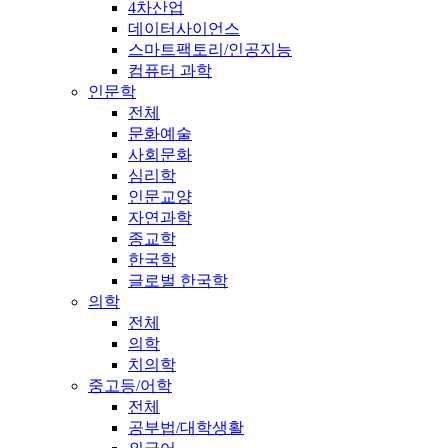
4차산업
데이터사이언스
스마트팩토리/인공지능
컴퓨터 과학
인문학
전체
문화예술
사회문화
심리학
인문교양
자연과학
종교학
한국학
글로벌 한국학
의학
전체
의학
치의학
중고등/어학
전체
공부법/대학생활