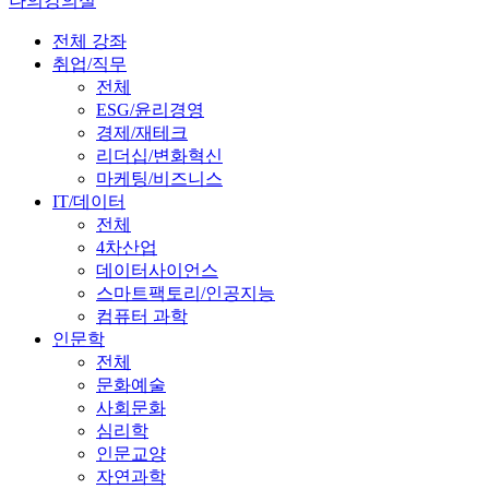
나의강의실
전체 강좌
취업/직무
전체
ESG/윤리경영
경제/재테크
리더십/변화혁신
마케팅/비즈니스
IT/데이터
전체
4차산업
데이터사이언스
스마트팩토리/인공지능
컴퓨터 과학
인문학
전체
문화예술
사회문화
심리학
인문교양
자연과학