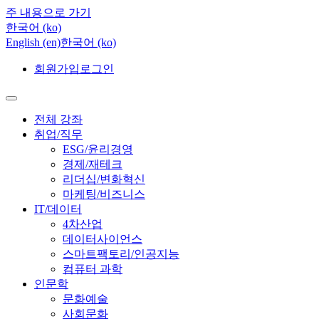
주 내용으로 가기
한국어 ‎(ko)‎
English ‎(en)‎
한국어 ‎(ko)‎
회원가입
로그인
전체 강좌
취업/직무
ESG/윤리경영
경제/재테크
리더십/변화혁신
마케팅/비즈니스
IT/데이터
4차산업
데이터사이언스
스마트팩토리/인공지능
컴퓨터 과학
인문학
문화예술
사회문화