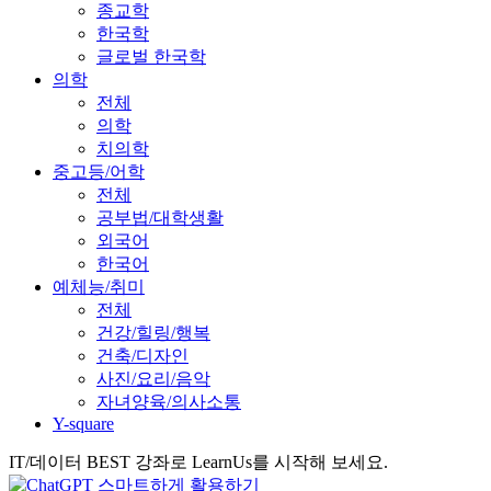
종교학
한국학
글로벌 한국학
의학
전체
의학
치의학
중고등/어학
전체
공부법/대학생활
외국어
한국어
예체능/취미
전체
건강/힐링/행복
건축/디자인
사진/요리/음악
자녀양육/의사소통
Y-square
IT/데이터 BEST 강좌로 LearnUs를 시작해 보세요.