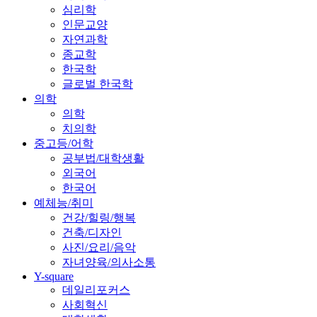
심리학
인문교양
자연과학
종교학
한국학
글로벌 한국학
의학
의학
치의학
중고등/어학
공부법/대학생활
외국어
한국어
예체능/취미
건강/힐링/행복
건축/디자인
사진/요리/음악
자녀양육/의사소통
Y-square
데일리포커스
사회혁신