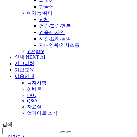
외국어
한국어
예체능/취미
전체
건강/힐링/행복
건축/디자인
사진/요리/음악
자녀양육/의사소통
Y-square
연세 NEXT AI
시그니처
기업교육
이용안내
공지사항
이벤트
FAQ
Q&A
자료실
업데이트 소식
검색