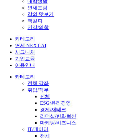
대학생활
연세포럼
강의 맛보기
책갈피
건강/의학
카테고리
연세 NEXT AI
시그니처
기업교육
이용안내
카테고리
전체 강좌
취업/직무
전체
ESG/윤리경영
경제/재테크
리더십/변화혁신
마케팅/비즈니스
IT/데이터
전체