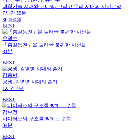
과학기술 시대와 팬데믹, 그리고 우리 시대의 시민교양
7시간 55분
30,000원
BEST
유광수
「홍길동전」을 둘러싼 불편한 시선들
31분
BEST
김응빈
공생, 감염병 시대의 슬기
1시간 4분
BEST
김수정
바이러스의 구조를 밝히는 수학
34분
BEST