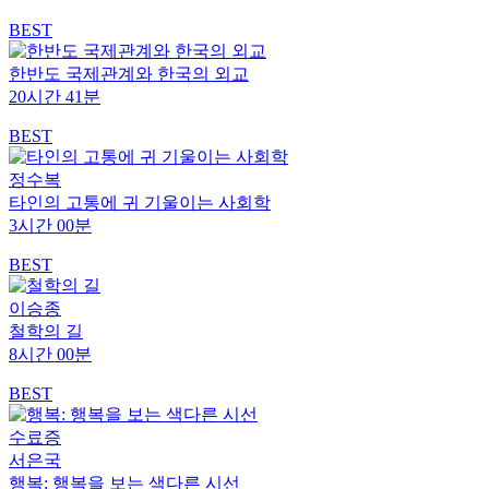
BEST
한반도 국제관계와 한국의 외교
20시간 41분
BEST
정수복
타인의 고통에 귀 기울이는 사회학
3시간 00분
BEST
이승종
철학의 길
8시간 00분
BEST
수료증
서은국
행복: 행복을 보는 색다른 시선