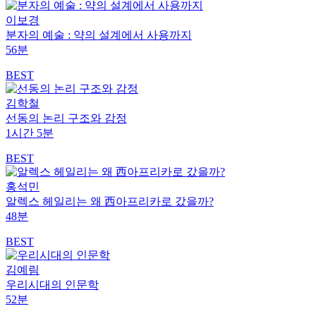
이보경
분자의 예술 : 약의 설계에서 사용까지
56분
BEST
김학철
선동의 논리 구조와 감정
1시간 5분
BEST
홍석민
알렉스 헤일리는 왜 西아프리카로 갔을까?
48분
BEST
김예림
우리시대의 인문학
52분