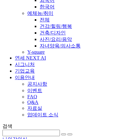
외국어
한국어
예체능/취미
전체
건강/힐링/행복
건축/디자인
사진/요리/음악
자녀양육/의사소통
Y-square
연세 NEXT AI
시그니처
기업교육
이용안내
공지사항
이벤트
FAQ
Q&A
자료실
업데이트 소식
검색