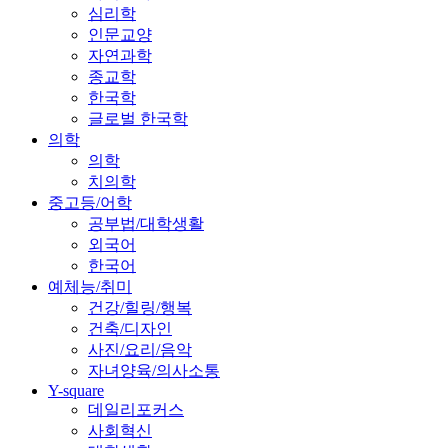
심리학
인문교양
자연과학
종교학
한국학
글로벌 한국학
의학
의학
치의학
중고등/어학
공부법/대학생활
외국어
한국어
예체능/취미
건강/힐링/행복
건축/디자인
사진/요리/음악
자녀양육/의사소통
Y-square
데일리포커스
사회혁신