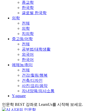
종교학
한국학
글로벌 한국학
의학
전체
의학
치의학
중고등/어학
전체
공부법/대학생활
외국어
한국어
예체능/취미
전체
건강/힐링/행복
건축/디자인
사진/요리/음악
자녀양육/의사소통
Y-square
인문학 BEST 강좌로 LearnUs를 시작해 보세요.