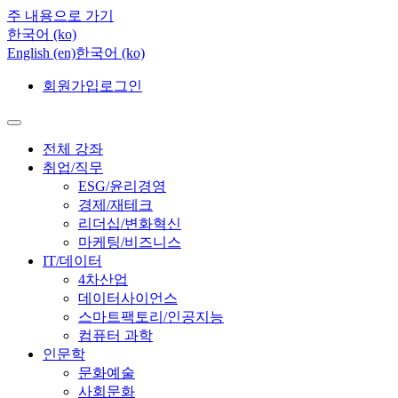
주 내용으로 가기
한국어 ‎(ko)‎
English ‎(en)‎
한국어 ‎(ko)‎
회원가입
로그인
전체 강좌
취업/직무
ESG/윤리경영
경제/재테크
리더십/변화혁신
마케팅/비즈니스
IT/데이터
4차산업
데이터사이언스
스마트팩토리/인공지능
컴퓨터 과학
인문학
문화예술
사회문화