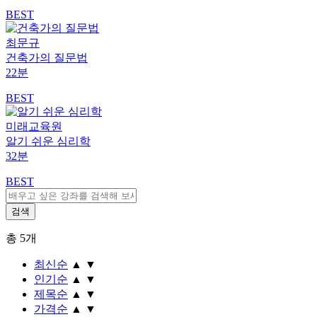
BEST
최문규
건축가의 질문법
22분
BEST
미래교육원
알기 쉬운 심리학
32분
BEST
총
5
개
최신순
▲
▼
인기순
▲
▼
제목순
▲
▼
가격순
▲
▼