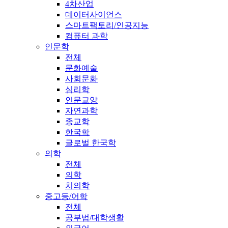
4차산업
데이터사이언스
스마트팩토리/인공지능
컴퓨터 과학
인문학
전체
문화예술
사회문화
심리학
인문교양
자연과학
종교학
한국학
글로벌 한국학
의학
전체
의학
치의학
중고등/어학
전체
공부법/대학생활