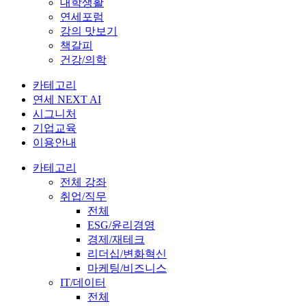
대학생활
연세포럼
강의 맛보기
책갈피
건강/의학
카테고리
연세 NEXT AI
시그니처
기업교육
이용안내
카테고리
전체 강좌
취업/직무
전체
ESG/윤리경영
경제/재테크
리더십/변화혁신
마케팅/비즈니스
IT/데이터
전체