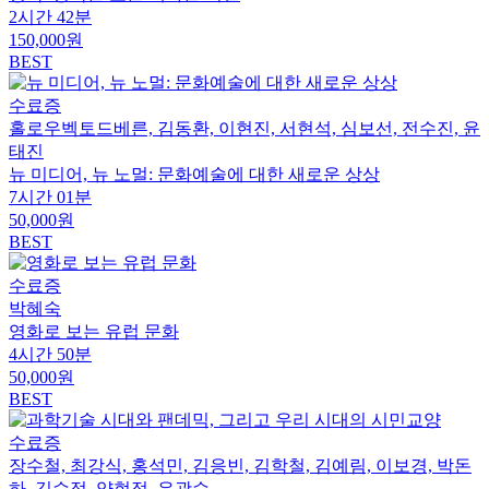
2시간 42분
150,000원
BEST
수료증
홀로우벡토드베른, 김동환, 이현진, 서현석, 심보선, 전수진, 윤
태진
뉴 미디어, 뉴 노멀: 문화예술에 대한 새로운 상상
7시간 01분
50,000원
BEST
수료증
박혜숙
영화로 보는 유럽 문화
4시간 50분
50,000원
BEST
수료증
장수철, 최강식, 홍석민, 김응빈, 김학철, 김예림, 이보경, 박돈
하, 김수정, 양현정, 유광수