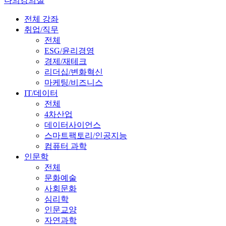
나의강의실
전체 강좌
취업/직무
전체
ESG/윤리경영
경제/재테크
리더십/변화혁신
마케팅/비즈니스
IT/데이터
전체
4차산업
데이터사이언스
스마트팩토리/인공지능
컴퓨터 과학
인문학
전체
문화예술
사회문화
심리학
인문교양
자연과학