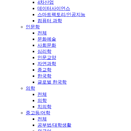
4차산업
데이터사이언스
스마트팩토리/인공지능
컴퓨터 과학
인문학
전체
문화예술
사회문화
심리학
인문교양
자연과학
종교학
한국학
글로벌 한국학
의학
전체
의학
치의학
중고등/어학
전체
공부법/대학생활