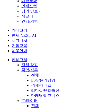
대학생활
연세포럼
강의 맛보기
책갈피
건강/의학
카테고리
연세 NEXT AI
시그니처
기업교육
이용안내
카테고리
전체 강좌
취업/직무
전체
ESG/윤리경영
경제/재테크
리더십/변화혁신
마케팅/비즈니스
IT/데이터
전체