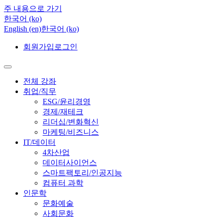
주 내용으로 가기
한국어 ‎(ko)‎
English ‎(en)‎
한국어 ‎(ko)‎
회원가입
로그인
전체 강좌
취업/직무
ESG/윤리경영
경제/재테크
리더십/변화혁신
마케팅/비즈니스
IT/데이터
4차산업
데이터사이언스
스마트팩토리/인공지능
컴퓨터 과학
인문학
문화예술
사회문화