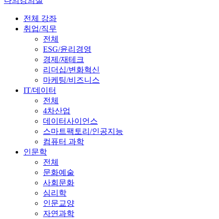
나의강의실
전체 강좌
취업/직무
전체
ESG/윤리경영
경제/재테크
리더십/변화혁신
마케팅/비즈니스
IT/데이터
전체
4차산업
데이터사이언스
스마트팩토리/인공지능
컴퓨터 과학
인문학
전체
문화예술
사회문화
심리학
인문교양
자연과학