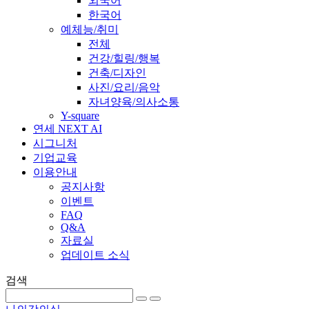
외국어
한국어
예체능/취미
전체
건강/힐링/행복
건축/디자인
사진/요리/음악
자녀양육/의사소통
Y-square
연세 NEXT AI
시그니처
기업교육
이용안내
공지사항
이벤트
FAQ
Q&A
자료실
업데이트 소식
검색