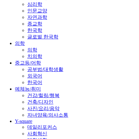
심리학
인문교양
자연과학
종교학
한국학
글로벌 한국학
의학
의학
치의학
중고등/어학
공부법/대학생활
외국어
한국어
예체능/취미
건강/힐링/행복
건축/디자인
사진/요리/음악
자녀양육/의사소통
Y-square
데일리포커스
사회혁신