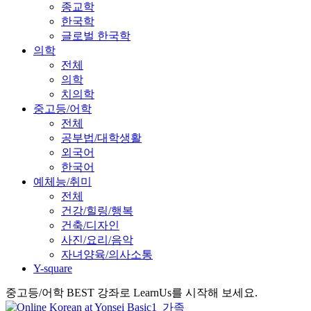
종교학
한국학
글로벌 한국학
의학
전체
의학
치의학
중고등/어학
전체
공부법/대학생활
외국어
한국어
예체능/취미
전체
건강/힐링/행복
건축/디자인
사진/요리/음악
자녀양육/의사소통
Y-square
중고등/어학 BEST 강좌로 LearnUs를 시작해 보세요.