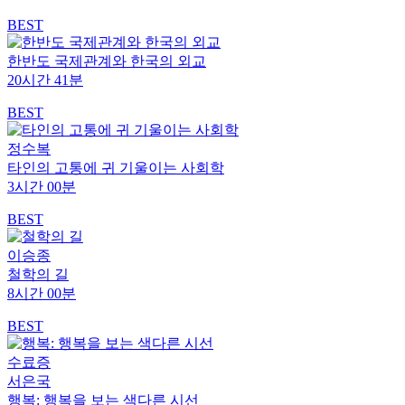
BEST
한반도 국제관계와 한국의 외교
20시간 41분
BEST
정수복
타인의 고통에 귀 기울이는 사회학
3시간 00분
BEST
이승종
철학의 길
8시간 00분
BEST
수료증
서은국
행복: 행복을 보는 색다른 시선