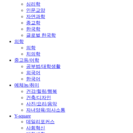
심리학
인문교양
자연과학
종교학
한국학
글로벌 한국학
의학
의학
치의학
중고등/어학
공부법/대학생활
외국어
한국어
예체능/취미
건강/힐링/행복
건축/디자인
사진/요리/음악
자녀양육/의사소통
Y-square
데일리포커스
사회혁신