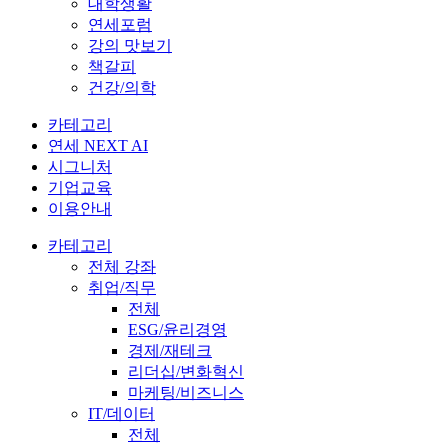
대학생활
연세포럼
강의 맛보기
책갈피
건강/의학
카테고리
연세 NEXT AI
시그니처
기업교육
이용안내
카테고리
전체 강좌
취업/직무
전체
ESG/윤리경영
경제/재테크
리더십/변화혁신
마케팅/비즈니스
IT/데이터
전체