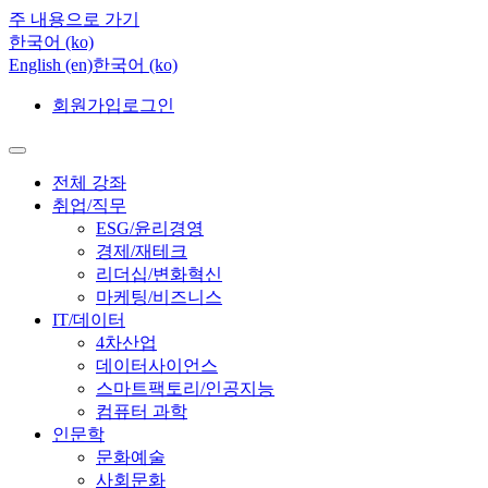
주 내용으로 가기
한국어 ‎(ko)‎
English ‎(en)‎
한국어 ‎(ko)‎
회원가입
로그인
전체 강좌
취업/직무
ESG/윤리경영
경제/재테크
리더십/변화혁신
마케팅/비즈니스
IT/데이터
4차산업
데이터사이언스
스마트팩토리/인공지능
컴퓨터 과학
인문학
문화예술
사회문화