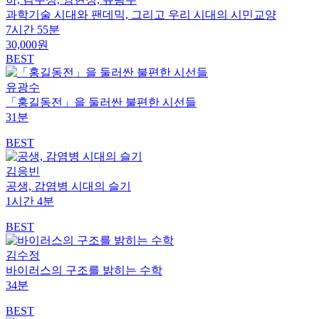
과학기술 시대와 팬데믹, 그리고 우리 시대의 시민교양
7시간 55분
30,000원
BEST
유광수
「홍길동전」을 둘러싼 불편한 시선들
31분
BEST
김응빈
공생, 감염병 시대의 슬기
1시간 4분
BEST
김수정
바이러스의 구조를 밝히는 수학
34분
BEST