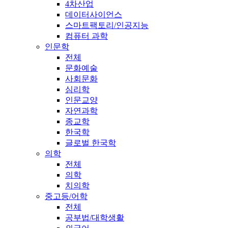
4차산업
데이터사이언스
스마트팩토리/인공지능
컴퓨터 과학
인문학
전체
문화예술
사회문화
심리학
인문교양
자연과학
종교학
한국학
글로벌 한국학
의학
전체
의학
치의학
중고등/어학
전체
공부법/대학생활