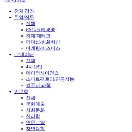
나의강의실
전체 강좌
취업/직무
전체
ESG/윤리경영
경제/재테크
리더십/변화혁신
마케팅/비즈니스
IT/데이터
전체
4차산업
데이터사이언스
스마트팩토리/인공지능
컴퓨터 과학
인문학
전체
문화예술
사회문화
심리학
인문교양
자연과학