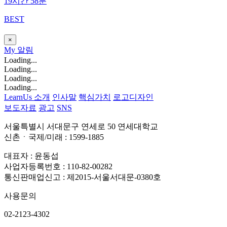
19시간 58분
BEST
×
My
알림
Loading...
Loading...
Loading...
Loading...
LearnUs 소개
인사말
핵심가치
로고디자인
보도자료
광고
SNS
서울특별시 서대문구 연세로 50 연세대학교
신촌ㆍ국제/미래 : 1599-1885
대표자 : 윤동섭
사업자등록번호 : 110-82-00282
통신판매업신고 : 제2015-서울서대문-0380호
사용문의
02-2123-4302