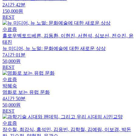
2시간 42분
150,000원
BEST
수료증
홀로우벡토드베른, 김동환, 이현진, 서현석, 심보선, 전수진, 윤
태진
뉴 미디어, 뉴 노멀: 문화예술에 대한 새로운 상상
7시간 01분
50,000원
BEST
수료증
박혜숙
영화로 보는 유럽 문화
4시간 50분
50,000원
BEST
수료증
장수철, 최강식, 홍석민, 김응빈, 김학철, 김예림, 이보경, 박돈
하, 김수정, 양현정, 유광수