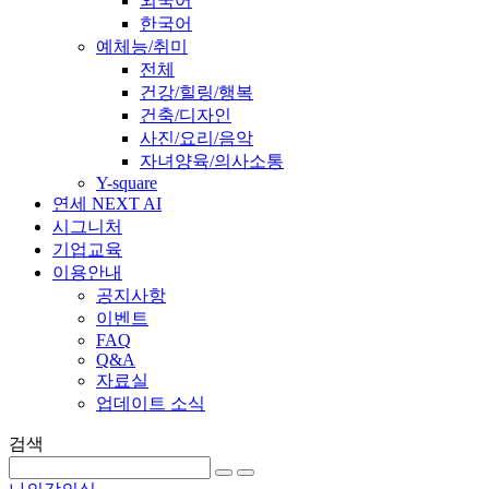
외국어
한국어
예체능/취미
전체
건강/힐링/행복
건축/디자인
사진/요리/음악
자녀양육/의사소통
Y-square
연세 NEXT AI
시그니처
기업교육
이용안내
공지사항
이벤트
FAQ
Q&A
자료실
업데이트 소식
검색