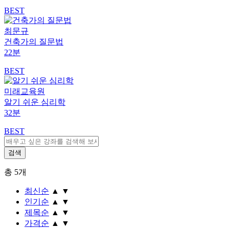
BEST
최문규
건축가의 질문법
22분
BEST
미래교육원
알기 쉬운 심리학
32분
BEST
총
5
개
최신순
▲
▼
인기순
▲
▼
제목순
▲
▼
가격순
▲
▼