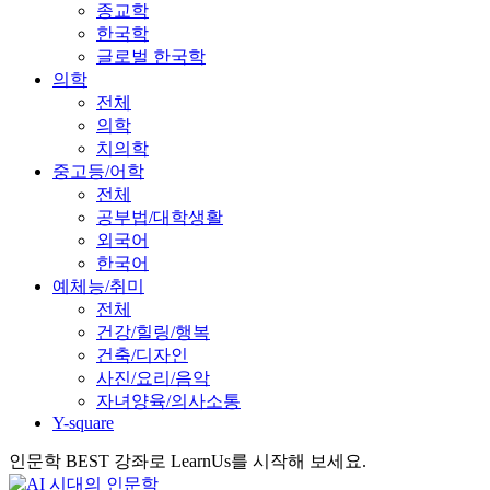
종교학
한국학
글로벌 한국학
의학
전체
의학
치의학
중고등/어학
전체
공부법/대학생활
외국어
한국어
예체능/취미
전체
건강/힐링/행복
건축/디자인
사진/요리/음악
자녀양육/의사소통
Y-square
인문학 BEST 강좌로 LearnUs를 시작해 보세요.