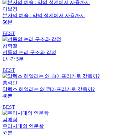
이보경
분자의 예술 : 약의 설계에서 사용까지
56분
BEST
김학철
선동의 논리 구조와 감정
1시간 5분
BEST
홍석민
알렉스 헤일리는 왜 西아프리카로 갔을까?
48분
BEST
김예림
우리시대의 인문학
52분