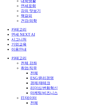
대학생활
연세포럼
강의 맛보기
책갈피
건강/의학
카테고리
연세 NEXT AI
시그니처
기업교육
이용안내
카테고리
전체 강좌
취업/직무
전체
ESG/윤리경영
경제/재테크
리더십/변화혁신
마케팅/비즈니스
IT/데이터
전체