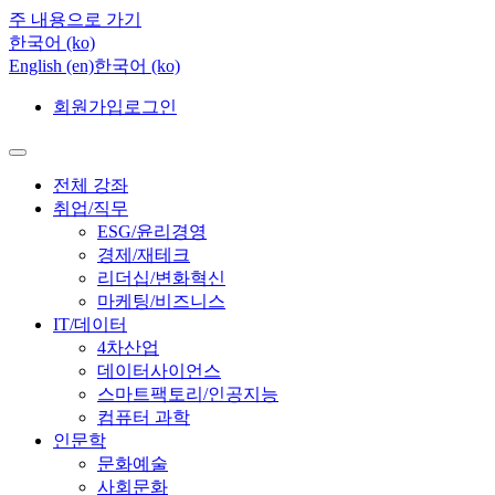
주 내용으로 가기
한국어 ‎(ko)‎
English ‎(en)‎
한국어 ‎(ko)‎
회원가입
로그인
전체 강좌
취업/직무
ESG/윤리경영
경제/재테크
리더십/변화혁신
마케팅/비즈니스
IT/데이터
4차산업
데이터사이언스
스마트팩토리/인공지능
컴퓨터 과학
인문학
문화예술
사회문화