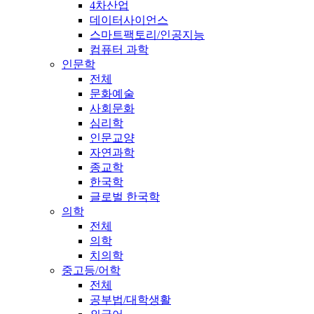
4차산업
데이터사이언스
스마트팩토리/인공지능
컴퓨터 과학
인문학
전체
문화예술
사회문화
심리학
인문교양
자연과학
종교학
한국학
글로벌 한국학
의학
전체
의학
치의학
중고등/어학
전체
공부법/대학생활