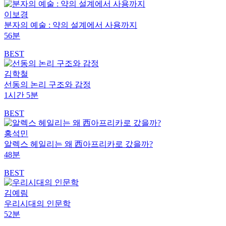
이보경
분자의 예술 : 약의 설계에서 사용까지
56분
BEST
김학철
선동의 논리 구조와 감정
1시간 5분
BEST
홍석민
알렉스 헤일리는 왜 西아프리카로 갔을까?
48분
BEST
김예림
우리시대의 인문학
52분