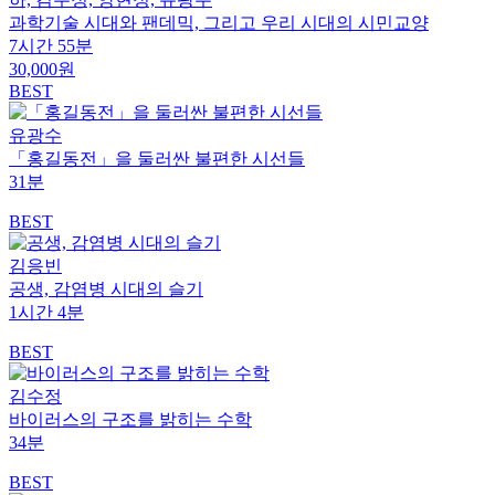
과학기술 시대와 팬데믹, 그리고 우리 시대의 시민교양
7시간 55분
30,000원
BEST
유광수
「홍길동전」을 둘러싼 불편한 시선들
31분
BEST
김응빈
공생, 감염병 시대의 슬기
1시간 4분
BEST
김수정
바이러스의 구조를 밝히는 수학
34분
BEST