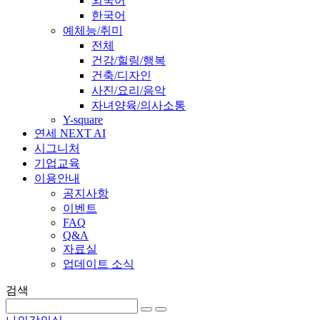
외국어
한국어
예체능/취미
전체
건강/힐링/행복
건축/디자인
사진/요리/음악
자녀양육/의사소통
Y-square
연세 NEXT AI
시그니처
기업교육
이용안내
공지사항
이벤트
FAQ
Q&A
자료실
업데이트 소식
검색