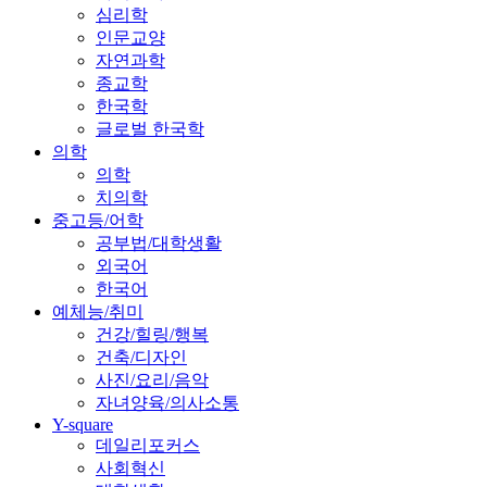
심리학
인문교양
자연과학
종교학
한국학
글로벌 한국학
의학
의학
치의학
중고등/어학
공부법/대학생활
외국어
한국어
예체능/취미
건강/힐링/행복
건축/디자인
사진/요리/음악
자녀양육/의사소통
Y-square
데일리포커스
사회혁신