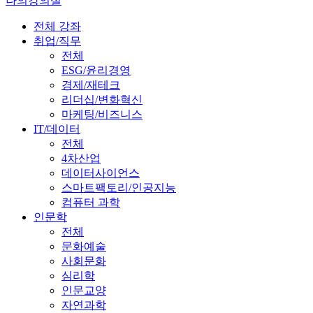
나의강의실
전체 강좌
취업/직무
전체
ESG/윤리경영
경제/재테크
리더십/변화혁신
마케팅/비즈니스
IT/데이터
전체
4차산업
데이터사이언스
스마트팩토리/인공지능
컴퓨터 과학
인문학
전체
문화예술
사회문화
심리학
인문교양
자연과학