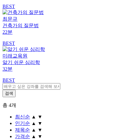
BEST
최문규
건축가의 질문법
22분
BEST
미래교육원
알기 쉬운 심리학
32분
BEST
총
4
개
최신순
▲
▼
인기순
▲
▼
제목순
▲
▼
가격순
▲
▼