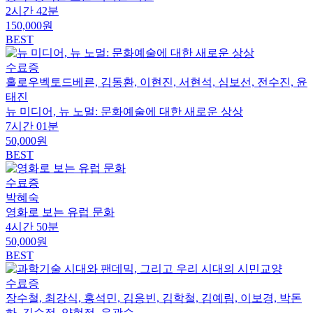
2시간 42분
150,000원
BEST
수료증
홀로우벡토드베른, 김동환, 이현진, 서현석, 심보선, 전수진, 윤
태진
뉴 미디어, 뉴 노멀: 문화예술에 대한 새로운 상상
7시간 01분
50,000원
BEST
수료증
박혜숙
영화로 보는 유럽 문화
4시간 50분
50,000원
BEST
수료증
장수철, 최강식, 홍석민, 김응빈, 김학철, 김예림, 이보경, 박돈
하, 김수정, 양현정, 유광수