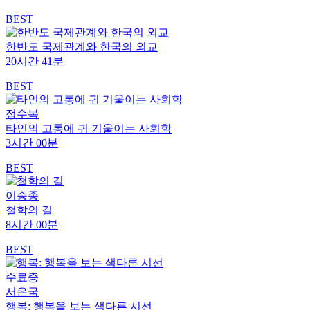
BEST
한반도 국제관계와 한국의 외교
20시간 41분
BEST
정수복
타인의 고통에 귀 기울이는 사회학
3시간 00분
BEST
이승종
철학의 길
8시간 00분
BEST
수료증
서은국
행복: 행복을 보는 색다른 시선