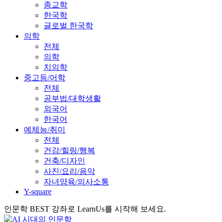
종교학
한국학
글로벌 한국학
의학
전체
의학
치의학
중고등/어학
전체
공부법/대학생활
외국어
한국어
예체능/취미
전체
건강/힐링/행복
건축/디자인
사진/요리/음악
자녀양육/의사소통
Y-square
인문학 BEST 강좌로 LearnUs를 시작해 보세요.