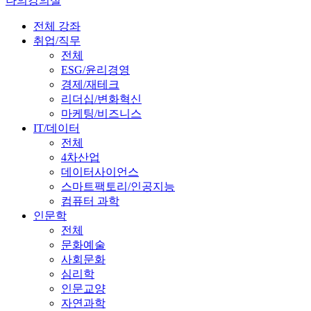
나의강의실
전체 강좌
취업/직무
전체
ESG/윤리경영
경제/재테크
리더십/변화혁신
마케팅/비즈니스
IT/데이터
전체
4차산업
데이터사이언스
스마트팩토리/인공지능
컴퓨터 과학
인문학
전체
문화예술
사회문화
심리학
인문교양
자연과학