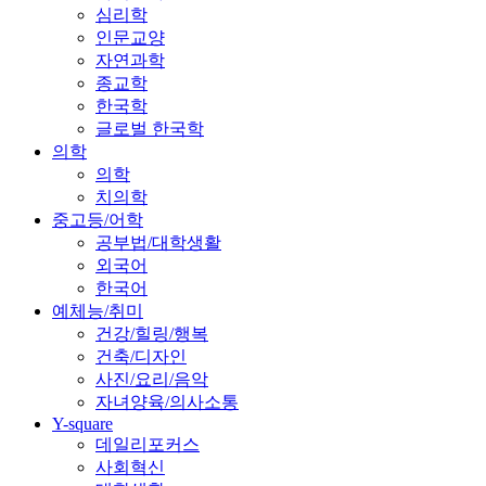
심리학
인문교양
자연과학
종교학
한국학
글로벌 한국학
의학
의학
치의학
중고등/어학
공부법/대학생활
외국어
한국어
예체능/취미
건강/힐링/행복
건축/디자인
사진/요리/음악
자녀양육/의사소통
Y-square
데일리포커스
사회혁신