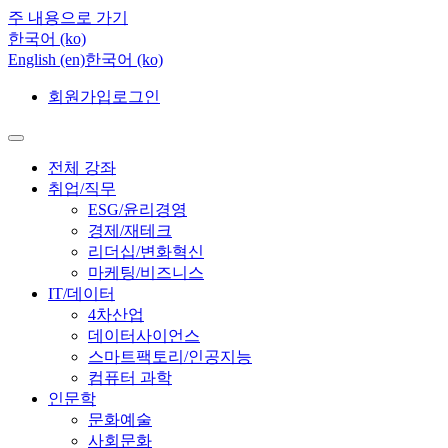
주 내용으로 가기
한국어 ‎(ko)‎
English ‎(en)‎
한국어 ‎(ko)‎
회원가입
로그인
전체 강좌
취업/직무
ESG/윤리경영
경제/재테크
리더십/변화혁신
마케팅/비즈니스
IT/데이터
4차산업
데이터사이언스
스마트팩토리/인공지능
컴퓨터 과학
인문학
문화예술
사회문화