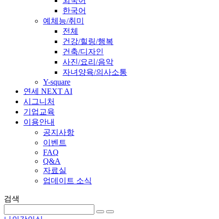
외국어
한국어
예체능/취미
전체
건강/힐링/행복
건축/디자인
사진/요리/음악
자녀양육/의사소통
Y-square
연세 NEXT AI
시그니처
기업교육
이용안내
공지사항
이벤트
FAQ
Q&A
자료실
업데이트 소식
검색