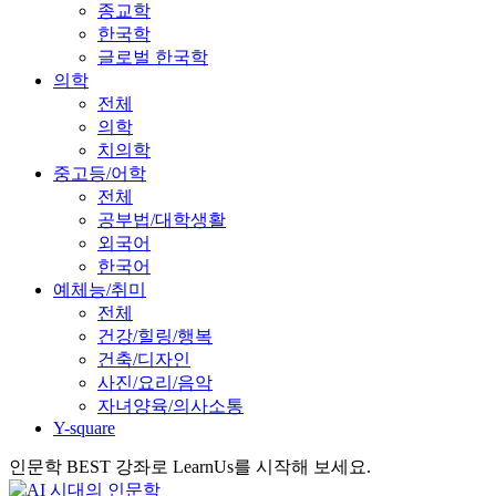
종교학
한국학
글로벌 한국학
의학
전체
의학
치의학
중고등/어학
전체
공부법/대학생활
외국어
한국어
예체능/취미
전체
건강/힐링/행복
건축/디자인
사진/요리/음악
자녀양육/의사소통
Y-square
인문학 BEST 강좌로 LearnUs를 시작해 보세요.