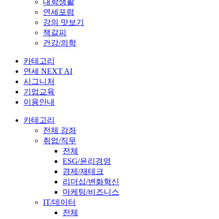
대학생활
연세포럼
강의 맛보기
책갈피
건강/의학
카테고리
연세 NEXT AI
시그니처
기업교육
이용안내
카테고리
전체 강좌
취업/직무
전체
ESG/윤리경영
경제/재테크
리더십/변화혁신
마케팅/비즈니스
IT/데이터
전체