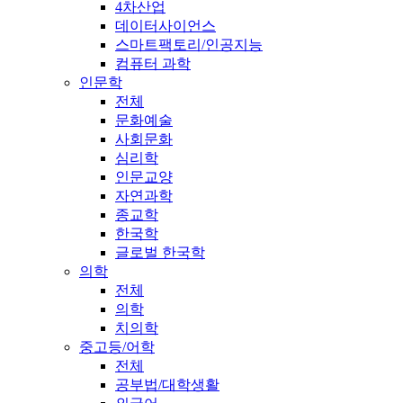
4차산업
데이터사이언스
스마트팩토리/인공지능
컴퓨터 과학
인문학
전체
문화예술
사회문화
심리학
인문교양
자연과학
종교학
한국학
글로벌 한국학
의학
전체
의학
치의학
중고등/어학
전체
공부법/대학생활