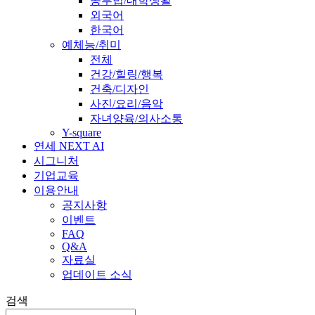
공부법/대학생활
외국어
한국어
예체능/취미
전체
건강/힐링/행복
건축/디자인
사진/요리/음악
자녀양육/의사소통
Y-square
연세 NEXT AI
시그니처
기업교육
이용안내
공지사항
이벤트
FAQ
Q&A
자료실
업데이트 소식
검색