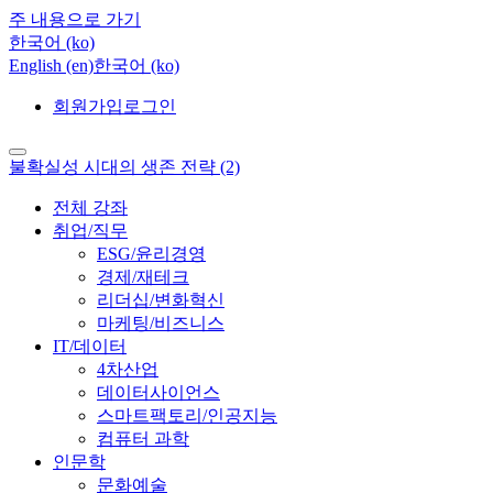
주 내용으로 가기
한국어 ‎(ko)‎
English ‎(en)‎
한국어 ‎(ko)‎
회원가입
로그인
불확실성 시대의 생존 전략 (2)
전체 강좌
취업/직무
ESG/윤리경영
경제/재테크
리더십/변화혁신
마케팅/비즈니스
IT/데이터
4차산업
데이터사이언스
스마트팩토리/인공지능
컴퓨터 과학
인문학
문화예술