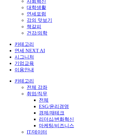
사회혁신
대학생활
연세포럼
강의 맛보기
책갈피
건강/의학
카테고리
연세 NEXT AI
시그니처
기업교육
이용안내
카테고리
전체 강좌
취업/직무
전체
ESG/윤리경영
경제/재테크
리더십/변화혁신
마케팅/비즈니스
IT/데이터