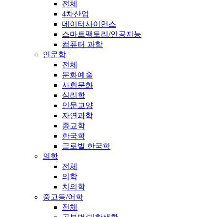
전체
4차산업
데이터사이언스
스마트팩토리/인공지능
컴퓨터 과학
인문학
전체
문화예술
사회문화
심리학
인문교양
자연과학
종교학
한국학
글로벌 한국학
의학
전체
의학
치의학
중고등/어학
전체