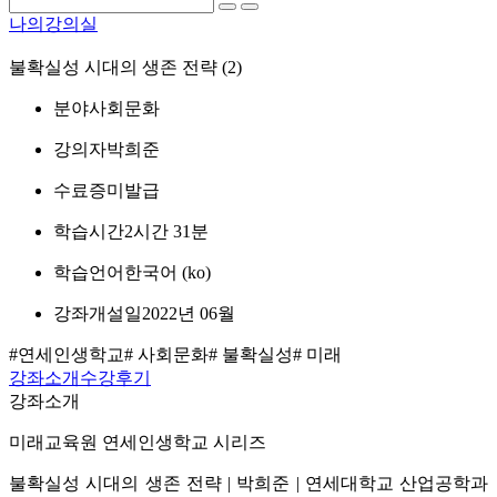
나의강의실
불확실성 시대의 생존 전략 (2)
분야
사회문화
강의자
박희준
수료증
미발급
학습시간
2시간 31분
학습언어
한국어 ‎(ko)‎
강좌개설일
2022년 06월
#연세인생학교
# 사회문화
# 불확실성
# 미래
강좌소개
수강후기
강좌소개
미래교육원 연세인생학교 시리즈
불확실성 시대의 생존 전략 | 박희준 | 연세대학교 산업공학과