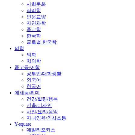
사회문화
심리학
인문교양
자연과학
종교학
한국학
글로벌 한국학
의학
의학
치의학
중고등/어학
공부법/대학생활
외국어
한국어
예체능/취미
건강/힐링/행복
건축/디자인
사진/요리/음악
자녀양육/의사소통
Y-square
데일리포커스