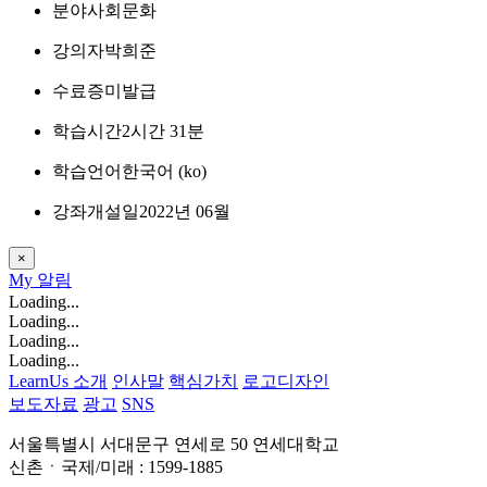
분야
사회문화
강의자
박희준
수료증
미발급
학습시간
2시간 31분
학습언어
한국어 ‎(ko)‎
강좌개설일
2022년 06월
×
My
알림
Loading...
Loading...
Loading...
Loading...
LearnUs 소개
인사말
핵심가치
로고디자인
보도자료
광고
SNS
서울특별시 서대문구 연세로 50 연세대학교
신촌ㆍ국제/미래 : 1599-1885