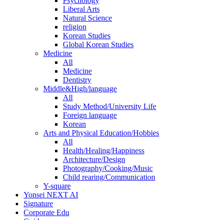
Psychology
Liberal Arts
Natural Science
religion
Korean Studies
Global Korean Studies
Medicine
All
Medicine
Dentistry
Middle&High/language
All
Study Method/University Life
Foreign language
Korean
Arts and Physical Education/Hobbies
All
Health/Healing/Happiness
Architecture/Design
Photography/Cooking/Music
Child rearing/Communication
Y-square
Yonsei NEXT AI
Signature
Corporate Edu