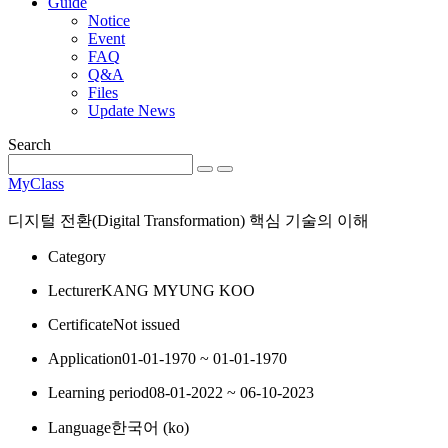
Guide
Notice
Event
FAQ
Q&A
Files
Update News
Search
MyClass
디지털 전환(Digital Transformation) 핵심 기술의 이해
Category
Lecturer
KANG MYUNG KOO
Certificate
Not issued
Application
01-01-1970 ~ 01-01-1970
Learning period
08-01-2022 ~ 06-10-2023
Language
한국어 ‎(ko)‎