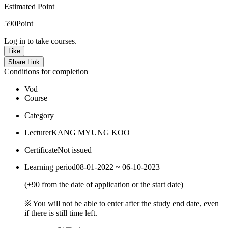
Estimated Point
590
Point
Log in to take courses.
Like
Share Link
Conditions for completion
Vod
Course
Category
Lecturer
KANG MYUNG KOO
Certificate
Not issued
Learning period
08-01-2022 ~ 06-10-2023
(
+90
from the date of application or the start date)
※ You will not be able to enter after the study end date, even
if there is still time left.