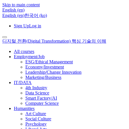
Skip to main content
English ‎(en)‎
English ‎(en)‎
한국어 ‎(ko)‎
Sign Up
Log in
디지털 전환(Digital Transformation) 핵심 기술의 이해
All courses
Employment/Job
ESG/Ethical Management
Economy/Investment
Leadership/Change Innovation
Marketing/Business
IT/DATA
4th Industry
Data Science
Smart Factory/AI
Computer Science
Humanities
Art Culture
Social Culture
Psychology