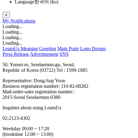
Language
한국어 ‎(ko)‎
×
My
Notifications
Loading...
Loading...
Loading...
Loading...
LearnUs Meaning
Greeting
Main Point
Logo Design
Press Release
Advertisement
SNS
50, Yonsei-ro, Seodaemun-gu, Seoul,
Republic of Korea (03722)
Tel : 1599-1885
Representative: Dong-Sup Yoon
Business registration number: 110-82-00282
Mail-order-sales registration number :
2015-Seoul Seodaemun-0380
Inquiries about using LearnUs
02-2123-4302
Weekday 09:00 ~ 17:20
(breaktime 12:00 ~ 13:00)