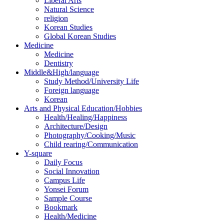
Liberal Arts
Natural Science
religion
Korean Studies
Global Korean Studies
Medicine
Medicine
Dentistry
Middle&High/language
Study Method/University Life
Foreign language
Korean
Arts and Physical Education/Hobbies
Health/Healing/Happiness
Architecture/Design
Photography/Cooking/Music
Child rearing/Communication
Y-square
Daily Focus
Social Innovation
Campus Life
Yonsei Forum
Sample Course
Bookmark
Health/Medicine