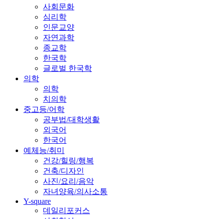
사회문화
심리학
인문교양
자연과학
종교학
한국학
글로벌 한국학
의학
의학
치의학
중고등/어학
공부법/대학생활
외국어
한국어
예체능/취미
건강/힐링/행복
건축/디자인
사진/요리/음악
자녀양육/의사소통
Y-square
데일리포커스