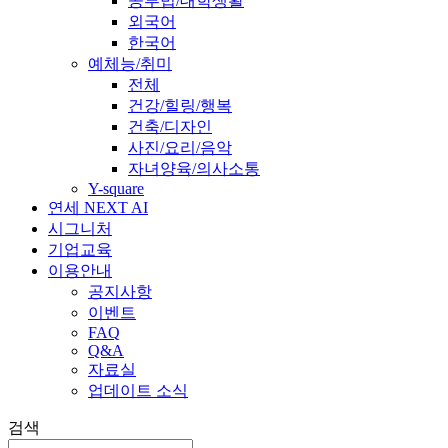
공부법/대학생활
외국어
한국어
예체능/취미
전체
건강/힐링/행복
건축/디자인
사진/요리/음악
자녀양육/의사소통
Y-square
연세 NEXT AI
시그니처
기업교육
이용안내
공지사항
이벤트
FAQ
Q&A
자료실
업데이트 소식
검색