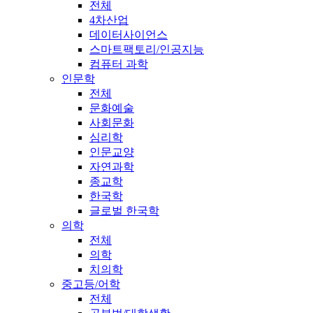
전체
4차산업
데이터사이언스
스마트팩토리/인공지능
컴퓨터 과학
인문학
전체
문화예술
사회문화
심리학
인문교양
자연과학
종교학
한국학
글로벌 한국학
의학
전체
의학
치의학
중고등/어학
전체