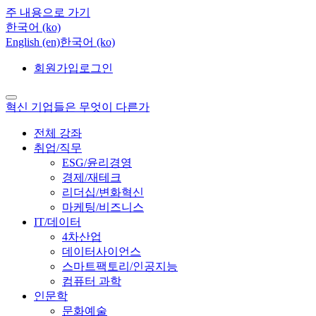
주 내용으로 가기
한국어 ‎(ko)‎
English ‎(en)‎
한국어 ‎(ko)‎
회원가입
로그인
혁신 기업들은 무엇이 다른가
전체 강좌
취업/직무
ESG/윤리경영
경제/재테크
리더십/변화혁신
마케팅/비즈니스
IT/데이터
4차산업
데이터사이언스
스마트팩토리/인공지능
컴퓨터 과학
인문학
문화예술