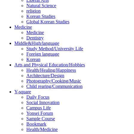
Liberal Arts
Natural Science
religion
Korean Studies
Global Korean Studies
Medicine
Medicine
Dentistry
Middle&High/language
Study Method/University Life
Foreign language
Korean
Arts and Physical Education/Hobbies
Health/Healing/Happiness
Architecture/Design
Photography/Cooking/Music
Child rearing/Communication
Y-square
Daily Focus
Social Innovation
Campus Life
Yonsei Forum
Sample Course
Bookmark
Health/Medicine