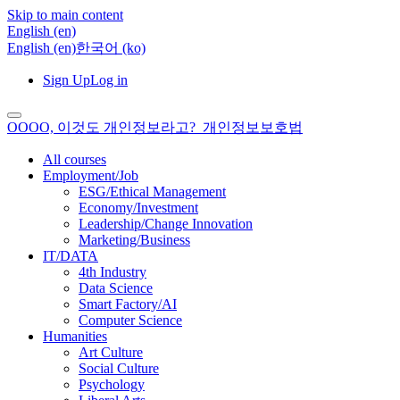
Skip to main content
English ‎(en)‎
English ‎(en)‎
한국어 ‎(ko)‎
Sign Up
Log in
OOOO, 이것도 개인정보라고?_개인정보보호법
All courses
Employment/Job
ESG/Ethical Management
Economy/Investment
Leadership/Change Innovation
Marketing/Business
IT/DATA
4th Industry
Data Science
Smart Factory/AI
Computer Science
Humanities
Art Culture
Social Culture
Psychology