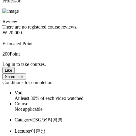
Professor
Review
There are no registered course reviews.
￦ 20,000
Estimated Point
200
Point
Log in to take courses.
Like
Share Link
Conditions for completion
Vod
At least 80% of each video watched
Course
Not applicable
Category
ESG/윤리경영
Lecturer
이준상