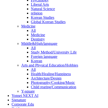
Psychology
Liberal Arts
Natural Science
religion
Korean Studies
Global Korean Studies
Medicine
All
Medicine
Dentistry
Middle&High/language
All
Study Method/University Life
Foreign language
Korean
Arts and Physical Education/Hobbies
All
Health/Healing/Happiness
Architecture/Design
Photography/Cooking/Music
Child rearing/Communication
Y-square
Yonsei NEXT AI
Signature
Corporate Edu