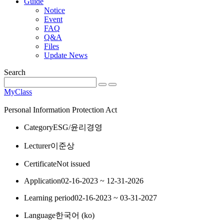
Guide
Notice
Event
FAQ
Q&A
Files
Update News
Search
MyClass
Personal Information Protection Act
Category
ESG/윤리경영
Lecturer
이준상
Certificate
Not issued
Application
02-16-2023 ~ 12-31-2026
Learning period
02-16-2023 ~ 03-31-2027
Language
한국어 ‎(ko)‎