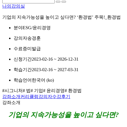
나의강의실
기업의 지속가능성을 높이고 싶다면? ‘환경법’ 주목!_환경법
분야
ESG/윤리경영
강의자
송경훈
수료증
미발급
신청기간
2023-02-16 ~ 2026-12-31
학습기간
2023-02-16 ~ 2027-03-31
학습언어
한국어 ‎(ko)‎
#시그니처
# 법
# 기업
# 윤리경영
# 환경법
강좌소개
커리큘럼
강의자
수강후기
강좌소개
기업의 지속가능성을 높이고 싶다면?