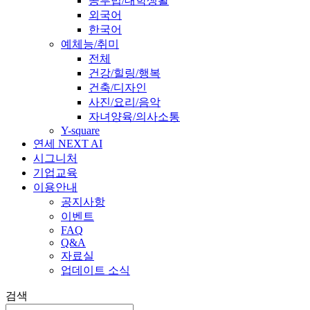
공부법/대학생활
외국어
한국어
예체능/취미
전체
건강/힐링/행복
건축/디자인
사진/요리/음악
자녀양육/의사소통
Y-square
연세 NEXT AI
시그니처
기업교육
이용안내
공지사항
이벤트
FAQ
Q&A
자료실
업데이트 소식
검색