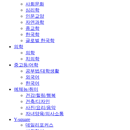
사회문화
심리학
인문교양
자연과학
종교학
한국학
글로벌 한국학
의학
의학
치의학
중고등/어학
공부법/대학생활
외국어
한국어
예체능/취미
건강/힐링/행복
건축/디자인
사진/요리/음악
자녀양육/의사소통
Y-square
데일리포커스