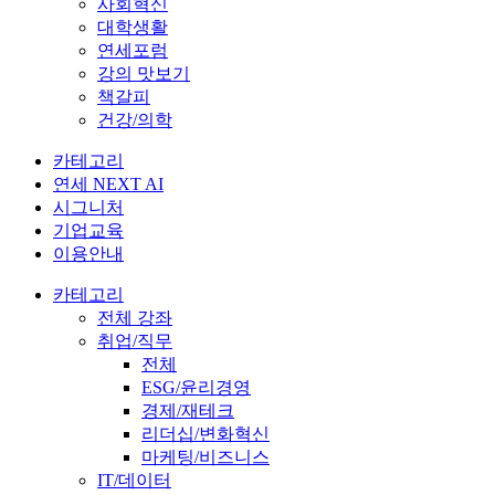
사회혁신
대학생활
연세포럼
강의 맛보기
책갈피
건강/의학
카테고리
연세 NEXT AI
시그니처
기업교육
이용안내
카테고리
전체 강좌
취업/직무
전체
ESG/윤리경영
경제/재테크
리더십/변화혁신
마케팅/비즈니스
IT/데이터