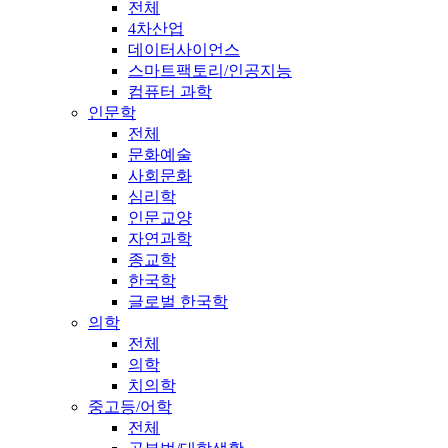
전체
4차산업
데이터사이언스
스마트팩토리/인공지능
컴퓨터 과학
인문학
전체
문화예술
사회문화
심리학
인문교양
자연과학
종교학
한국학
글로벌 한국학
의학
전체
의학
치의학
중고등/어학
전체