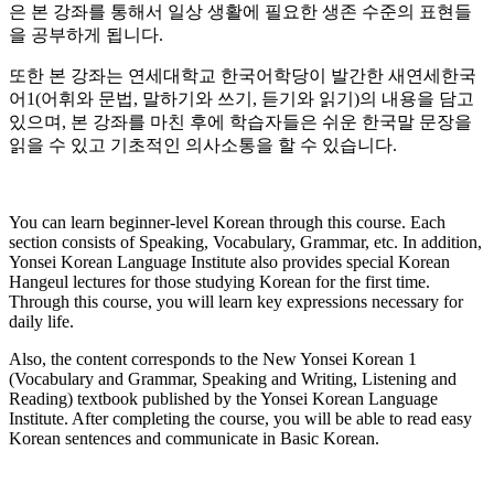
은 본 강좌를 통해서 일상 생활에 필요한 생존 수준의 표현들
을 공부하게 됩니다.
또한 본 강좌는 연세대학교 한국어학당이 발간한 새연세한국
어1(어휘와 문법, 말하기와 쓰기, 듣기와 읽기)의 내용을 담고
있으며, 본 강좌를 마친 후에 학습자들은 쉬운 한국말 문장을
읽을 수 있고 기초적인 의사소통을 할 수 있습니다.
You can learn beginner-level Korean through this course. Each
section consists of Speaking, Vocabulary, Grammar, etc. In addition,
Yonsei Korean Language Institute also provides special Korean
Hangeul lectures for those studying Korean for the first time.
Through this course, you will learn key expressions necessary for
daily life.
Also, the content corresponds to the New Yonsei Korean 1
(Vocabulary and Grammar, Speaking and Writing, Listening and
Reading) textbook published by the Yonsei Korean Language
Institute. After completing the course, you will be able to read easy
Korean sentences and communicate in Basic Korean.