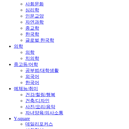
사회문화
심리학
인문교양
자연과학
종교학
한국학
글로벌 한국학
의학
의학
치의학
중고등/어학
공부법/대학생활
외국어
한국어
예체능/취미
건강/힐링/행복
건축/디자인
사진/요리/음악
자녀양육/의사소통
Y-square
데일리포커스