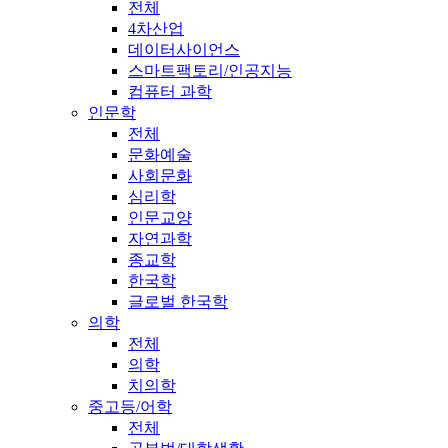
전체
4차산업
데이터사이언스
스마트팩토리/인공지능
컴퓨터 과학
인문학
전체
문화예술
사회문화
심리학
인문교양
자연과학
종교학
한국학
글로벌 한국학
의학
전체
의학
치의학
중고등/어학
전체