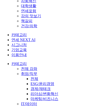
사회혁신
대학생활
연세포럼
강의 맛보기
책갈피
건강/의학
카테고리
연세 NEXT AI
시그니처
기업교육
이용안내
카테고리
전체 강좌
취업/직무
전체
ESG/윤리경영
경제/재테크
리더십/변화혁신
마케팅/비즈니스
IT/데이터