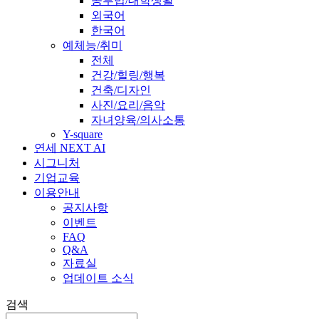
공부법/대학생활
외국어
한국어
예체능/취미
전체
건강/힐링/행복
건축/디자인
사진/요리/음악
자녀양육/의사소통
Y-square
연세 NEXT AI
시그니처
기업교육
이용안내
공지사항
이벤트
FAQ
Q&A
자료실
업데이트 소식
검색