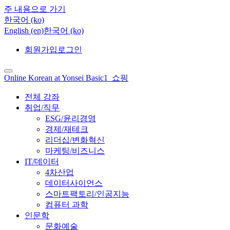
주 내용으로 가기
한국어 ‎(ko)‎
English ‎(en)‎
한국어 ‎(ko)‎
회원가입
로그인
Online Korean at Yonsei Basic1_쇼핑
전체 강좌
취업/직무
ESG/윤리경영
경제/재테크
리더십/변화혁신
마케팅/비즈니스
IT/데이터
4차산업
데이터사이언스
스마트팩토리/인공지능
컴퓨터 과학
인문학
문화예술