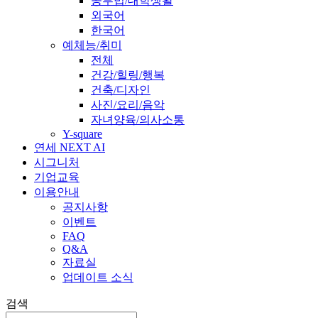
공부법/대학생활
외국어
한국어
예체능/취미
전체
건강/힐링/행복
건축/디자인
사진/요리/음악
자녀양육/의사소통
Y-square
연세 NEXT AI
시그니처
기업교육
이용안내
공지사항
이벤트
FAQ
Q&A
자료실
업데이트 소식
검색