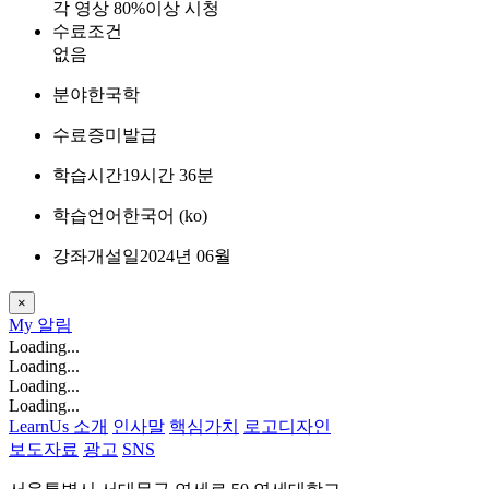
각 영상 80%이상 시청
수료조건
없음
분야
한국학
수료증
미발급
학습시간
19시간 36분
학습언어
한국어 ‎(ko)‎
강좌개설일
2024년 06월
×
My
알림
Loading...
Loading...
Loading...
Loading...
LearnUs 소개
인사말
핵심가치
로고디자인
보도자료
광고
SNS