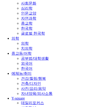
사회문화
심리학
인문교양
자연과학
종교학
한국학
글로벌 한국학
의학
의학
치의학
중고등/어학
공부법/대학생활
외국어
한국어
예체능/취미
건강/힐링/행복
건축/디자인
사진/요리/음악
자녀양육/의사소통
Y-square
데일리포커스