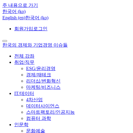
주 내용으로 가기
한국어 ‎(ko)‎
English ‎(en)‎
한국어 ‎(ko)‎
회원가입
로그인
한국의 경제와 기업경영 이슈들
전체 강좌
취업/직무
ESG/윤리경영
경제/재테크
리더십/변화혁신
마케팅/비즈니스
IT/데이터
4차산업
데이터사이언스
스마트팩토리/인공지능
컴퓨터 과학
인문학
문화예술