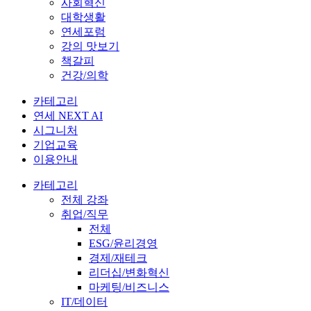
사회혁신
대학생활
연세포럼
강의 맛보기
책갈피
건강/의학
카테고리
연세 NEXT AI
시그니처
기업교육
이용안내
카테고리
전체 강좌
취업/직무
전체
ESG/윤리경영
경제/재테크
리더십/변화혁신
마케팅/비즈니스
IT/데이터