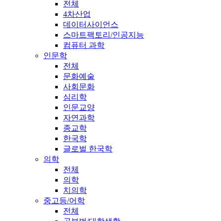
전체
4차산업
데이터사이언스
스마트팩토리/인공지능
컴퓨터 과학
인문학
전체
문화예술
사회문화
심리학
인문교양
자연과학
종교학
한국학
글로벌 한국학
의학
전체
의학
치의학
중고등/어학
전체