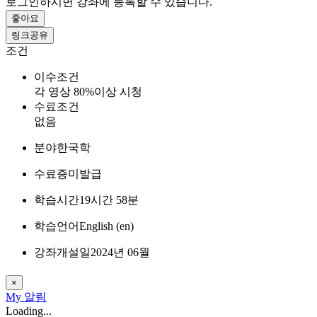
로그인하시면 강좌에 등록할 수 있습니다.
좋아요
링크공유
조건
이수조건
각 영상 80%이상 시청
수료조건
없음
분야
한국학
수료증
미발급
학습시간
19시간 58분
학습언어
English ‎(en)‎
강좌개설일
2024년 06월
×
My
알림
Loading...