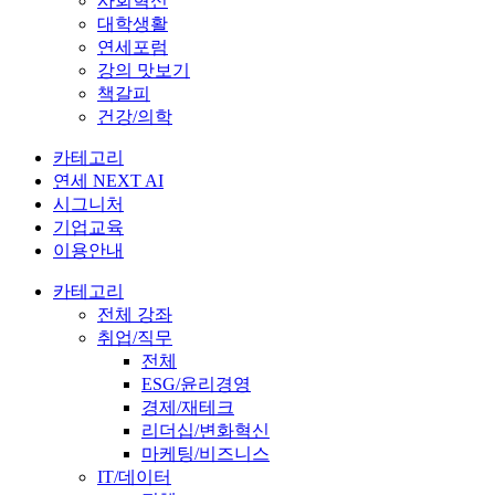
사회혁신
대학생활
연세포럼
강의 맛보기
책갈피
건강/의학
카테고리
연세 NEXT AI
시그니처
기업교육
이용안내
카테고리
전체 강좌
취업/직무
전체
ESG/윤리경영
경제/재테크
리더십/변화혁신
마케팅/비즈니스
IT/데이터