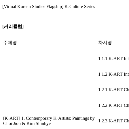
[Virtual Korean Studies Flagship] K-Culture Series
[커리큘럼]
주제명
차시명
1.1.1 K-ART Int
1.1.2 K-ART Int
1.2.1 K-ART Cho
1.2.2 K-ART Cho
[K-ART] 1. Contemporary K-Artists: Paintings by
1.2.3 K-ART Cho
Choi Jioh & Kim Shinhye