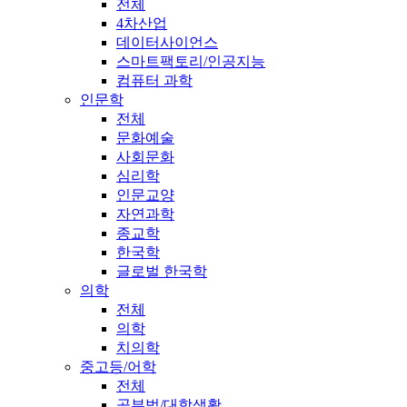
전체
4차산업
데이터사이언스
스마트팩토리/인공지능
컴퓨터 과학
인문학
전체
문화예술
사회문화
심리학
인문교양
자연과학
종교학
한국학
글로벌 한국학
의학
전체
의학
치의학
중고등/어학
전체
공부법/대학생활