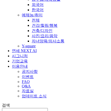
외국어
한국어
예체능/취미
전체
건강/힐링/행복
건축/디자인
사진/요리/음악
자녀양육/의사소통
Y-square
연세 NEXT AI
시그니처
기업교육
이용안내
공지사항
이벤트
FAQ
Q&A
자료실
업데이트 소식
검색