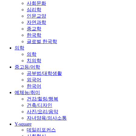
사회문화
심리학
인문교양
자연과학
종교학
한국학
글로벌 한국학
의학
의학
치의학
중고등/어학
공부법/대학생활
외국어
한국어
예체능/취미
건강/힐링/행복
건축/디자인
사진/요리/음악
자녀양육/의사소통
Y-square
데일리포커스