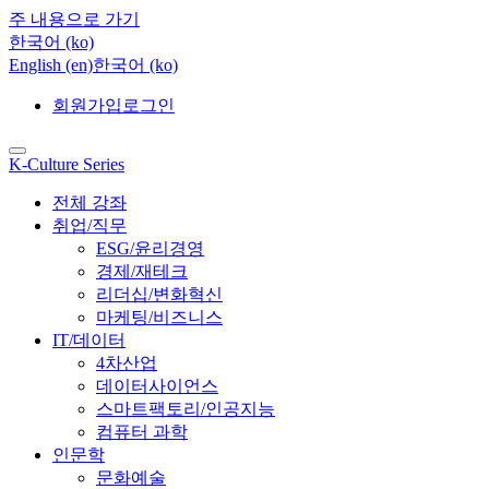
주 내용으로 가기
한국어 ‎(ko)‎
English ‎(en)‎
한국어 ‎(ko)‎
회원가입
로그인
K-Culture Series
전체 강좌
취업/직무
ESG/윤리경영
경제/재테크
리더십/변화혁신
마케팅/비즈니스
IT/데이터
4차산업
데이터사이언스
스마트팩토리/인공지능
컴퓨터 과학
인문학
문화예술