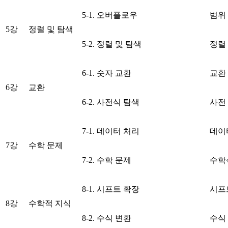
5-1. 오버플로우
범위
5강
정렬 및 탐색
5-2. 정렬 및 탐색
정렬
6-1. 숫자 교환
교환
6강
교환
6-2. 사전식 탐색
사전
7-1. 데이터 처리
데이
7강
수학 문제
7-2. 수학 문제
수학
8-1. 시프트 확장
시프
8강
수학적 지식
8-2. 수식 변환
수식