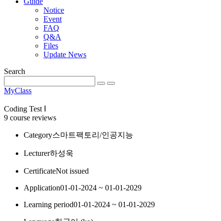
Guide
Notice
Event
FAQ
Q&A
Files
Update News
Search
MyClass
Coding Test Ⅰ
9 course reviews
Category
스마트팩토리/인공지능
Lecturer
하성욱
Certificate
Not issued
Application
01-01-2024 ~ 01-01-2029
Learning period
01-01-2024 ~ 01-01-2029