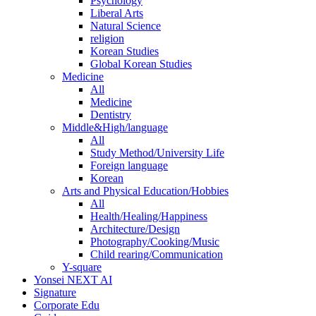
Psychology
Liberal Arts
Natural Science
religion
Korean Studies
Global Korean Studies
Medicine
All
Medicine
Dentistry
Middle&High/language
All
Study Method/University Life
Foreign language
Korean
Arts and Physical Education/Hobbies
All
Health/Healing/Happiness
Architecture/Design
Photography/Cooking/Music
Child rearing/Communication
Y-square
Yonsei NEXT AI
Signature
Corporate Edu