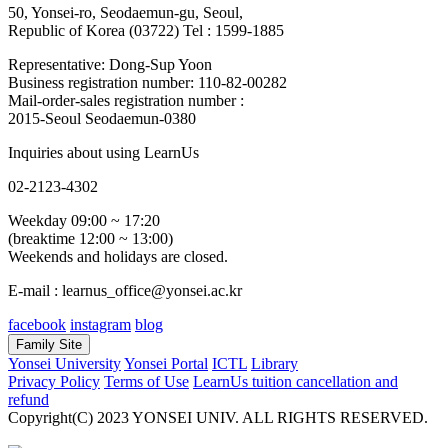
50, Yonsei-ro, Seodaemun-gu, Seoul,
Republic of Korea (03722)
Tel : 1599-1885
Representative: Dong-Sup Yoon
Business registration number: 110-82-00282
Mail-order-sales registration number :
2015-Seoul Seodaemun-0380
Inquiries about using LearnUs
02-2123-4302
Weekday 09:00 ~ 17:20
(breaktime 12:00 ~ 13:00)
Weekends and holidays are closed.
E-mail : learnus_office@yonsei.ac.kr
facebook
instagram
blog
Family Site
Yonsei University
Yonsei Portal
ICTL
Library
Privacy Policy
Terms of Use
LearnUs tuition cancellation and
refund
Copyright(C) 2023 YONSEI UNIV. ALL RIGHTS RESERVED.