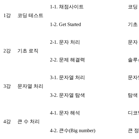
1-1. 채점사이트
코딩
1강
코딩 테스트
1-2. Get Started
기초
2-1. 문자 처리
문자
2강
기초 로직
2-2. 문제 해결력
솔루
3-1. 문자열 처리
문자
3강
문자열 처리
3-2. 문자열 탐색
탐색
4-1. 문자 해석
디코
4강
큰 수 처리
4-2. 큰수(Big number)
큰 