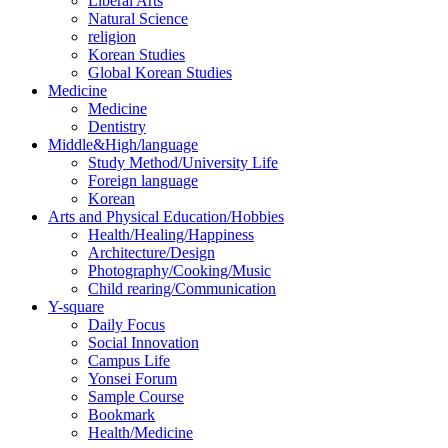
Liberal Arts
Natural Science
religion
Korean Studies
Global Korean Studies
Medicine
Medicine
Dentistry
Middle&High/language
Study Method/University Life
Foreign language
Korean
Arts and Physical Education/Hobbies
Health/Healing/Happiness
Architecture/Design
Photography/Cooking/Music
Child rearing/Communication
Y-square
Daily Focus
Social Innovation
Campus Life
Yonsei Forum
Sample Course
Bookmark
Health/Medicine