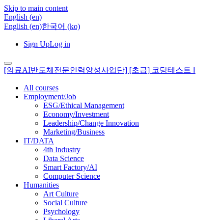
Skip to main content
English ‎(en)‎
English ‎(en)‎
한국어 ‎(ko)‎
Sign Up
Log in
[의료AI반도체전문인력양성사업단] [초급] 코딩테스트 Ⅰ
All courses
Employment/Job
ESG/Ethical Management
Economy/Investment
Leadership/Change Innovation
Marketing/Business
IT/DATA
4th Industry
Data Science
Smart Factory/AI
Computer Science
Humanities
Art Culture
Social Culture
Psychology