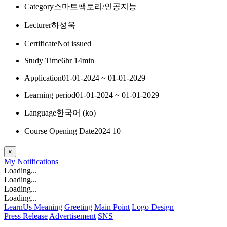
Category
스마트팩토리/인공지능
Lecturer
하성욱
Certificate
Not issued
Study Time
6hr 14min
Application
01-01-2024 ~ 01-01-2029
Learning period
01-01-2024 ~ 01-01-2029
Language
한국어 ‎(ko)‎
Course Opening Date
2024 10
×
My
Notifications
Loading...
Loading...
Loading...
Loading...
LearnUs Meaning
Greeting
Main Point
Logo Design
Press Release
Advertisement
SNS