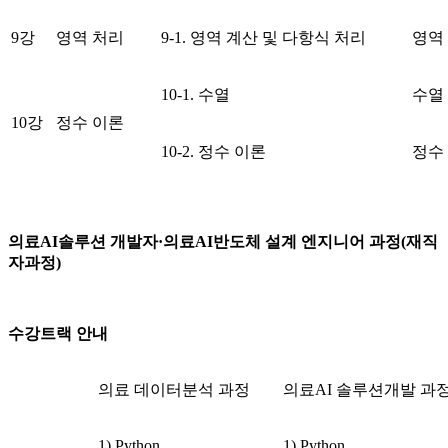
9강
영역 처리
9-1. 영역 계산 및 다항식 처리
영역
10-1. 수열
수열
10강
정수 이론
10-2. 정수 이론
정수
의료
AI
솔루션 개발자
·
의료
AI
반도체 설계 엔지니어 과정
(
재직
자과정
)
수강트랙 안내
의료 데이터분석 과정
의료AI 솔루션개발 과
1) Python
1) Python