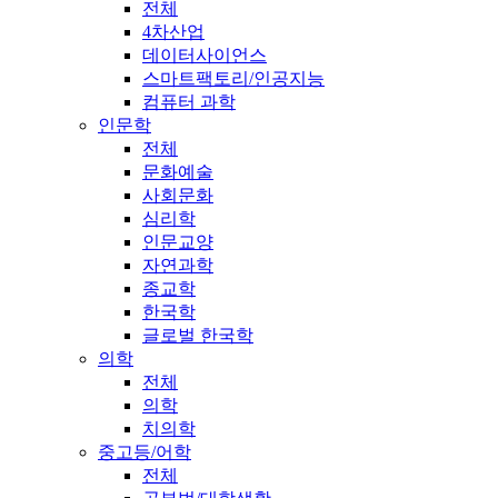
전체
4차산업
데이터사이언스
스마트팩토리/인공지능
컴퓨터 과학
인문학
전체
문화예술
사회문화
심리학
인문교양
자연과학
종교학
한국학
글로벌 한국학
의학
전체
의학
치의학
중고등/어학
전체