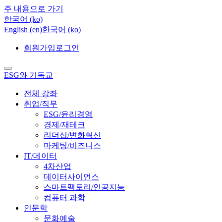
주 내용으로 가기
한국어 ‎(ko)‎
English ‎(en)‎
한국어 ‎(ko)‎
회원가입
로그인
ESG와 기독교
전체 강좌
취업/직무
ESG/윤리경영
경제/재테크
리더십/변화혁신
마케팅/비즈니스
IT/데이터
4차산업
데이터사이언스
스마트팩토리/인공지능
컴퓨터 과학
인문학
문화예술