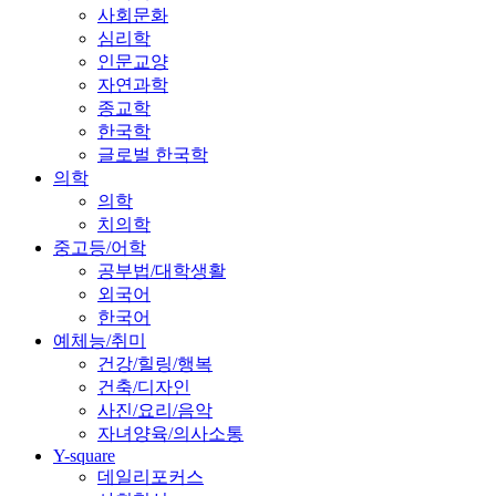
사회문화
심리학
인문교양
자연과학
종교학
한국학
글로벌 한국학
의학
의학
치의학
중고등/어학
공부법/대학생활
외국어
한국어
예체능/취미
건강/힐링/행복
건축/디자인
사진/요리/음악
자녀양육/의사소통
Y-square
데일리포커스