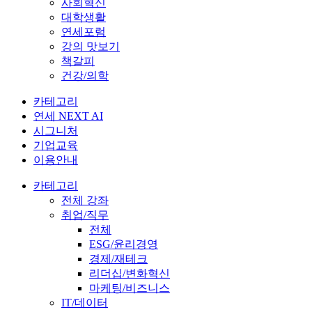
사회혁신
대학생활
연세포럼
강의 맛보기
책갈피
건강/의학
카테고리
연세 NEXT AI
시그니처
기업교육
이용안내
카테고리
전체 강좌
취업/직무
전체
ESG/윤리경영
경제/재테크
리더십/변화혁신
마케팅/비즈니스
IT/데이터