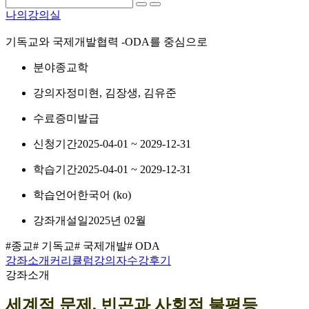
나의강의실
기독교와 국제개발협력 -ODA를 중심으로
분야
종교학
강의자
정미현, 김장생, 김유준
수료증
미발급
신청기간
2025-04-01 ~ 2029-12-31
학습기간
2025-04-01 ~ 2029-12-31
학습언어
한국어 ‎(ko)‎
강좌개설일
2025년 02월
#종교
# 기독교
# 국제개발
# ODA
강좌소개
커리큘럼
강의자
수강후기
강좌소개
세계적 문제, 빈곤과 사회적 불평등