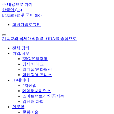
주 내용으로 가기
한국어 ‎(ko)‎
English ‎(en)‎
한국어 ‎(ko)‎
회원가입
로그인
기독교와 국제개발협력 -ODA를 중심으로
전체 강좌
취업/직무
ESG/윤리경영
경제/재테크
리더십/변화혁신
마케팅/비즈니스
IT/데이터
4차산업
데이터사이언스
스마트팩토리/인공지능
컴퓨터 과학
인문학
문화예술