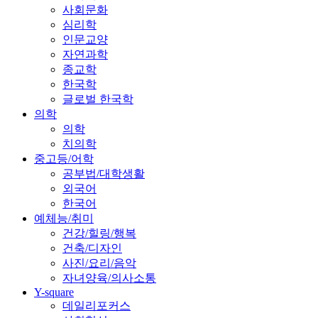
사회문화
심리학
인문교양
자연과학
종교학
한국학
글로벌 한국학
의학
의학
치의학
중고등/어학
공부법/대학생활
외국어
한국어
예체능/취미
건강/힐링/행복
건축/디자인
사진/요리/음악
자녀양육/의사소통
Y-square
데일리포커스