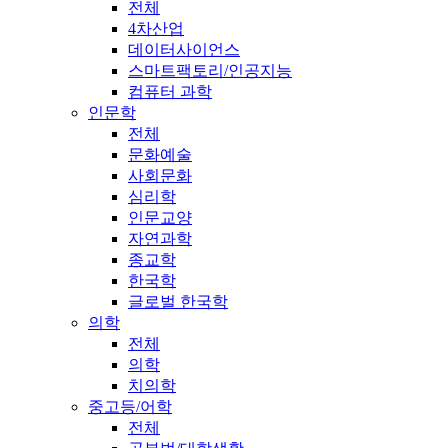
전체
4차산업
데이터사이언스
스마트팩토리/인공지능
컴퓨터 과학
인문학
전체
문화예술
사회문화
심리학
인문교양
자연과학
종교학
한국학
글로벌 한국학
의학
전체
의학
치의학
중고등/어학
전체