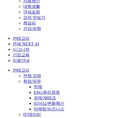
사회혁신
대학생활
연세포럼
강의 맛보기
책갈피
건강/의학
카테고리
연세 NEXT AI
시그니처
기업교육
이용안내
카테고리
전체 강좌
취업/직무
전체
ESG/윤리경영
경제/재테크
리더십/변화혁신
마케팅/비즈니스
IT/데이터