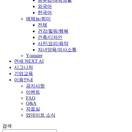
공부법/대학생활
외국어
한국어
예체능/취미
전체
건강/힐링/행복
건축/디자인
사진/요리/음악
자녀양육/의사소통
Y-square
연세 NEXT AI
시그니처
기업교육
이용안내
공지사항
이벤트
FAQ
Q&A
자료실
업데이트 소식
검색