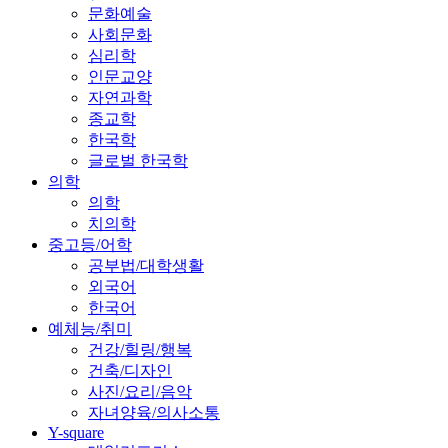
문화예술
사회문화
심리학
인문교양
자연과학
종교학
한국학
글로벌 한국학
의학
의학
치의학
중고등/어학
공부법/대학생활
외국어
한국어
예체능/취미
건강/힐링/행복
건축/디자인
사진/요리/음악
자녀양육/의사소통
Y-square