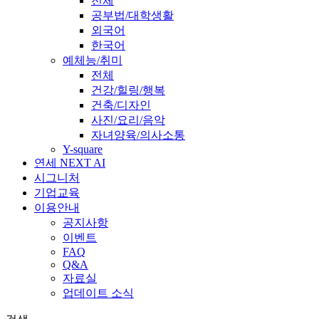
전체
공부법/대학생활
외국어
한국어
예체능/취미
전체
건강/힐링/행복
건축/디자인
사진/요리/음악
자녀양육/의사소통
Y-square
연세 NEXT AI
시그니처
기업교육
이용안내
공지사항
이벤트
FAQ
Q&A
자료실
업데이트 소식