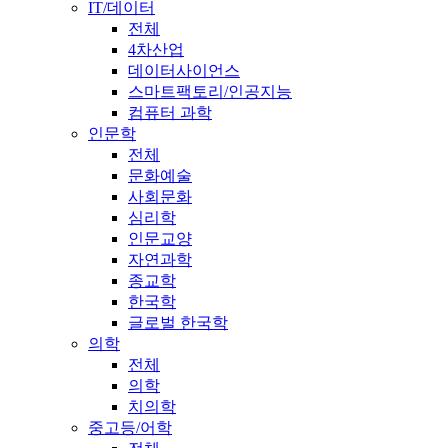
IT/데이터
전체
4차산업
데이터사이언스
스마트팩토리/인공지능
컴퓨터 과학
인문학
전체
문화예술
사회문화
심리학
인문교양
자연과학
종교학
한국학
글로벌 한국학
의학
전체
의학
치의학
중고등/어학