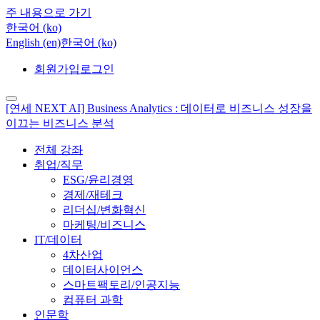
주 내용으로 가기
한국어 ‎(ko)‎
English ‎(en)‎
한국어 ‎(ko)‎
회원가입
로그인
[연세 NEXT AI] Business Analytics : 데이터로 비즈니스 성장을
이끄는 비즈니스 분석
전체 강좌
취업/직무
ESG/윤리경영
경제/재테크
리더십/변화혁신
마케팅/비즈니스
IT/데이터
4차산업
데이터사이언스
스마트팩토리/인공지능
컴퓨터 과학
인문학