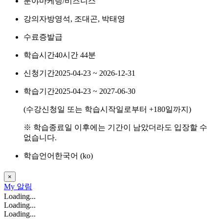
분야
마케팅/비즈니스
강의자
방영석, 조대곤, 박태영
수료증
발급
학습시간
40시간 44분
신청기간
2025-04-23 ~ 2026-12-31
학습기간
2025-04-23 ~ 2027-06-30
(수강신청일 또는 학습시작일로부터
+180
일까지)
※ 학습종료일 이후에는 기간이 남았더라도 입장할 수
없습니다.
학습언어
한국어 ‎(ko)‎
×
My
알림
Loading...
Loading...
Loading...