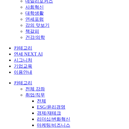
데일리포커스
사회혁신
대학생활
연세포럼
강의 맛보기
책갈피
건강/의학
카테고리
연세 NEXT AI
시그니처
기업교육
이용안내
카테고리
전체 강좌
취업/직무
전체
ESG/윤리경영
경제/재테크
리더십/변화혁신
마케팅/비즈니스