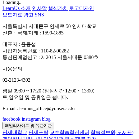
Loading...
LearnUs 소개
인사말
핵심가치
로고디자인
보도자료
광고
SNS
서울특별시 서대문구 연세로 50 연세대학교
신촌ㆍ국제/미래 : 1599-1885
대표자 : 윤동섭
사업자등록번호 : 110-82-00282
통신판매업신고 : 제2015-서울서대문-0380호
사용문의
02-2123-4302
평일 09:00 ~ 17:20 (점심시간 12:00 ~ 13:00)
토,일요일 및 공휴일은 쉽니다.
E-mail : learnus_office@yonsei.ac.kr
facebook
instagram
blog
패밀리사이트 및 유관기관
연세대학교
연세포탈
교수학습혁신센터
학술정보원(도서관)
개인정보처리방침
이용약관
취소/환불 정책