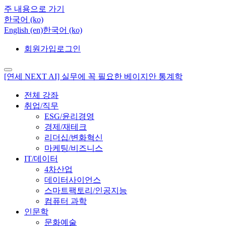
주 내용으로 가기
한국어 ‎(ko)‎
English ‎(en)‎
한국어 ‎(ko)‎
회원가입
로그인
[연세 NEXT AI] 실무에 꼭 필요한 베이지안 통계학
전체 강좌
취업/직무
ESG/윤리경영
경제/재테크
리더십/변화혁신
마케팅/비즈니스
IT/데이터
4차산업
데이터사이언스
스마트팩토리/인공지능
컴퓨터 과학
인문학
문화예술