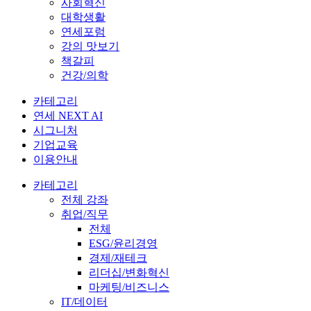
사회혁신
대학생활
연세포럼
강의 맛보기
책갈피
건강/의학
카테고리
연세 NEXT AI
시그니처
기업교육
이용안내
카테고리
전체 강좌
취업/직무
전체
ESG/윤리경영
경제/재테크
리더십/변화혁신
마케팅/비즈니스
IT/데이터