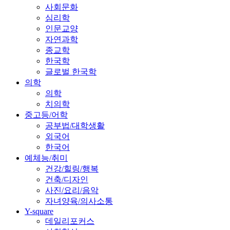
사회문화
심리학
인문교양
자연과학
종교학
한국학
글로벌 한국학
의학
의학
치의학
중고등/어학
공부법/대학생활
외국어
한국어
예체능/취미
건강/힐링/행복
건축/디자인
사진/요리/음악
자녀양육/의사소통
Y-square
데일리포커스