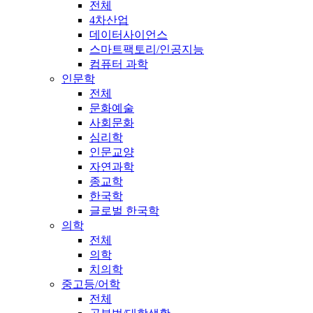
전체
4차산업
데이터사이언스
스마트팩토리/인공지능
컴퓨터 과학
인문학
전체
문화예술
사회문화
심리학
인문교양
자연과학
종교학
한국학
글로벌 한국학
의학
전체
의학
치의학
중고등/어학
전체