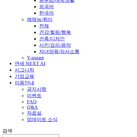
공부법/대학생활
외국어
한국어
예체능/취미
전체
건강/힐링/행복
건축/디자인
사진/요리/음악
자녀양육/의사소통
Y-square
연세 NEXT AI
시그니처
기업교육
이용안내
공지사항
이벤트
FAQ
Q&A
자료실
업데이트 소식
검색