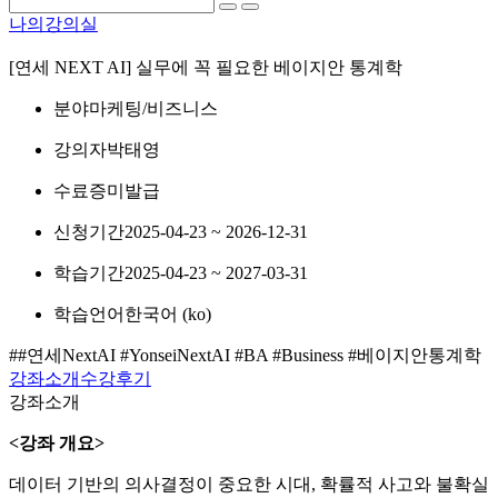
나의강의실
[연세 NEXT AI] 실무에 꼭 필요한 베이지안 통계학
분야
마케팅/비즈니스
강의자
박태영
수료증
미발급
신청기간
2025-04-23 ~ 2026-12-31
학습기간
2025-04-23 ~ 2027-03-31
학습언어
한국어 ‎(ko)‎
##연세NextAI #YonseiNextAI #BA #Business #베이지안통계학
강좌소개
수강후기
강좌소개
<강좌 개요>
데이터 기반의 의사결정이 중요한 시대, 확률적 사고와 불확실