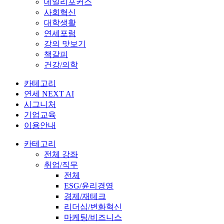
데일리포커스
사회혁신
대학생활
연세포럼
강의 맛보기
책갈피
건강/의학
카테고리
연세 NEXT AI
시그니처
기업교육
이용안내
카테고리
전체 강좌
취업/직무
전체
ESG/윤리경영
경제/재테크
리더십/변화혁신
마케팅/비즈니스