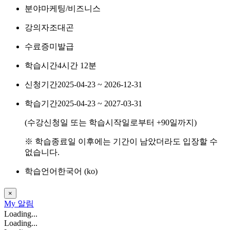
분야
마케팅/비즈니스
강의자
조대곤
수료증
미발급
학습시간
4시간 12분
신청기간
2025-04-23 ~ 2026-12-31
학습기간
2025-04-23 ~ 2027-03-31
(수강신청일 또는 학습시작일로부터
+90
일까지)
※ 학습종료일 이후에는 기간이 남았더라도 입장할 수
없습니다.
학습언어
한국어 ‎(ko)‎
×
My
알림
Loading...
Loading...