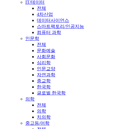
IT/데이터
전체
4차산업
데이터사이언스
스마트팩토리/인공지능
컴퓨터 과학
인문학
전체
문화예술
사회문화
심리학
인문교양
자연과학
종교학
한국학
글로벌 한국학
의학
전체
의학
치의학
중고등/어학