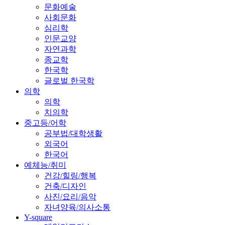
문화예술
사회문화
심리학
인문교양
자연과학
종교학
한국학
글로벌 한국학
의학
의학
치의학
중고등/어학
공부법/대학생활
외국어
한국어
예체능/취미
건강/힐링/행복
건축/디자인
사진/요리/음악
자녀양육/의사소통
Y-square