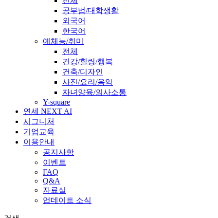
전체
공부법/대학생활
외국어
한국어
예체능/취미
전체
건강/힐링/행복
건축/디자인
사진/요리/음악
자녀양육/의사소통
Y-square
연세 NEXT AI
시그니처
기업교육
이용안내
공지사항
이벤트
FAQ
Q&A
자료실
업데이트 소식