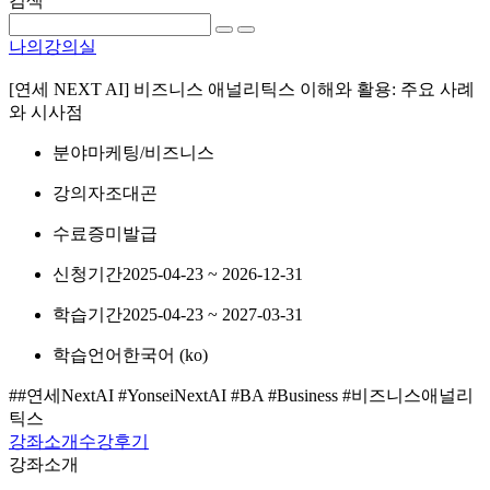
검색
나의강의실
[연세 NEXT AI] 비즈니스 애널리틱스 이해와 활용: 주요 사례
와 시사점
분야
마케팅/비즈니스
강의자
조대곤
수료증
미발급
신청기간
2025-04-23 ~ 2026-12-31
학습기간
2025-04-23 ~ 2027-03-31
학습언어
한국어 ‎(ko)‎
##연세NextAI #YonseiNextAI #BA #Business #비즈니스애널리
틱스
강좌소개
수강후기
강좌소개