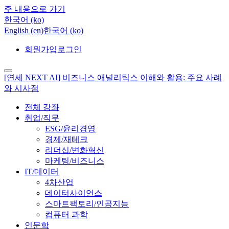
주 내용으로 가기
한국어 ‎(ko)‎
English ‎(en)‎
한국어 ‎(ko)‎
회원가입
로그인
[연세 NEXT AI] 비즈니스 애널리틱스 이해와 활용: 주요 사례
와 시사점
전체 강좌
취업/직무
ESG/윤리경영
경제/재테크
리더십/변화혁신
마케팅/비즈니스
IT/데이터
4차산업
데이터사이언스
스마트팩토리/인공지능
컴퓨터 과학
인문학