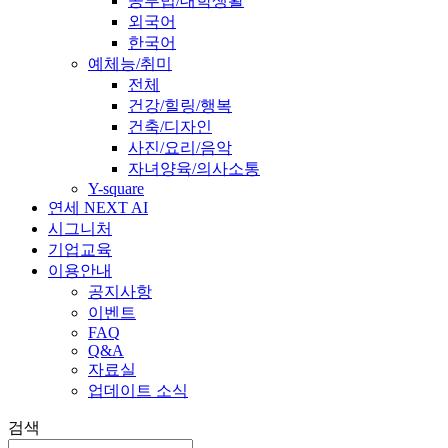
공부법/대학생활
외국어
한국어
예체능/취미
전체
건강/힐링/행복
건축/디자인
사진/요리/음악
자녀양육/의사소통
Y-square
연세 NEXT AI
시그니처
기업교육
이용안내
공지사항
이벤트
FAQ
Q&A
자료실
업데이트 소식
검색