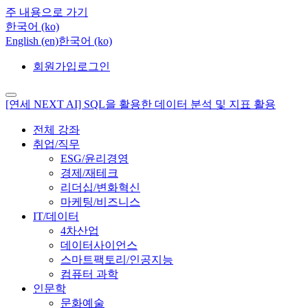
주 내용으로 가기
한국어 ‎(ko)‎
English ‎(en)‎
한국어 ‎(ko)‎
회원가입
로그인
[연세 NEXT AI] SQL을 활용한 데이터 분석 및 지표 활용
전체 강좌
취업/직무
ESG/윤리경영
경제/재테크
리더십/변화혁신
마케팅/비즈니스
IT/데이터
4차산업
데이터사이언스
스마트팩토리/인공지능
컴퓨터 과학
인문학
문화예술