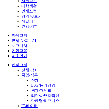
사회혁신
대학생활
연세포럼
강의 맛보기
책갈피
건강/의학
카테고리
연세 NEXT AI
시그니처
기업교육
이용안내
카테고리
전체 강좌
취업/직무
전체
ESG/윤리경영
경제/재테크
리더십/변화혁신
마케팅/비즈니스
IT/데이터