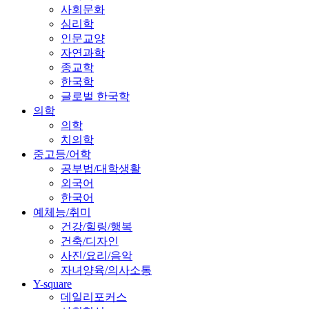
사회문화
심리학
인문교양
자연과학
종교학
한국학
글로벌 한국학
의학
의학
치의학
중고등/어학
공부법/대학생활
외국어
한국어
예체능/취미
건강/힐링/행복
건축/디자인
사진/요리/음악
자녀양육/의사소통
Y-square
데일리포커스