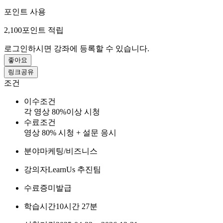
포인트 사용
2,100
포인트 적립
로그인하시면 강좌에 등록할 수 있습니다.
좋아요
링크공유
조건
이수조건
각 영상 80%이상 시청
수료조건
영상 80% 시청 + 설문 응시
분야
마케팅/비즈니스
강의자
LearnUs 추진팀
수료증
미발급
학습시간
10시간 27분