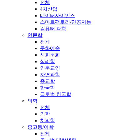
전체
4차산업
데이터사이언스
스마트팩토리/인공지능
컴퓨터 과학
인문학
전체
문화예술
사회문화
심리학
인문교양
자연과학
종교학
한국학
글로벌 한국학
의학
전체
의학
치의학
중고등/어학
전체