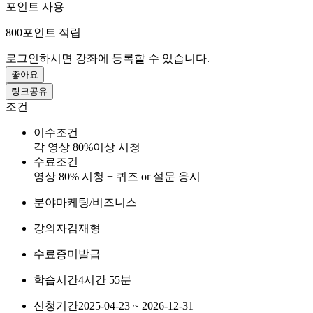
포인트 사용
800
포인트 적립
로그인하시면 강좌에 등록할 수 있습니다.
좋아요
링크공유
조건
이수조건
각 영상 80%이상 시청
수료조건
영상 80% 시청 + 퀴즈 or 설문 응시
분야
마케팅/비즈니스
강의자
김재형
수료증
미발급
학습시간
4시간 55분
신청기간
2025-04-23 ~ 2026-12-31