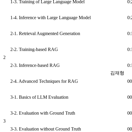
1-3. Training of Large Language Model
0:
1-4. Inference with Large Language Model
0:
2-1. Retrieval Augmented Generation
0:
2-2. Training-based RAG
0:
2
2-3. Inference-based RAG
0:
김재형
2-4. Advanced Techniques for RAG
00
3-1. Basics of LLM Evaluation
00
3-2. Evaluation with Ground Truth
00
3
3-3. Evaluation without Ground Truth
00