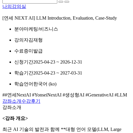
나의강의실
[연세 NEXT AI] LLM Introduction, Evaluation, Case-Study
분야
마케팅/비즈니스
강의자
김재형
수료증
미발급
신청기간
2025-04-23 ~ 2026-12-31
학습기간
2025-04-23 ~ 2027-03-31
학습언어
한국어 ‎(ko)‎
##연세NextAI #YonseiNextAI #생성형AI #GenerativeAI #LLM
강좌소개
수강후기
강좌소개
<강좌 개요>
최근 AI 기술의 발전과 함께 **대형 언어 모델(LLM, Large