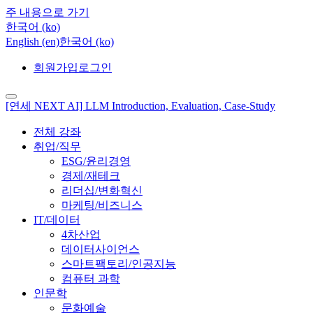
주 내용으로 가기
한국어 ‎(ko)‎
English ‎(en)‎
한국어 ‎(ko)‎
회원가입
로그인
[연세 NEXT AI] LLM Introduction, Evaluation, Case-Study
전체 강좌
취업/직무
ESG/윤리경영
경제/재테크
리더십/변화혁신
마케팅/비즈니스
IT/데이터
4차산업
데이터사이언스
스마트팩토리/인공지능
컴퓨터 과학
인문학
문화예술