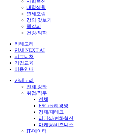
사회혁신
대학생활
연세포럼
강의 맛보기
책갈피
건강/의학
카테고리
연세 NEXT AI
시그니처
기업교육
이용안내
카테고리
전체 강좌
취업/직무
전체
ESG/윤리경영
경제/재테크
리더십/변화혁신
마케팅/비즈니스
IT/데이터