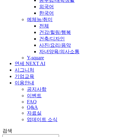
공부법/대학생활
외국어
한국어
예체능/취미
전체
건강/힐링/행복
건축/디자인
사진/요리/음악
자녀양육/의사소통
Y-square
연세 NEXT AI
시그니처
기업교육
이용안내
공지사항
이벤트
FAQ
Q&A
자료실
업데이트 소식
검색