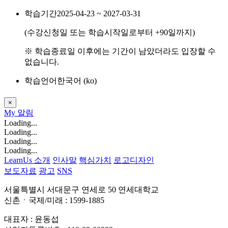
학습기간
2025-04-23 ~ 2027-03-31
(수강신청일 또는 학습시작일로부터
+90
일까지)
※ 학습종료일 이후에는 기간이 남았더라도 입장할 수
없습니다.
학습언어
한국어 ‎(ko)‎
×
My
알림
Loading...
Loading...
Loading...
Loading...
LearnUs 소개
인사말
핵심가치
로고디자인
보도자료
광고
SNS
서울특별시 서대문구 연세로 50 연세대학교
신촌ㆍ국제/미래 : 1599-1885
대표자 : 윤동섭