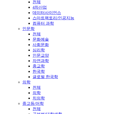
전체
4차산업
데이터사이언스
스마트팩토리/인공지능
컴퓨터 과학
인문학
전체
문화예술
사회문화
심리학
인문교양
자연과학
종교학
한국학
글로벌 한국학
의학
전체
의학
치의학
중고등/어학
전체