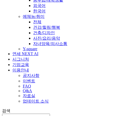
공부법/대학생활
외국어
한국어
예체능/취미
전체
건강/힐링/행복
건축/디자인
사진/요리/음악
자녀양육/의사소통
Y-square
연세 NEXT AI
시그니처
기업교육
이용안내
공지사항
이벤트
FAQ
Q&A
자료실
업데이트 소식
검색