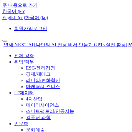
주 내용으로 가기
한국어 ‎(ko)‎
English ‎(en)‎
한국어 ‎(ko)‎
회원가입
로그인
[연세 NEXT AI] 나만의 AI 전용 비서 만들기 GPTs 실전 활용(PA
전체 강좌
취업/직무
ESG/윤리경영
경제/재테크
리더십/변화혁신
마케팅/비즈니스
IT/데이터
4차산업
데이터사이언스
스마트팩토리/인공지능
컴퓨터 과학
인문학
문화예술