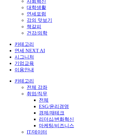
사회혁신
대학생활
연세포럼
강의 맛보기
책갈피
건강/의학
카테고리
연세 NEXT AI
시그니처
기업교육
이용안내
카테고리
전체 강좌
취업/직무
전체
ESG/윤리경영
경제/재테크
리더십/변화혁신
마케팅/비즈니스
IT/데이터