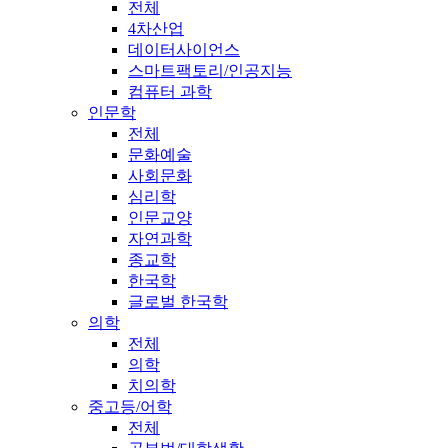
전체
4차산업
데이터사이언스
스마트팩토리/인공지능
컴퓨터 과학
인문학
전체
문화예술
사회문화
심리학
인문교양
자연과학
종교학
한국학
글로벌 한국학
의학
전체
의학
치의학
중고등/어학
전체