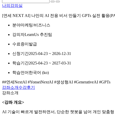
나의강의실
[연세 NEXT AI] 나만의 AI 전용 비서 만들기 GPTs 실전 활용(PA
분야
마케팅/비즈니스
강의자
LearnUs 추진팀
수료증
미발급
신청기간
2025-04-23 ~ 2026-12-31
학습기간
2025-04-23 ~ 2027-03-31
학습언어
한국어 ‎(ko)‎
##연세NextAI #YonseiNextAI #생성형AI #GenerativeAI #GPTs
강좌소개
수강후기
강좌소개
<강좌 개요>
AI 기술이 빠르게 발전하면서, 단순한 챗봇을 넘어 개인 맞춤형