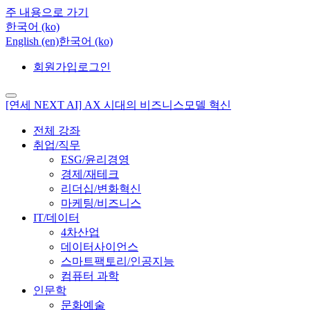
주 내용으로 가기
한국어 ‎(ko)‎
English ‎(en)‎
한국어 ‎(ko)‎
회원가입
로그인
[연세 NEXT AI] AX 시대의 비즈니스모델 혁신
전체 강좌
취업/직무
ESG/윤리경영
경제/재테크
리더십/변화혁신
마케팅/비즈니스
IT/데이터
4차산업
데이터사이언스
스마트팩토리/인공지능
컴퓨터 과학
인문학
문화예술