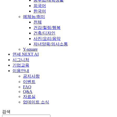
공부법/대학생활
외국어
한국어
예체능/취미
전체
건강/힐링/행복
건축/디자인
사진/요리/음악
자녀양육/의사소통
Y-square
연세 NEXT AI
시그니처
기업교육
이용안내
공지사항
이벤트
FAQ
Q&A
자료실
업데이트 소식
검색