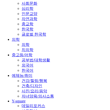
사회문화
심리학
인문교양
자연과학
종교학
한국학
글로벌 한국학
의학
의학
치의학
중고등/어학
공부법/대학생활
외국어
한국어
예체능/취미
건강/힐링/행복
건축/디자인
사진/요리/음악
자녀양육/의사소통
Y-square
데일리포커스