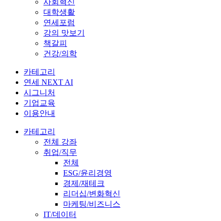
사회혁신
대학생활
연세포럼
강의 맛보기
책갈피
건강/의학
카테고리
연세 NEXT AI
시그니처
기업교육
이용안내
카테고리
전체 강좌
취업/직무
전체
ESG/윤리경영
경제/재테크
리더십/변화혁신
마케팅/비즈니스
IT/데이터