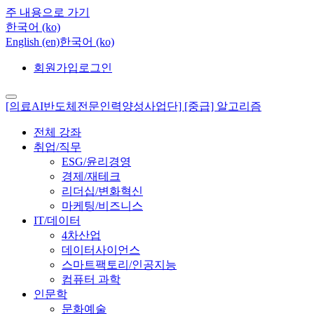
주 내용으로 가기
한국어 ‎(ko)‎
English ‎(en)‎
한국어 ‎(ko)‎
회원가입
로그인
[의료AI반도체전문인력양성사업단] [중급] 알고리즘
전체 강좌
취업/직무
ESG/윤리경영
경제/재테크
리더십/변화혁신
마케팅/비즈니스
IT/데이터
4차산업
데이터사이언스
스마트팩토리/인공지능
컴퓨터 과학
인문학
문화예술