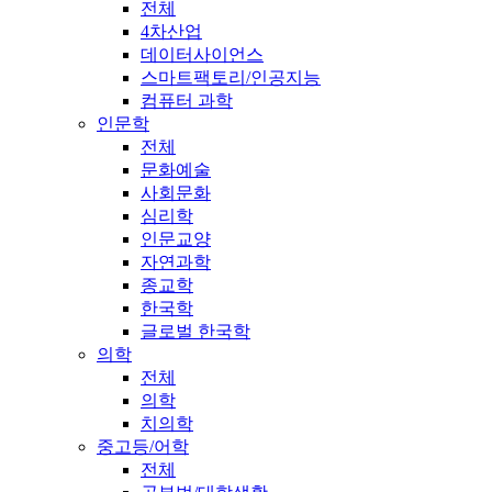
전체
4차산업
데이터사이언스
스마트팩토리/인공지능
컴퓨터 과학
인문학
전체
문화예술
사회문화
심리학
인문교양
자연과학
종교학
한국학
글로벌 한국학
의학
전체
의학
치의학
중고등/어학
전체