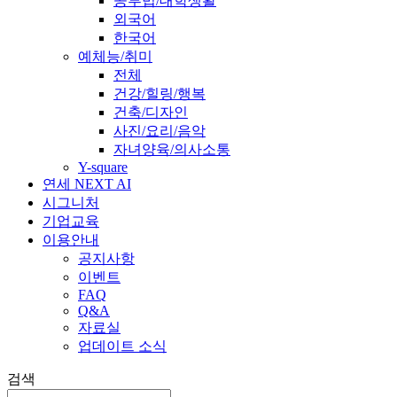
공부법/대학생활
외국어
한국어
예체능/취미
전체
건강/힐링/행복
건축/디자인
사진/요리/음악
자녀양육/의사소통
Y-square
연세 NEXT AI
시그니처
기업교육
이용안내
공지사항
이벤트
FAQ
Q&A
자료실
업데이트 소식
검색