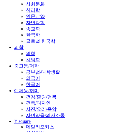
사회문화
심리학
인문교양
자연과학
종교학
한국학
글로벌 한국학
의학
의학
치의학
중고등/어학
공부법/대학생활
외국어
한국어
예체능/취미
건강/힐링/행복
건축/디자인
사진/요리/음악
자녀양육/의사소통
Y-square
데일리포커스