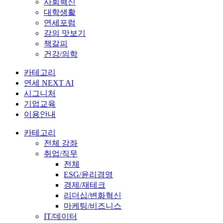
사회혁신
대학생활
연세포럼
강의 맛보기
책갈피
건강/의학
카테고리
연세 NEXT AI
시그니처
기업교육
이용안내
카테고리
전체 강좌
취업/직무
전체
ESG/윤리경영
경제/재테크
리더십/변화혁신
마케팅/비즈니스
IT/데이터