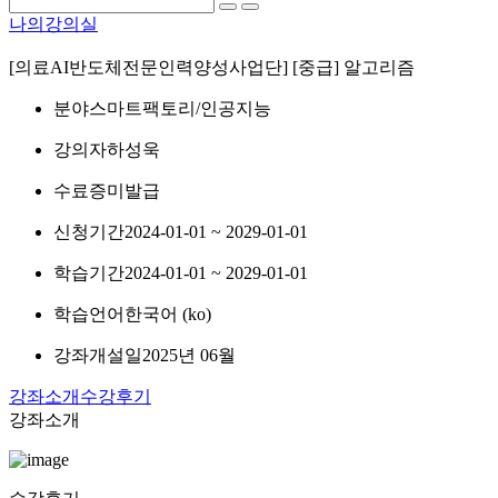
나의강의실
[의료AI반도체전문인력양성사업단] [중급] 알고리즘
분야
스마트팩토리/인공지능
강의자
하성욱
수료증
미발급
신청기간
2024-01-01 ~ 2029-01-01
학습기간
2024-01-01 ~ 2029-01-01
학습언어
한국어 ‎(ko)‎
강좌개설일
2025년 06월
강좌소개
수강후기
강좌소개