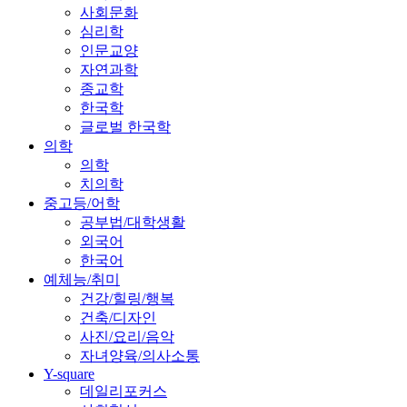
사회문화
심리학
인문교양
자연과학
종교학
한국학
글로벌 한국학
의학
의학
치의학
중고등/어학
공부법/대학생활
외국어
한국어
예체능/취미
건강/힐링/행복
건축/디자인
사진/요리/음악
자녀양육/의사소통
Y-square
데일리포커스