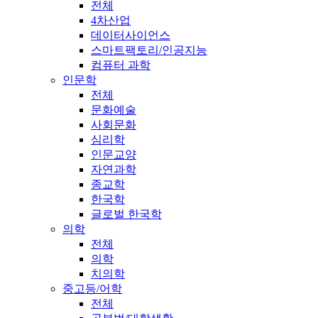
전체
4차산업
데이터사이언스
스마트팩토리/인공지능
컴퓨터 과학
인문학
전체
문화예술
사회문화
심리학
인문교양
자연과학
종교학
한국학
글로벌 한국학
의학
전체
의학
치의학
중고등/어학
전체