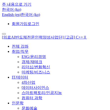
주 내용으로 가기
한국어 ‎(ko)‎
English ‎(en)‎
한국어 ‎(ko)‎
회원가입
로그인
[의료AI반도체전문인력양성사업단] [고급] C++Ⅱ
전체 강좌
취업/직무
ESG/윤리경영
경제/재테크
리더십/변화혁신
마케팅/비즈니스
IT/데이터
4차산업
데이터사이언스
스마트팩토리/인공지능
컴퓨터 과학
인문학
문화예술