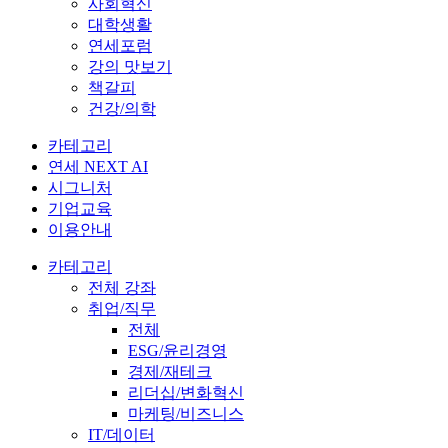
사회혁신
대학생활
연세포럼
강의 맛보기
책갈피
건강/의학
카테고리
연세 NEXT AI
시그니처
기업교육
이용안내
카테고리
전체 강좌
취업/직무
전체
ESG/윤리경영
경제/재테크
리더십/변화혁신
마케팅/비즈니스
IT/데이터