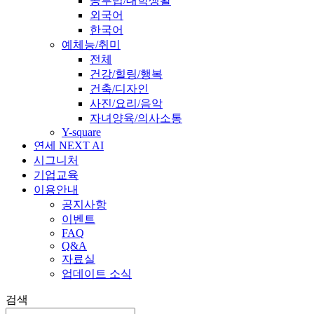
공부법/대학생활
외국어
한국어
예체능/취미
전체
건강/힐링/행복
건축/디자인
사진/요리/음악
자녀양육/의사소통
Y-square
연세 NEXT AI
시그니처
기업교육
이용안내
공지사항
이벤트
FAQ
Q&A
자료실
업데이트 소식
검색