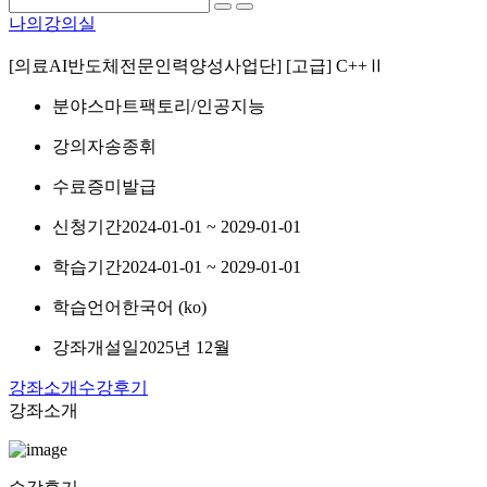
나의강의실
[의료AI반도체전문인력양성사업단] [고급] C++Ⅱ
분야
스마트팩토리/인공지능
강의자
송종휘
수료증
미발급
신청기간
2024-01-01 ~ 2029-01-01
학습기간
2024-01-01 ~ 2029-01-01
학습언어
한국어 ‎(ko)‎
강좌개설일
2025년 12월
강좌소개
수강후기
강좌소개