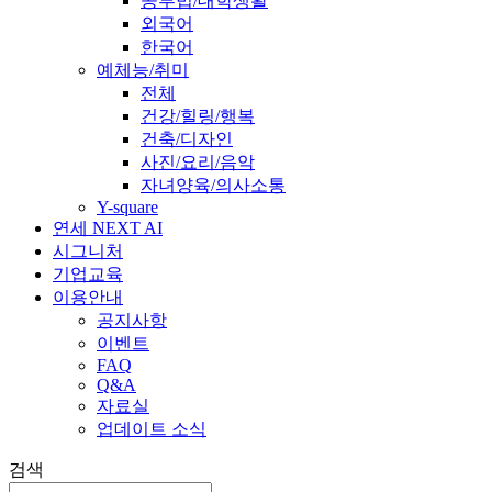
공부법/대학생활
외국어
한국어
예체능/취미
전체
건강/힐링/행복
건축/디자인
사진/요리/음악
자녀양육/의사소통
Y-square
연세 NEXT AI
시그니처
기업교육
이용안내
공지사항
이벤트
FAQ
Q&A
자료실
업데이트 소식
검색