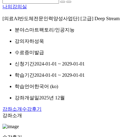
나의강의실
[의료AI반도체전문인력양성사업단] [고급] Deep Stream
분야
스마트팩토리/인공지능
강의자
하성욱
수료증
미발급
신청기간
2024-01-01 ~ 2029-01-01
학습기간
2024-01-01 ~ 2029-01-01
학습언어
한국어 ‎(ko)‎
강좌개설일
2025년 12월
강좌소개
수강후기
강좌소개