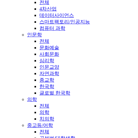
전체
4차산업
데이터사이언스
스마트팩토리/인공지능
컴퓨터 과학
인문학
전체
문화예술
사회문화
심리학
인문교양
자연과학
종교학
한국학
글로벌 한국학
의학
전체
의학
치의학
중고등/어학
전체