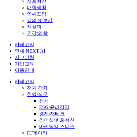
사회혁신
대학생활
연세포럼
강의 맛보기
책갈피
건강/의학
카테고리
연세 NEXT AI
시그니처
기업교육
이용안내
카테고리
전체 강좌
취업/직무
전체
ESG/윤리경영
경제/재테크
리더십/변화혁신
마케팅/비즈니스
IT/데이터