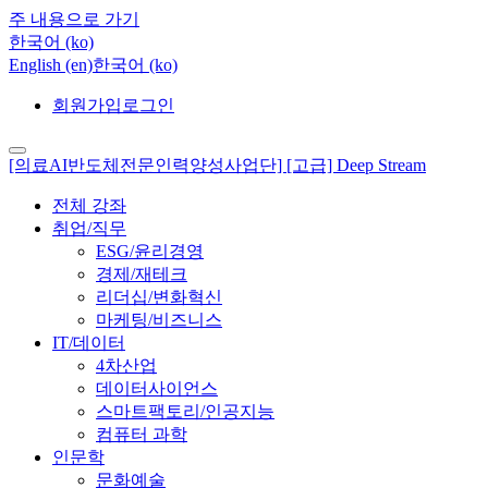
주 내용으로 가기
한국어 ‎(ko)‎
English ‎(en)‎
한국어 ‎(ko)‎
회원가입
로그인
[의료AI반도체전문인력양성사업단] [고급] Deep Stream
전체 강좌
취업/직무
ESG/윤리경영
경제/재테크
리더십/변화혁신
마케팅/비즈니스
IT/데이터
4차산업
데이터사이언스
스마트팩토리/인공지능
컴퓨터 과학
인문학
문화예술