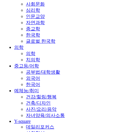
사회문화
심리학
인문교양
자연과학
종교학
한국학
글로벌 한국학
의학
의학
치의학
중고등/어학
공부법/대학생활
외국어
한국어
예체능/취미
건강/힐링/행복
건축/디자인
사진/요리/음악
자녀양육/의사소통
Y-square
데일리포커스