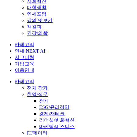
사회혁신
대학생활
연세포럼
강의 맛보기
책갈피
건강/의학
카테고리
연세 NEXT AI
시그니처
기업교육
이용안내
카테고리
전체 강좌
취업/직무
전체
ESG/윤리경영
경제/재테크
리더십/변화혁신
마케팅/비즈니스
IT/데이터