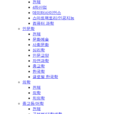
전체
4차산업
데이터사이언스
스마트팩토리/인공지능
컴퓨터 과학
인문학
전체
문화예술
사회문화
심리학
인문교양
자연과학
종교학
한국학
글로벌 한국학
의학
전체
의학
치의학
중고등/어학
전체