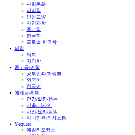
사회문화
심리학
인문교양
자연과학
종교학
한국학
글로벌 한국학
의학
의학
치의학
중고등/어학
공부법/대학생활
외국어
한국어
예체능/취미
건강/힐링/행복
건축/디자인
사진/요리/음악
자녀양육/의사소통
Y-square
데일리포커스