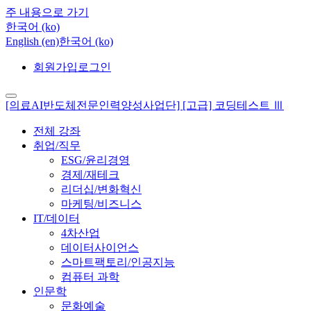
주 내용으로 가기
한국어 ‎(ko)‎
English ‎(en)‎
한국어 ‎(ko)‎
회원가입
로그인
[의료AI반도체전문인력양성사업단] [고급] 코딩테스트 Ⅲ
전체 강좌
취업/직무
ESG/윤리경영
경제/재테크
리더십/변화혁신
마케팅/비즈니스
IT/데이터
4차산업
데이터사이언스
스마트팩토리/인공지능
컴퓨터 과학
인문학
문화예술