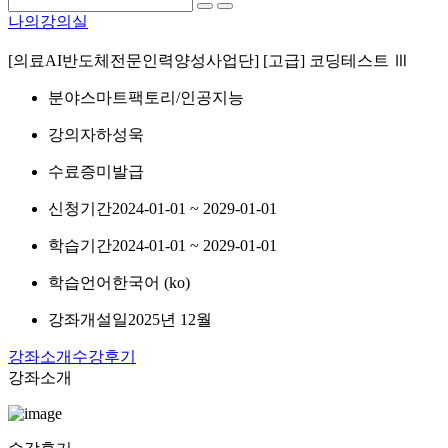
나의강의실
[의료AI반도체전문인력양성사업단] [고급] 코딩테스트 Ⅲ
분야
스마트팩토리/인공지능
강의자
하성욱
수료증
미발급
신청기간
2024-01-01 ~ 2029-01-01
학습기간
2024-01-01 ~ 2029-01-01
학습언어
한국어 ‎(ko)‎
강좌개설일
2025년 12월
강좌소개
수강후기
강좌소개