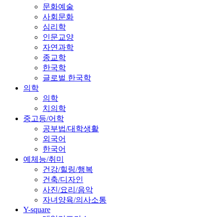
문화예술
사회문화
심리학
인문교양
자연과학
종교학
한국학
글로벌 한국학
의학
의학
치의학
중고등/어학
공부법/대학생활
외국어
한국어
예체능/취미
건강/힐링/행복
건축/디자인
사진/요리/음악
자녀양육/의사소통
Y-square