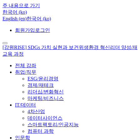
주 내용으로 가기
한국어 ‎(ko)‎
English ‎(en)‎
한국어 ‎(ko)‎
회원가입
로그인
[강원RISE] SDGs 가치 실현과 보건위생환경 혁신리더 양성/재
교육 과정
전체 강좌
취업/직무
ESG/윤리경영
경제/재테크
리더십/변화혁신
마케팅/비즈니스
IT/데이터
4차산업
데이터사이언스
스마트팩토리/인공지능
컴퓨터 과학
인문학