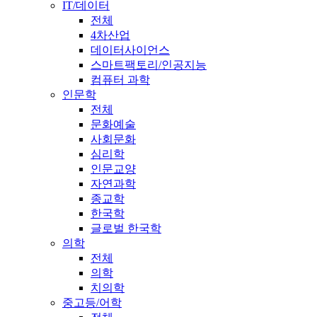
IT/데이터
전체
4차산업
데이터사이언스
스마트팩토리/인공지능
컴퓨터 과학
인문학
전체
문화예술
사회문화
심리학
인문교양
자연과학
종교학
한국학
글로벌 한국학
의학
전체
의학
치의학
중고등/어학