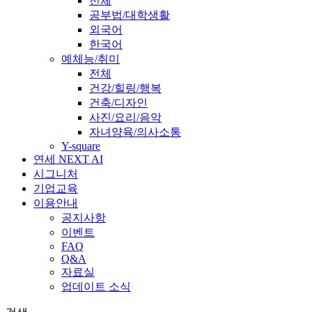
전체
공부법/대학생활
외국어
한국어
예체능/취미
전체
건강/힐링/행복
건축/디자인
사진/요리/음악
자녀양육/의사소통
Y-square
연세 NEXT AI
시그니처
기업교육
이용안내
공지사항
이벤트
FAQ
Q&A
자료실
업데이트 소식