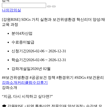
검색
나의강의실
[강원RISE] SDGs 가치 실현과 보건위생환경 혁신리더 양성/재
교육 과정
분야
4차산업
수료증
미발급
신청기간
2026-02-06 ~ 2026-12-31
학습기간
2026-02-06 ~ 2026-12-31
강좌개설일
2026년 02월
##보건위생환경 #공공보건 정책 #환경위기 #SDGs #보건윤리
강좌소개
커리큘럼
수강후기
강좌소개
“지금, 다시 시작하고 싶다면?”
🎓 강원RISE <지역 특화산업 전문인재 양성과정> 수강생 모