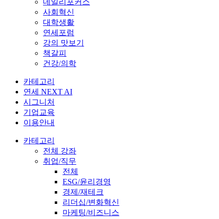
데일리포커스
사회혁신
대학생활
연세포럼
강의 맛보기
책갈피
건강/의학
카테고리
연세 NEXT AI
시그니처
기업교육
이용안내
카테고리
전체 강좌
취업/직무
전체
ESG/윤리경영
경제/재테크
리더십/변화혁신
마케팅/비즈니스