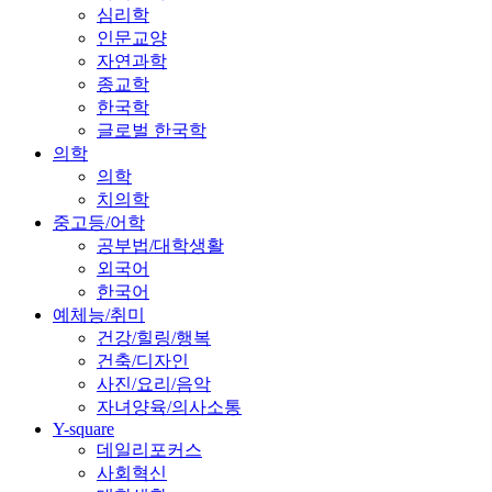
심리학
인문교양
자연과학
종교학
한국학
글로벌 한국학
의학
의학
치의학
중고등/어학
공부법/대학생활
외국어
한국어
예체능/취미
건강/힐링/행복
건축/디자인
사진/요리/음악
자녀양육/의사소통
Y-square
데일리포커스
사회혁신