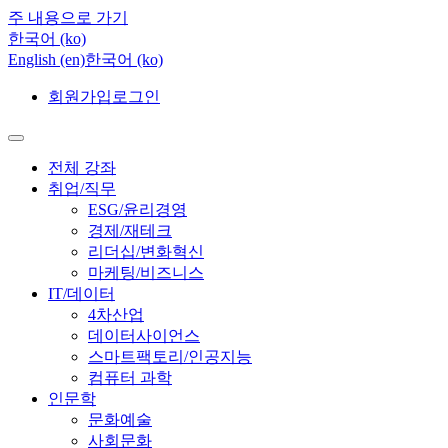
주 내용으로 가기
한국어 ‎(ko)‎
English ‎(en)‎
한국어 ‎(ko)‎
회원가입
로그인
전체 강좌
취업/직무
ESG/윤리경영
경제/재테크
리더십/변화혁신
마케팅/비즈니스
IT/데이터
4차산업
데이터사이언스
스마트팩토리/인공지능
컴퓨터 과학
인문학
문화예술
사회문화