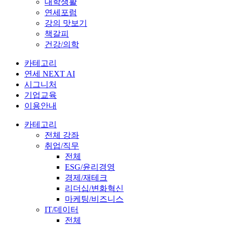
대학생활
연세포럼
강의 맛보기
책갈피
건강/의학
카테고리
연세 NEXT AI
시그니처
기업교육
이용안내
카테고리
전체 강좌
취업/직무
전체
ESG/윤리경영
경제/재테크
리더십/변화혁신
마케팅/비즈니스
IT/데이터
전체