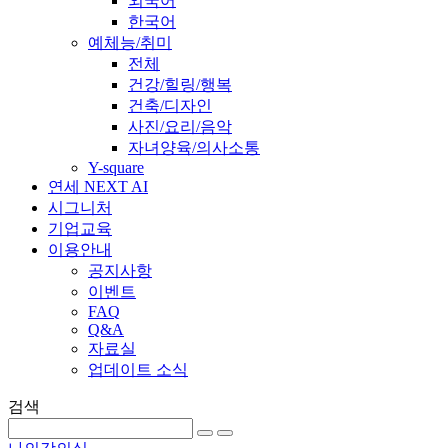
외국어
한국어
예체능/취미
전체
건강/힐링/행복
건축/디자인
사진/요리/음악
자녀양육/의사소통
Y-square
연세 NEXT AI
시그니처
기업교육
이용안내
공지사항
이벤트
FAQ
Q&A
자료실
업데이트 소식
검색