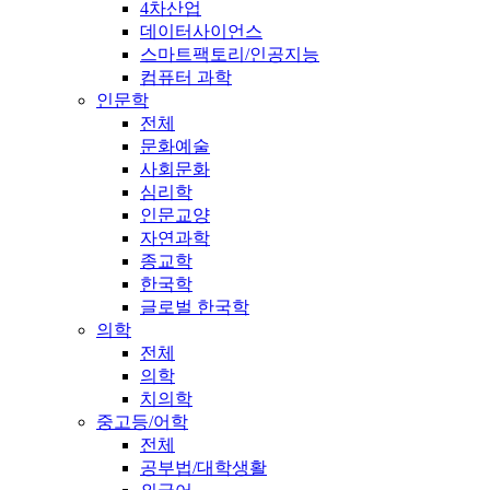
4차산업
데이터사이언스
스마트팩토리/인공지능
컴퓨터 과학
인문학
전체
문화예술
사회문화
심리학
인문교양
자연과학
종교학
한국학
글로벌 한국학
의학
전체
의학
치의학
중고등/어학
전체
공부법/대학생활