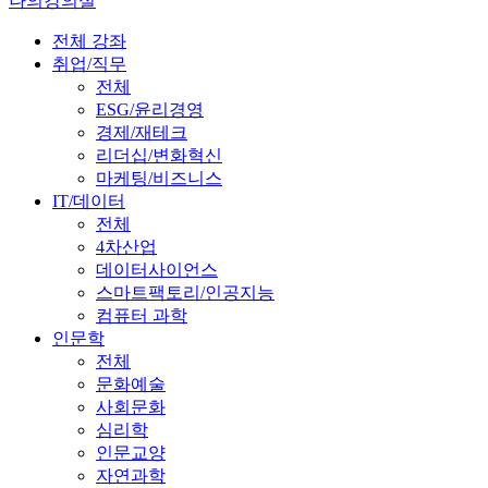
나의강의실
전체 강좌
취업/직무
전체
ESG/윤리경영
경제/재테크
리더십/변화혁신
마케팅/비즈니스
IT/데이터
전체
4차산업
데이터사이언스
스마트팩토리/인공지능
컴퓨터 과학
인문학
전체
문화예술
사회문화
심리학
인문교양
자연과학