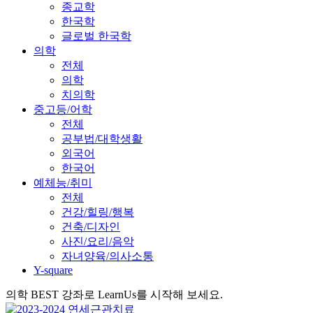
종교학
한국학
글로벌 한국학
의학
전체
의학
치의학
중고등/어학
전체
공부법/대학생활
외국어
한국어
예체능/취미
전체
건강/힐링/행복
건축/디자인
사진/요리/음악
자녀양육/의사소통
Y-square
의학 BEST 강좌로 LearnUs를 시작해 보세요.