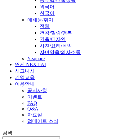
공부법/대학생활
외국어
한국어
예체능/취미
전체
건강/힐링/행복
건축/디자인
사진/요리/음악
자녀양육/의사소통
Y-square
연세 NEXT AI
시그니처
기업교육
이용안내
공지사항
이벤트
FAQ
Q&A
자료실
업데이트 소식
검색