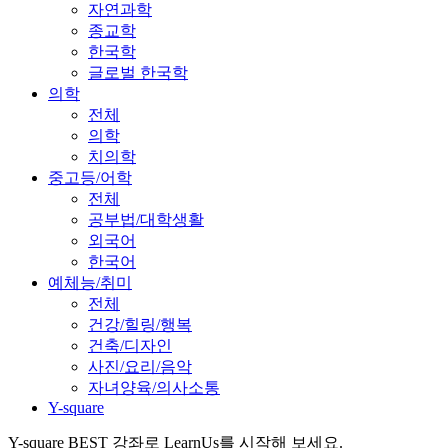
자연과학
종교학
한국학
글로벌 한국학
의학
전체
의학
치의학
중고등/어학
전체
공부법/대학생활
외국어
한국어
예체능/취미
전체
건강/힐링/행복
건축/디자인
사진/요리/음악
자녀양육/의사소통
Y-square
Y-square BEST 강좌로 LearnUs를 시작해 보세요.