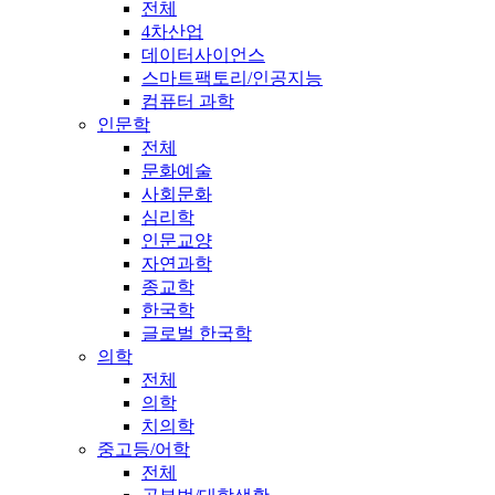
전체
4차산업
데이터사이언스
스마트팩토리/인공지능
컴퓨터 과학
인문학
전체
문화예술
사회문화
심리학
인문교양
자연과학
종교학
한국학
글로벌 한국학
의학
전체
의학
치의학
중고등/어학
전체