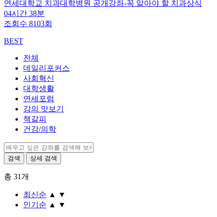
연세대학교 치과대학병원 공개강좌-꼭 알아야 할 치과상식
04시간 38분
조회수 8103회
BEST
전체
데일리포커스
사회혁신
대학생활
연세포럼
강의 맛보기
책갈피
건강/의학
총
31
개
최신순
▲
▼
인기순
▲
▼