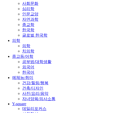
사회문화
심리학
인문교양
자연과학
종교학
한국학
글로벌 한국학
의학
의학
치의학
중고등/어학
공부법/대학생활
외국어
한국어
예체능/취미
건강/힐링/행복
건축/디자인
사진/요리/음악
자녀양육/의사소통
Y-square
데일리포커스