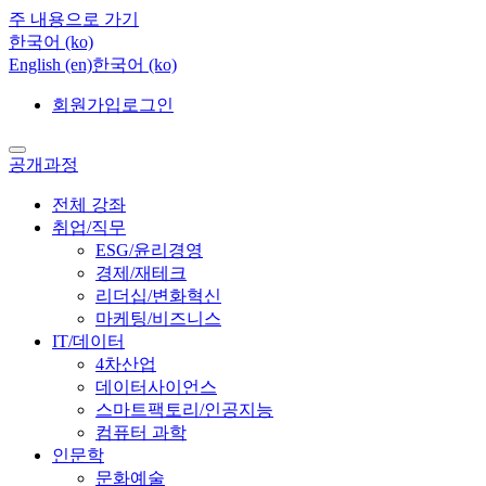
주 내용으로 가기
한국어 ‎(ko)‎
English ‎(en)‎
한국어 ‎(ko)‎
회원가입
로그인
공개과정
전체 강좌
취업/직무
ESG/윤리경영
경제/재테크
리더십/변화혁신
마케팅/비즈니스
IT/데이터
4차산업
데이터사이언스
스마트팩토리/인공지능
컴퓨터 과학
인문학
문화예술