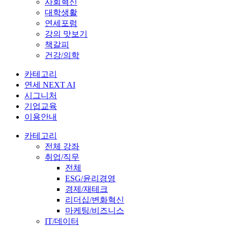
사회혁신
대학생활
연세포럼
강의 맛보기
책갈피
건강/의학
카테고리
연세 NEXT AI
시그니처
기업교육
이용안내
카테고리
전체 강좌
취업/직무
전체
ESG/윤리경영
경제/재테크
리더십/변화혁신
마케팅/비즈니스
IT/데이터