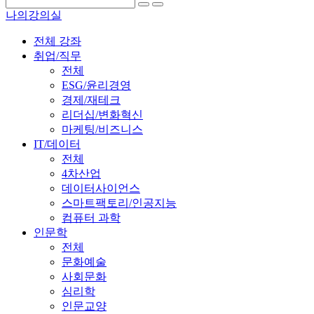
나의강의실
전체 강좌
취업/직무
전체
ESG/윤리경영
경제/재테크
리더십/변화혁신
마케팅/비즈니스
IT/데이터
전체
4차산업
데이터사이언스
스마트팩토리/인공지능
컴퓨터 과학
인문학
전체
문화예술
사회문화
심리학
인문교양