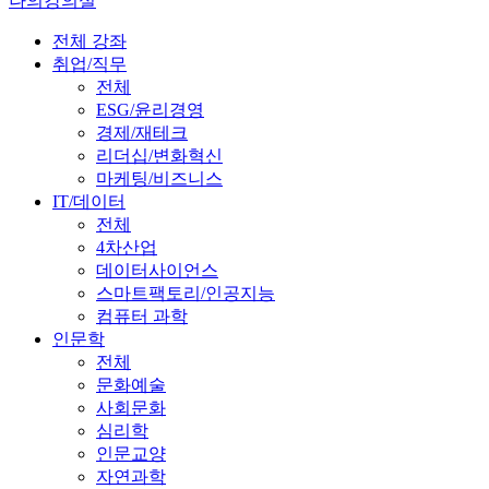
나의강의실
전체 강좌
취업/직무
전체
ESG/윤리경영
경제/재테크
리더십/변화혁신
마케팅/비즈니스
IT/데이터
전체
4차산업
데이터사이언스
스마트팩토리/인공지능
컴퓨터 과학
인문학
전체
문화예술
사회문화
심리학
인문교양
자연과학