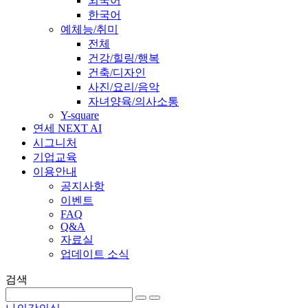
외국어
한국어
예체능/취미
전체
건강/힐링/행복
건축/디자인
사진/요리/음악
자녀양육/의사소통
Y-square
연세 NEXT AI
시그니처
기업교육
이용안내
공지사항
이벤트
FAQ
Q&A
자료실
업데이트 소식
검색