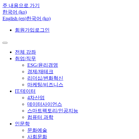
주 내용으로 가기
한국어 ‎(ko)‎
English ‎(en)‎
한국어 ‎(ko)‎
회원가입
로그인
전체 강좌
취업/직무
ESG/윤리경영
경제/재테크
리더십/변화혁신
마케팅/비즈니스
IT/데이터
4차산업
데이터사이언스
스마트팩토리/인공지능
컴퓨터 과학
인문학
문화예술
사회문화