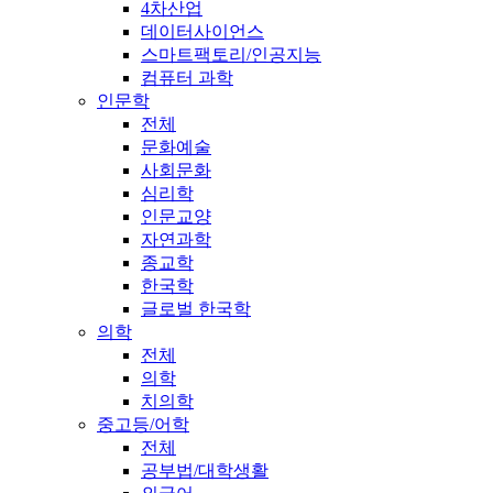
4차산업
데이터사이언스
스마트팩토리/인공지능
컴퓨터 과학
인문학
전체
문화예술
사회문화
심리학
인문교양
자연과학
종교학
한국학
글로벌 한국학
의학
전체
의학
치의학
중고등/어학
전체
공부법/대학생활