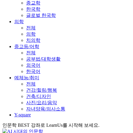
종교학
한국학
글로벌 한국학
의학
전체
의학
치의학
중고등/어학
전체
공부법/대학생활
외국어
한국어
예체능/취미
전체
건강/힐링/행복
건축/디자인
사진/요리/음악
자녀양육/의사소통
Y-square
인문학 BEST 강좌로 LearnUs를 시작해 보세요.