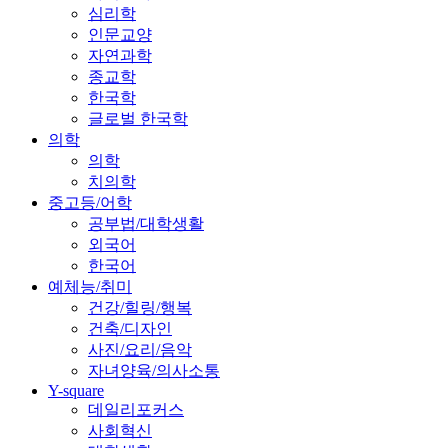
심리학
인문교양
자연과학
종교학
한국학
글로벌 한국학
의학
의학
치의학
중고등/어학
공부법/대학생활
외국어
한국어
예체능/취미
건강/힐링/행복
건축/디자인
사진/요리/음악
자녀양육/의사소통
Y-square
데일리포커스
사회혁신