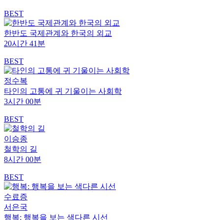
BEST
한반도 국제관계와 한국의 외교
20시간 41분
BEST
정수복
타인의 고통에 귀 기울이는 사회학
3시간 00분
BEST
이승종
철학의 길
8시간 00분
BEST
수료증
서은국
행복: 행복을 보는 색다른 시선