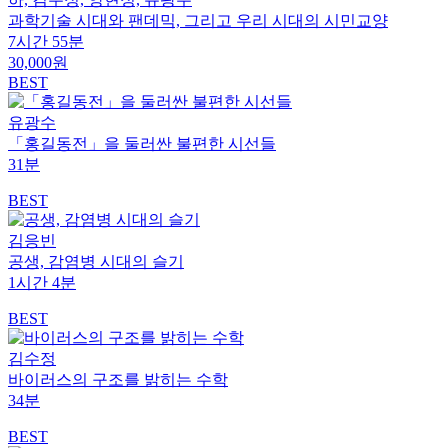
과학기술 시대와 팬데믹, 그리고 우리 시대의 시민교양
7시간 55분
30,000원
BEST
유광수
「홍길동전」을 둘러싼 불편한 시선들
31분
BEST
김응빈
공생, 감염병 시대의 슬기
1시간 4분
BEST
김수정
바이러스의 구조를 밝히는 수학
34분
BEST