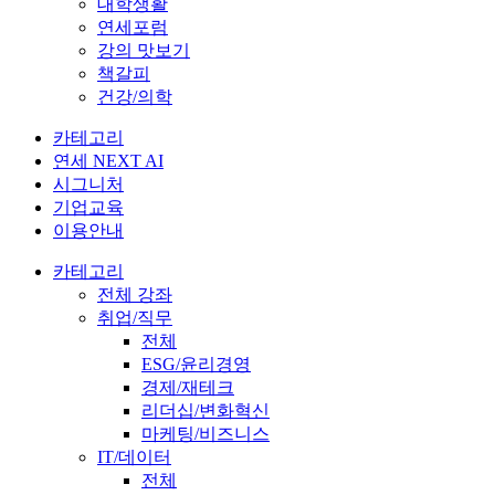
대학생활
연세포럼
강의 맛보기
책갈피
건강/의학
카테고리
연세 NEXT AI
시그니처
기업교육
이용안내
카테고리
전체 강좌
취업/직무
전체
ESG/윤리경영
경제/재테크
리더십/변화혁신
마케팅/비즈니스
IT/데이터
전체