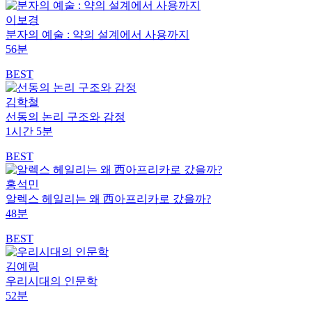
이보경
분자의 예술 : 약의 설계에서 사용까지
56분
BEST
김학철
선동의 논리 구조와 감정
1시간 5분
BEST
홍석민
알렉스 헤일리는 왜 西아프리카로 갔을까?
48분
BEST
김예림
우리시대의 인문학
52분