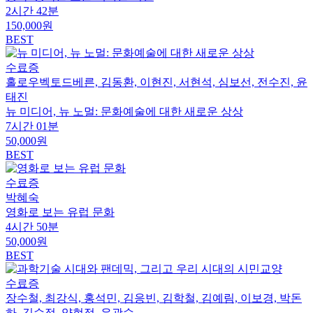
2시간 42분
150,000원
BEST
수료증
홀로우벡토드베른, 김동환, 이현진, 서현석, 심보선, 전수진, 윤
태진
뉴 미디어, 뉴 노멀: 문화예술에 대한 새로운 상상
7시간 01분
50,000원
BEST
수료증
박혜숙
영화로 보는 유럽 문화
4시간 50분
50,000원
BEST
수료증
장수철, 최강식, 홍석민, 김응빈, 김학철, 김예림, 이보경, 박돈
하, 김수정, 양현정, 유광수