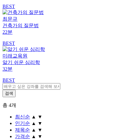
BEST
최문규
건축가의 질문법
22분
BEST
미래교육원
알기 쉬운 심리학
32분
BEST
총
4
개
최신순
▲
▼
인기순
▲
▼
제목순
▲
▼
가격순
▲
▼