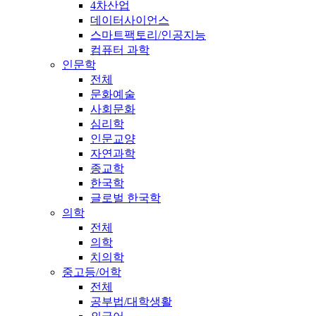
4차산업
데이터사이언스
스마트팩토리/인공지능
컴퓨터 과학
인문학
전체
문화예술
사회문화
심리학
인문교양
자연과학
종교학
한국학
글로벌 한국학
의학
전체
의학
치의학
중고등/어학
전체
공부법/대학생활