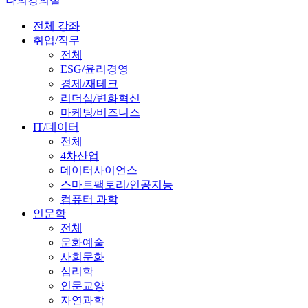
나의강의실
전체 강좌
취업/직무
전체
ESG/윤리경영
경제/재테크
리더십/변화혁신
마케팅/비즈니스
IT/데이터
전체
4차산업
데이터사이언스
스마트팩토리/인공지능
컴퓨터 과학
인문학
전체
문화예술
사회문화
심리학
인문교양
자연과학