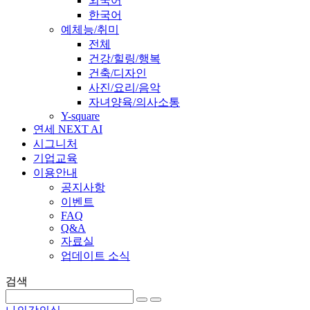
외국어
한국어
예체능/취미
전체
건강/힐링/행복
건축/디자인
사진/요리/음악
자녀양육/의사소통
Y-square
연세 NEXT AI
시그니처
기업교육
이용안내
공지사항
이벤트
FAQ
Q&A
자료실
업데이트 소식
검색