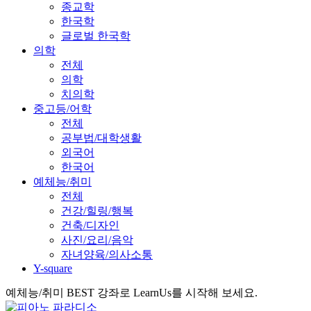
종교학
한국학
글로벌 한국학
의학
전체
의학
치의학
중고등/어학
전체
공부법/대학생활
외국어
한국어
예체능/취미
전체
건강/힐링/행복
건축/디자인
사진/요리/음악
자녀양육/의사소통
Y-square
예체능/취미 BEST 강좌로 LearnUs를 시작해 보세요.