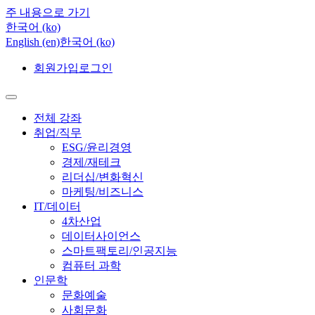
주 내용으로 가기
한국어 ‎(ko)‎
English ‎(en)‎
한국어 ‎(ko)‎
회원가입
로그인
전체 강좌
취업/직무
ESG/윤리경영
경제/재테크
리더십/변화혁신
마케팅/비즈니스
IT/데이터
4차산업
데이터사이언스
스마트팩토리/인공지능
컴퓨터 과학
인문학
문화예술
사회문화