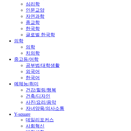
심리학
인문교양
자연과학
종교학
한국학
글로벌 한국학
의학
의학
치의학
중고등/어학
공부법/대학생활
외국어
한국어
예체능/취미
건강/힐링/행복
건축/디자인
사진/요리/음악
자녀양육/의사소통
Y-square
데일리포커스
사회혁신