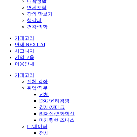
대학생활
연세포럼
강의 맛보기
책갈피
건강/의학
카테고리
연세 NEXT AI
시그니처
기업교육
이용안내
카테고리
전체 강좌
취업/직무
전체
ESG/윤리경영
경제/재테크
리더십/변화혁신
마케팅/비즈니스
IT/데이터
전체