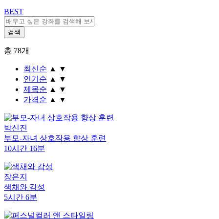
BEST
총
78
개
최신순
▲
▼
인기순
▲
▼
제목순
▲
▼
가격순
▲
▼
박신진
부모-자녀 상호작용 향상 훈련
10시간 16분
장은지
색채와 감성
5시간 6분