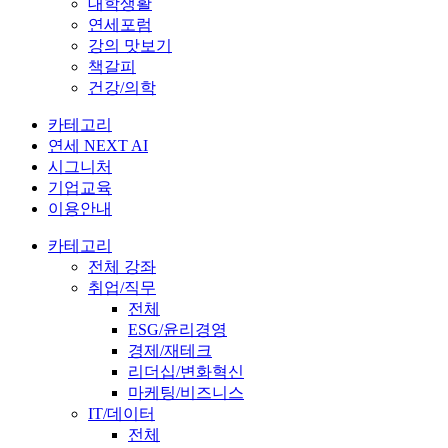
대학생활
연세포럼
강의 맛보기
책갈피
건강/의학
카테고리
연세 NEXT AI
시그니처
기업교육
이용안내
카테고리
전체 강좌
취업/직무
전체
ESG/윤리경영
경제/재테크
리더십/변화혁신
마케팅/비즈니스
IT/데이터
전체