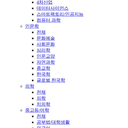
4차산업
데이터사이언스
스마트팩토리/인공지능
컴퓨터 과학
인문학
전체
문화예술
사회문화
심리학
인문교양
자연과학
종교학
한국학
글로벌 한국학
의학
전체
의학
치의학
중고등/어학
전체
공부법/대학생활