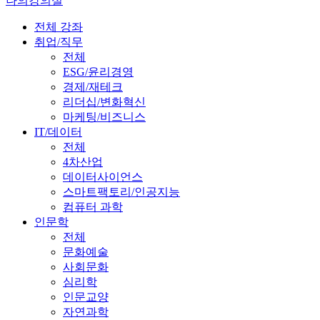
나의강의실
전체 강좌
취업/직무
전체
ESG/윤리경영
경제/재테크
리더십/변화혁신
마케팅/비즈니스
IT/데이터
전체
4차산업
데이터사이언스
스마트팩토리/인공지능
컴퓨터 과학
인문학
전체
문화예술
사회문화
심리학
인문교양
자연과학