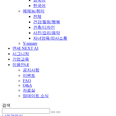
외국어
한국어
예체능/취미
전체
건강/힐링/행복
건축/디자인
사진/요리/음악
자녀양육/의사소통
Y-square
연세 NEXT AI
시그니처
기업교육
이용안내
공지사항
이벤트
FAQ
Q&A
자료실
업데이트 소식
검색