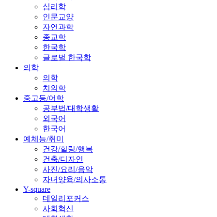
심리학
인문교양
자연과학
종교학
한국학
글로벌 한국학
의학
의학
치의학
중고등/어학
공부법/대학생활
외국어
한국어
예체능/취미
건강/힐링/행복
건축/디자인
사진/요리/음악
자녀양육/의사소통
Y-square
데일리포커스
사회혁신