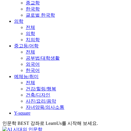
종교학
한국학
글로벌 한국학
의학
전체
의학
치의학
중고등/어학
전체
공부법/대학생활
외국어
한국어
예체능/취미
전체
건강/힐링/행복
건축/디자인
사진/요리/음악
자녀양육/의사소통
Y-square
인문학 BEST 강좌로 LearnUs를 시작해 보세요.