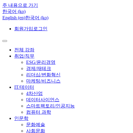
주 내용으로 가기
한국어 ‎(ko)‎
English ‎(en)‎
한국어 ‎(ko)‎
회원가입
로그인
전체 강좌
취업/직무
ESG/윤리경영
경제/재테크
리더십/변화혁신
마케팅/비즈니스
IT/데이터
4차산업
데이터사이언스
스마트팩토리/인공지능
컴퓨터 과학
인문학
문화예술
사회문화