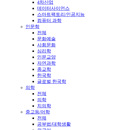
4차산업
데이터사이언스
스마트팩토리/인공지능
컴퓨터 과학
인문학
전체
문화예술
사회문화
심리학
인문교양
자연과학
종교학
한국학
글로벌 한국학
의학
전체
의학
치의학
중고등/어학
전체
공부법/대학생활