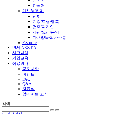
외국어
한국어
예체능/취미
전체
건강/힐링/행복
건축/디자인
사진/요리/음악
자녀양육/의사소통
Y-square
연세 NEXT AI
시그니처
기업교육
이용안내
공지사항
이벤트
FAQ
Q&A
자료실
업데이트 소식
검색