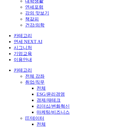
대학생활
연세포럼
강의 맛보기
책갈피
건강/의학
카테고리
연세 NEXT AI
시그니처
기업교육
이용안내
카테고리
전체 강좌
취업/직무
전체
ESG/윤리경영
경제/재테크
리더십/변화혁신
마케팅/비즈니스
IT/데이터
전체