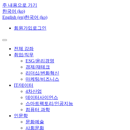
주 내용으로 가기
한국어 ‎(ko)‎
English ‎(en)‎
한국어 ‎(ko)‎
회원가입
로그인
전체 강좌
취업/직무
ESG/윤리경영
경제/재테크
리더십/변화혁신
마케팅/비즈니스
IT/데이터
4차산업
데이터사이언스
스마트팩토리/인공지능
컴퓨터 과학
인문학
문화예술
사회문화