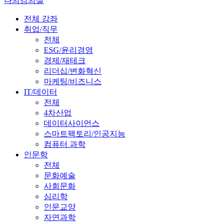
나의강의실
전체 강좌
취업/직무
전체
ESG/윤리경영
경제/재테크
리더십/변화혁신
마케팅/비즈니스
IT/데이터
전체
4차산업
데이터사이언스
스마트팩토리/인공지능
컴퓨터 과학
인문학
전체
문화예술
사회문화
심리학
인문교양
자연과학