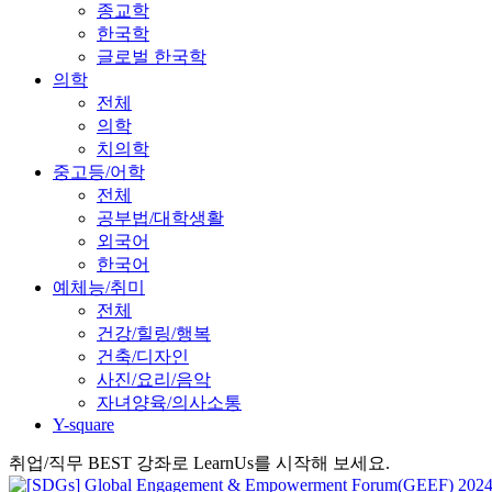
종교학
한국학
글로벌 한국학
의학
전체
의학
치의학
중고등/어학
전체
공부법/대학생활
외국어
한국어
예체능/취미
전체
건강/힐링/행복
건축/디자인
사진/요리/음악
자녀양육/의사소통
Y-square
취업/직무 BEST 강좌로 LearnUs를 시작해 보세요.