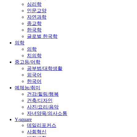
심리학
인문교양
자연과학
종교학
한국학
글로벌 한국학
의학
의학
치의학
중고등/어학
공부법/대학생활
외국어
한국어
예체능/취미
건강/힐링/행복
건축/디자인
사진/요리/음악
자녀양육/의사소통
Y-square
데일리포커스
사회혁신