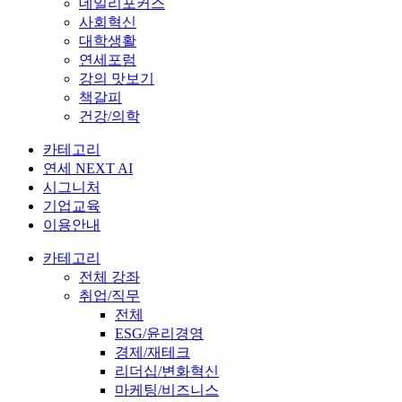
데일리포커스
사회혁신
대학생활
연세포럼
강의 맛보기
책갈피
건강/의학
카테고리
연세 NEXT AI
시그니처
기업교육
이용안내
카테고리
전체 강좌
취업/직무
전체
ESG/윤리경영
경제/재테크
리더십/변화혁신
마케팅/비즈니스