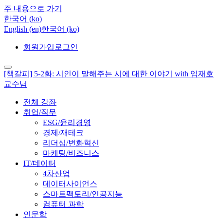
주 내용으로 가기
한국어 ‎(ko)‎
English ‎(en)‎
한국어 ‎(ko)‎
회원가입
로그인
[책갈피] 5-2화: 시인이 말해주는 시에 대한 이야기 with 임재호
교수님
전체 강좌
취업/직무
ESG/윤리경영
경제/재테크
리더십/변화혁신
마케팅/비즈니스
IT/데이터
4차산업
데이터사이언스
스마트팩토리/인공지능
컴퓨터 과학
인문학