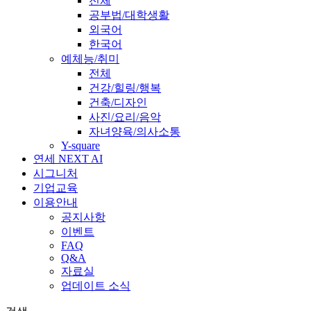
전체
공부법/대학생활
외국어
한국어
예체능/취미
전체
건강/힐링/행복
건축/디자인
사진/요리/음악
자녀양육/의사소통
Y-square
연세 NEXT AI
시그니처
기업교육
이용안내
공지사항
이벤트
FAQ
Q&A
자료실
업데이트 소식