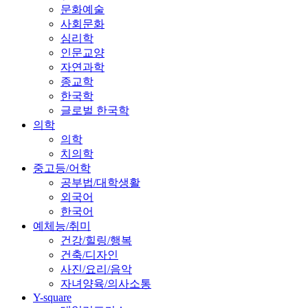
문화예술
사회문화
심리학
인문교양
자연과학
종교학
한국학
글로벌 한국학
의학
의학
치의학
중고등/어학
공부법/대학생활
외국어
한국어
예체능/취미
건강/힐링/행복
건축/디자인
사진/요리/음악
자녀양육/의사소통
Y-square