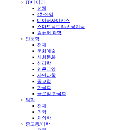
IT/데이터
전체
4차산업
데이터사이언스
스마트팩토리/인공지능
컴퓨터 과학
인문학
전체
문화예술
사회문화
심리학
인문교양
자연과학
종교학
한국학
글로벌 한국학
의학
전체
의학
치의학
중고등/어학