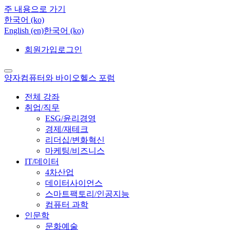
주 내용으로 가기
한국어 ‎(ko)‎
English ‎(en)‎
한국어 ‎(ko)‎
회원가입
로그인
양자컴퓨터와 바이오헬스 포럼
전체 강좌
취업/직무
ESG/윤리경영
경제/재테크
리더십/변화혁신
마케팅/비즈니스
IT/데이터
4차산업
데이터사이언스
스마트팩토리/인공지능
컴퓨터 과학
인문학
문화예술