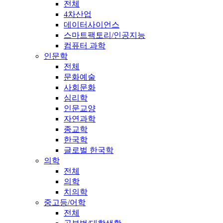
전체
4차산업
데이터사이언스
스마트팩토리/인공지능
컴퓨터 과학
인문학
전체
문화예술
사회문화
심리학
인문교양
자연과학
종교학
한국학
글로벌 한국학
의학
전체
의학
치의학
중고등/어학
전체