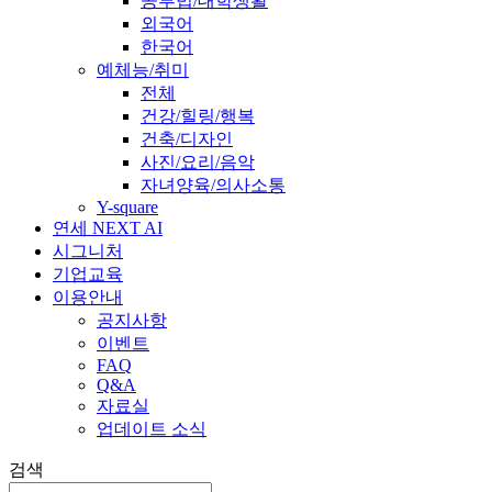
공부법/대학생활
외국어
한국어
예체능/취미
전체
건강/힐링/행복
건축/디자인
사진/요리/음악
자녀양육/의사소통
Y-square
연세 NEXT AI
시그니처
기업교육
이용안내
공지사항
이벤트
FAQ
Q&A
자료실
업데이트 소식
검색