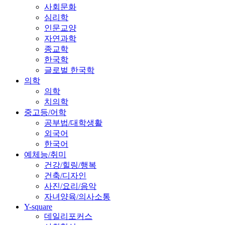
사회문화
심리학
인문교양
자연과학
종교학
한국학
글로벌 한국학
의학
의학
치의학
중고등/어학
공부법/대학생활
외국어
한국어
예체능/취미
건강/힐링/행복
건축/디자인
사진/요리/음악
자녀양육/의사소통
Y-square
데일리포커스