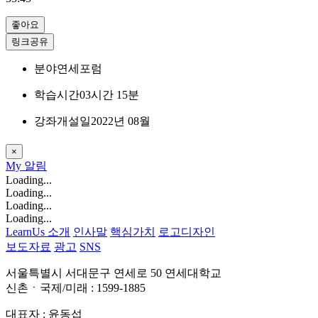
좋아요
링크공유
분야
연세포럼
학습시간
03시간 15분
강좌개설일
2022년 08월
×
My
알림
Loading...
Loading...
Loading...
Loading...
LearnUs 소개
인사말
핵심가치
로고디자인
보도자료
광고
SNS
서울특별시 서대문구 연세로 50 연세대학교
신촌ㆍ국제/미래 : 1599-1885
대표자 : 윤동섭