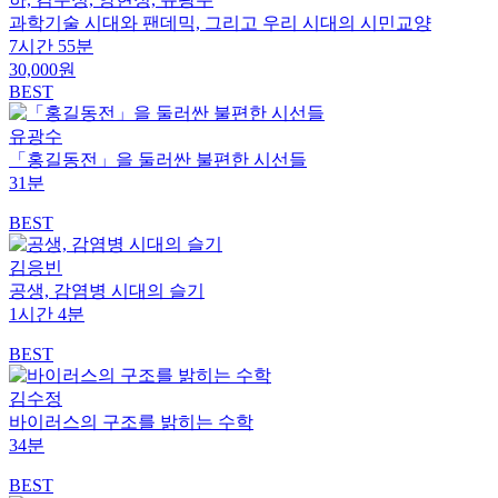
과학기술 시대와 팬데믹, 그리고 우리 시대의 시민교양
7시간 55분
30,000원
BEST
유광수
「홍길동전」을 둘러싼 불편한 시선들
31분
BEST
김응빈
공생, 감염병 시대의 슬기
1시간 4분
BEST
김수정
바이러스의 구조를 밝히는 수학
34분
BEST