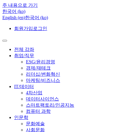
주 내용으로 가기
한국어 ‎(ko)‎
English ‎(en)‎
한국어 ‎(ko)‎
회원가입
로그인
전체 강좌
취업/직무
ESG/윤리경영
경제/재테크
리더십/변화혁신
마케팅/비즈니스
IT/데이터
4차산업
데이터사이언스
스마트팩토리/인공지능
컴퓨터 과학
인문학
문화예술
사회문화