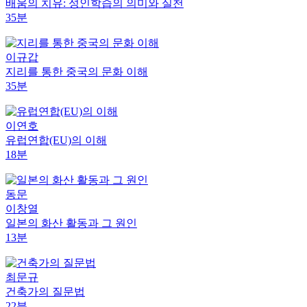
배움의 치유: 성인학습의 의미와 실천
35분
이규갑
지리를 통한 중국의 문화 이해
35분
이연호
유럽연합(EU)의 이해
18분
동문
이창열
일본의 화산 활동과 그 원인
13분
최문규
건축가의 질문법
22분