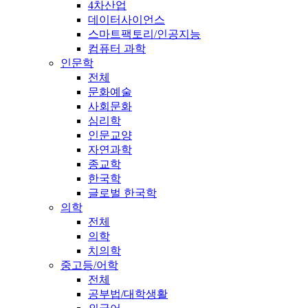
4차산업
데이터사이언스
스마트팩토리/인공지능
컴퓨터 과학
인문학
전체
문화예술
사회문화
심리학
인문교양
자연과학
종교학
한국학
글로벌 한국학
의학
전체
의학
치의학
중고등/어학
전체
공부법/대학생활