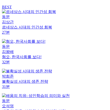
BEST
동문
김상근
르네상스 시대의 인간성 회복
27분
동문
김왕배
혐오, 한국사회를 보다!
32분
박희준
불확실성 시대의 생존 전략
31분
동문
오석영