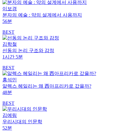
이보경
분자의 예술 : 약의 설계에서 사용까지
56분
BEST
김학철
선동의 논리 구조와 감정
1시간 5분
BEST
홍석민
알렉스 헤일리는 왜 西아프리카로 갔을까?
48분
BEST
김예림
우리시대의 인문학
52분