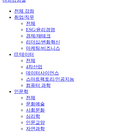
나의강의실
전체 강좌
취업/직무
전체
ESG/윤리경영
경제/재테크
리더십/변화혁신
마케팅/비즈니스
IT/데이터
전체
4차산업
데이터사이언스
스마트팩토리/인공지능
컴퓨터 과학
인문학
전체
문화예술
사회문화
심리학
인문교양
자연과학