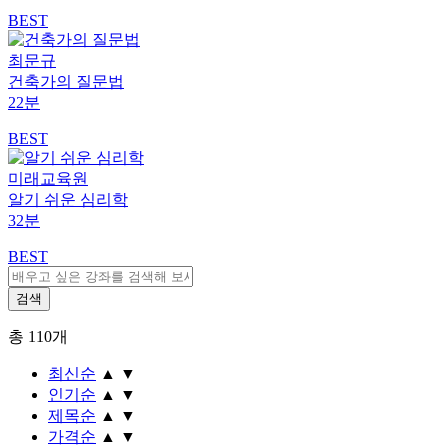
BEST
최문규
건축가의 질문법
22분
BEST
미래교육원
알기 쉬운 심리학
32분
BEST
총
110
개
최신순
▲
▼
인기순
▲
▼
제목순
▲
▼
가격순
▲
▼