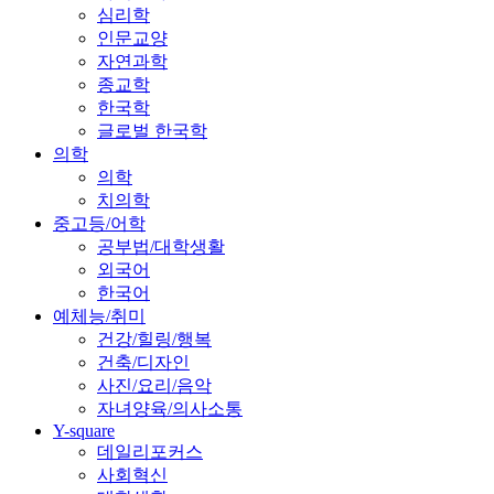
심리학
인문교양
자연과학
종교학
한국학
글로벌 한국학
의학
의학
치의학
중고등/어학
공부법/대학생활
외국어
한국어
예체능/취미
건강/힐링/행복
건축/디자인
사진/요리/음악
자녀양육/의사소통
Y-square
데일리포커스
사회혁신