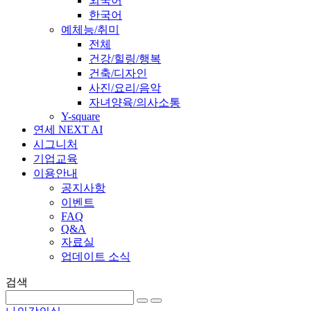
외국어
한국어
예체능/취미
전체
건강/힐링/행복
건축/디자인
사진/요리/음악
자녀양육/의사소통
Y-square
연세 NEXT AI
시그니처
기업교육
이용안내
공지사항
이벤트
FAQ
Q&A
자료실
업데이트 소식
검색