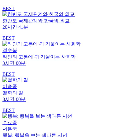
BEST
한반도 국제관계와 한국의 외교
20시간 41분
BEST
정수복
타인의 고통에 귀 기울이는 사회학
3시간 00분
BEST
이승종
철학의 길
8시간 00분
BEST
수료증
서은국
행복: 행복을 보는 색다른 시선