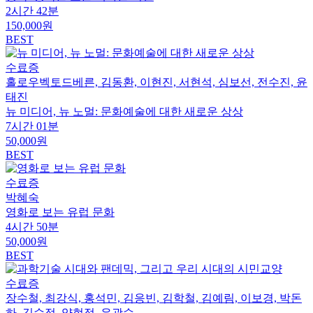
2시간 42분
150,000원
BEST
수료증
홀로우벡토드베른, 김동환, 이현진, 서현석, 심보선, 전수진, 윤
태진
뉴 미디어, 뉴 노멀: 문화예술에 대한 새로운 상상
7시간 01분
50,000원
BEST
수료증
박혜숙
영화로 보는 유럽 문화
4시간 50분
50,000원
BEST
수료증
장수철, 최강식, 홍석민, 김응빈, 김학철, 김예림, 이보경, 박돈
하, 김수정, 양현정, 유광수