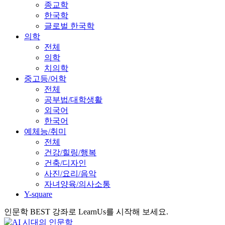
종교학
한국학
글로벌 한국학
의학
전체
의학
치의학
중고등/어학
전체
공부법/대학생활
외국어
한국어
예체능/취미
전체
건강/힐링/행복
건축/디자인
사진/요리/음악
자녀양육/의사소통
Y-square
인문학 BEST 강좌로 LearnUs를 시작해 보세요.