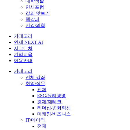
대학생활
연세포럼
강의 맛보기
책갈피
건강/의학
카테고리
연세 NEXT AI
시그니처
기업교육
이용안내
카테고리
전체 강좌
취업/직무
전체
ESG/윤리경영
경제/재테크
리더십/변화혁신
마케팅/비즈니스
IT/데이터
전체