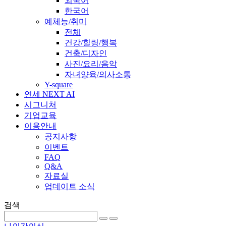
외국어
한국어
예체능/취미
전체
건강/힐링/행복
건축/디자인
사진/요리/음악
자녀양육/의사소통
Y-square
연세 NEXT AI
시그니처
기업교육
이용안내
공지사항
이벤트
FAQ
Q&A
자료실
업데이트 소식
검색