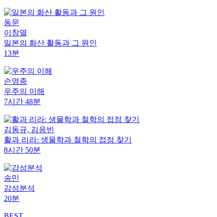
동문
이창열
일본의 화산 활동과 그 원인
13분
손영종
우주의 이해
7시간 48분
김동규, 김응빈
활과 리라: 생물학과 철학의 접점 찾기
8시간 50분
송민
감성분석
20분
BEST