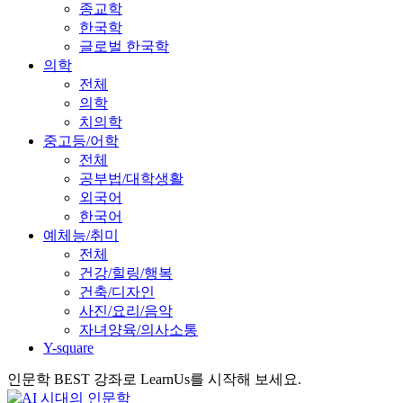
종교학
한국학
글로벌 한국학
의학
전체
의학
치의학
중고등/어학
전체
공부법/대학생활
외국어
한국어
예체능/취미
전체
건강/힐링/행복
건축/디자인
사진/요리/음악
자녀양육/의사소통
Y-square
인문학 BEST 강좌로 LearnUs를 시작해 보세요.