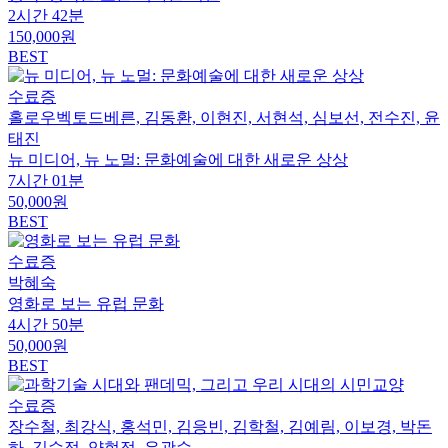
2시간 42분
150,000원
BEST
수료증
홀로우벡토드베른, 김동환, 이현진, 서현석, 심보선, 전수진, 윤
태진
뉴 미디어, 뉴 노멀: 문화예술에 대한 새로운 상상
7시간 01분
50,000원
BEST
수료증
박혜숙
영화로 보는 유럽 문화
4시간 50분
50,000원
BEST
수료증
장수철, 최강식, 홍석민, 김응빈, 김학철, 김예림, 이보경, 박돈
하, 김수정, 양현정, 유광수