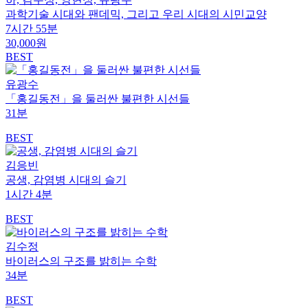
과학기술 시대와 팬데믹, 그리고 우리 시대의 시민교양
7시간 55분
30,000원
BEST
유광수
「홍길동전」을 둘러싼 불편한 시선들
31분
BEST
김응빈
공생, 감염병 시대의 슬기
1시간 4분
BEST
김수정
바이러스의 구조를 밝히는 수학
34분
BEST