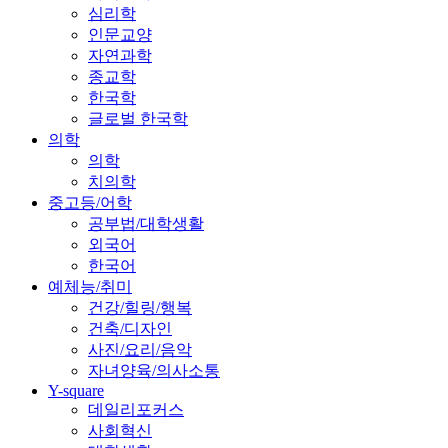
심리학
인문교양
자연과학
종교학
한국학
글로벌 한국학
의학
의학
치의학
중고등/어학
공부법/대학생활
외국어
한국어
예체능/취미
건강/힐링/행복
건축/디자인
사진/요리/음악
자녀양육/의사소통
Y-square
데일리포커스
사회혁신