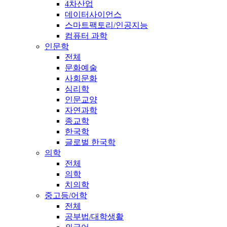
4차산업
데이터사이언스
스마트팩토리/인공지능
컴퓨터 과학
인문학
전체
문화예술
사회문화
심리학
인문교양
자연과학
종교학
한국학
글로벌 한국학
의학
전체
의학
치의학
중고등/어학
전체
공부법/대학생활