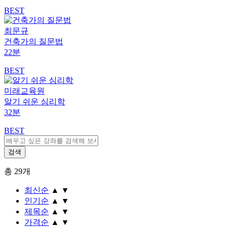
BEST
최문규
건축가의 질문법
22분
BEST
미래교육원
알기 쉬운 심리학
32분
BEST
총
29
개
최신순
▲
▼
인기순
▲
▼
제목순
▲
▼
가격순
▲
▼