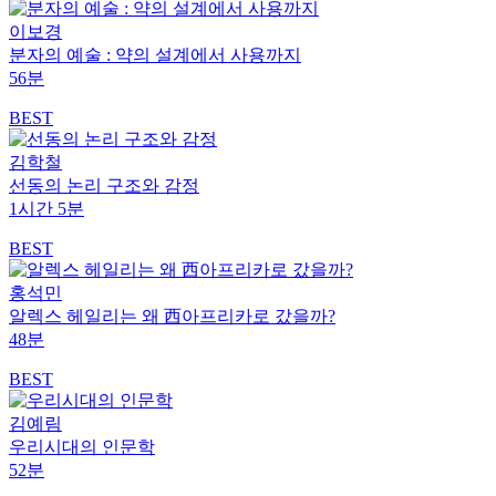
이보경
분자의 예술 : 약의 설계에서 사용까지
56분
BEST
김학철
선동의 논리 구조와 감정
1시간 5분
BEST
홍석민
알렉스 헤일리는 왜 西아프리카로 갔을까?
48분
BEST
김예림
우리시대의 인문학
52분