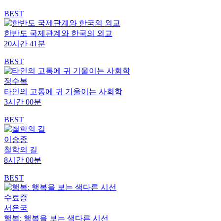
BEST
한반도 국제관계와 한국의 외교
20시간 41분
BEST
정수복
타인의 고통에 귀 기울이는 사회학
3시간 00분
BEST
이승종
철학의 길
8시간 00분
BEST
수료증
서은국
행복: 행복을 보는 색다른 시선