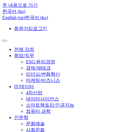
주 내용으로 가기
한국어 ‎(ko)‎
English ‎(en)‎
한국어 ‎(ko)‎
회원가입
로그인
전체 강좌
취업/직무
ESG/윤리경영
경제/재테크
리더십/변화혁신
마케팅/비즈니스
IT/데이터
4차산업
데이터사이언스
스마트팩토리/인공지능
컴퓨터 과학
인문학
문화예술
사회문화