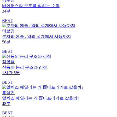
김수정
바이러스의 구조를 밝히는 수학
34분
BEST
이보경
분자의 예술 : 약의 설계에서 사용까지
56분
BEST
김학철
선동의 논리 구조와 감정
1시간 5분
BEST
홍석민
알렉스 헤일리는 왜 西아프리카로 갔을까?
48분
BEST