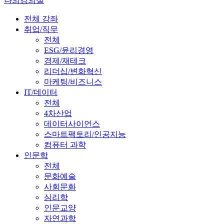
나의강의실
전체 강좌
취업/직무
전체
ESG/윤리경영
경제/재테크
리더십/변화혁신
마케팅/비즈니스
IT/데이터
전체
4차산업
데이터사이언스
스마트팩토리/인공지능
컴퓨터 과학
인문학
전체
문화예술
사회문화
심리학
인문교양
자연과학