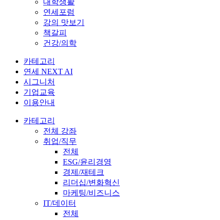
대학생활
연세포럼
강의 맛보기
책갈피
건강/의학
카테고리
연세 NEXT AI
시그니처
기업교육
이용안내
카테고리
전체 강좌
취업/직무
전체
ESG/윤리경영
경제/재테크
리더십/변화혁신
마케팅/비즈니스
IT/데이터
전체