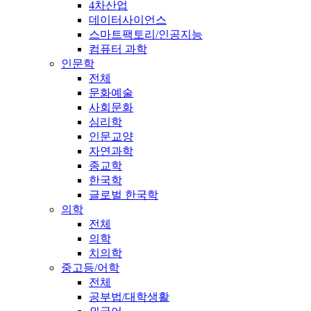
4차산업
데이터사이언스
스마트팩토리/인공지능
컴퓨터 과학
인문학
전체
문화예술
사회문화
심리학
인문교양
자연과학
종교학
한국학
글로벌 한국학
의학
전체
의학
치의학
중고등/어학
전체
공부법/대학생활