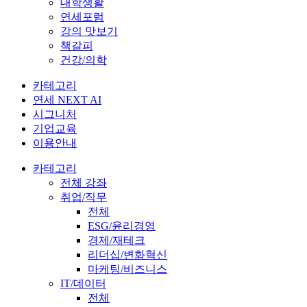
대학생활
연세포럼
강의 맛보기
책갈피
건강/의학
카테고리
연세 NEXT AI
시그니처
기업교육
이용안내
카테고리
전체 강좌
취업/직무
전체
ESG/윤리경영
경제/재테크
리더십/변화혁신
마케팅/비즈니스
IT/데이터
전체