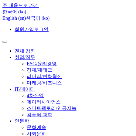
주 내용으로 가기
한국어 ‎(ko)‎
English ‎(en)‎
한국어 ‎(ko)‎
회원가입
로그인
전체 강좌
취업/직무
ESG/윤리경영
경제/재테크
리더십/변화혁신
마케팅/비즈니스
IT/데이터
4차산업
데이터사이언스
스마트팩토리/인공지능
컴퓨터 과학
인문학
문화예술
사회문화