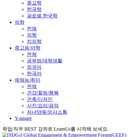
종교학
한국학
글로벌 한국학
의학
전체
의학
치의학
중고등/어학
전체
공부법/대학생활
외국어
한국어
예체능/취미
전체
건강/힐링/행복
건축/디자인
사진/요리/음악
자녀양육/의사소통
Y-square
취업/직무 BEST 강좌로 LearnUs를 시작해 보세요.