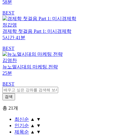
58분
BEST
정갑영
경제학 첫걸음 Part 1: 미시경제학
5시간 41분
BEST
김영찬
뉴노멀시대의 마케팅 전략
25분
BEST
총
21
개
최신순
▲
▼
인기순
▲
▼
제목순
▲
▼