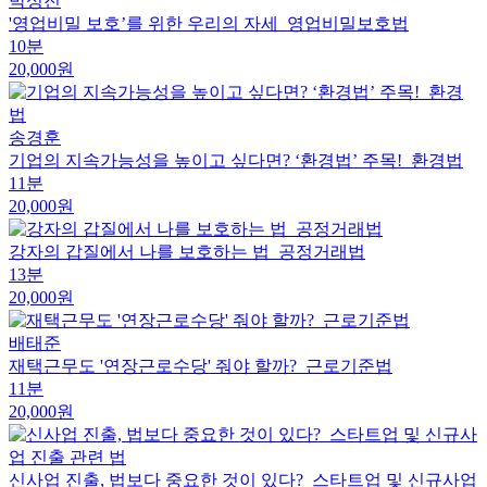
박성진
'영업비밀 보호’를 위한 우리의 자세_영업비밀보호법
10분
20,000원
송경훈
기업의 지속가능성을 높이고 싶다면? ‘환경법’ 주목!_환경법
11분
20,000원
강자의 갑질에서 나를 보호하는 법_공정거래법
13분
20,000원
배태준
재택근무도 '연장근로수당' 줘야 할까?_근로기준법
11분
20,000원
신사업 진출, 법보다 중요한 것이 있다?_스타트업 및 신규사업