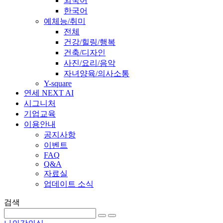
외국어
한국어
예체능/취미
전체
건강/힐링/행복
건축/디자인
사진/요리/음악
자녀양육/의사소통
Y-square
연세 NEXT AI
시그니처
기업교육
이용안내
공지사항
이벤트
FAQ
Q&A
자료실
업데이트 소식
검색