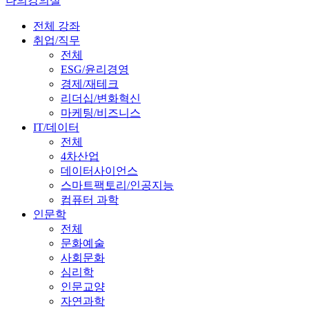
나의강의실
전체 강좌
취업/직무
전체
ESG/윤리경영
경제/재테크
리더십/변화혁신
마케팅/비즈니스
IT/데이터
전체
4차산업
데이터사이언스
스마트팩토리/인공지능
컴퓨터 과학
인문학
전체
문화예술
사회문화
심리학
인문교양
자연과학