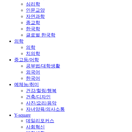
심리학
인문교양
자연과학
종교학
한국학
글로벌 한국학
의학
의학
치의학
중고등/어학
공부법/대학생활
외국어
한국어
예체능/취미
건강/힐링/행복
건축/디자인
사진/요리/음악
자녀양육/의사소통
Y-square
데일리포커스
사회혁신