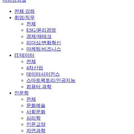
나의강의실
전체 강좌
취업/직무
전체
ESG/윤리경영
경제/재테크
리더십/변화혁신
마케팅/비즈니스
IT/데이터
전체
4차산업
데이터사이언스
스마트팩토리/인공지능
컴퓨터 과학
인문학
전체
문화예술
사회문화
심리학
인문교양
자연과학