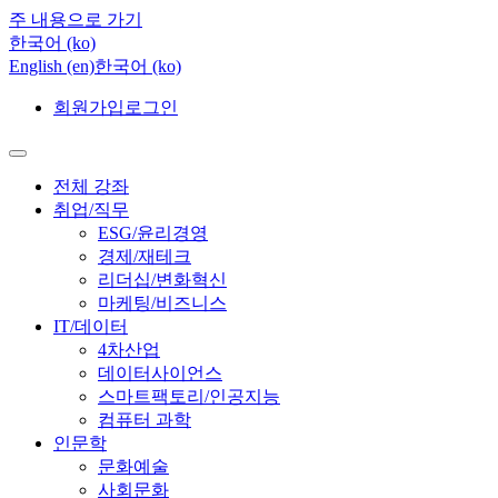
주 내용으로 가기
한국어 ‎(ko)‎
English ‎(en)‎
한국어 ‎(ko)‎
회원가입
로그인
전체 강좌
취업/직무
ESG/윤리경영
경제/재테크
리더십/변화혁신
마케팅/비즈니스
IT/데이터
4차산업
데이터사이언스
스마트팩토리/인공지능
컴퓨터 과학
인문학
문화예술
사회문화