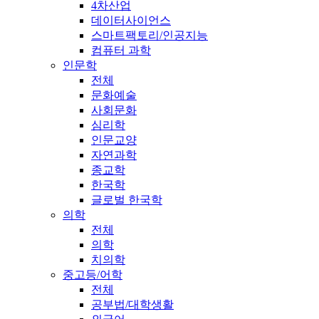
4차산업
데이터사이언스
스마트팩토리/인공지능
컴퓨터 과학
인문학
전체
문화예술
사회문화
심리학
인문교양
자연과학
종교학
한국학
글로벌 한국학
의학
전체
의학
치의학
중고등/어학
전체
공부법/대학생활