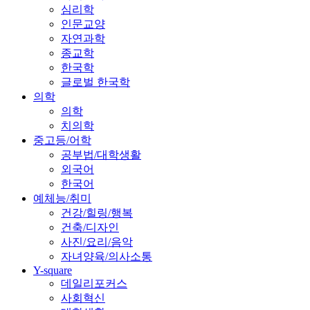
심리학
인문교양
자연과학
종교학
한국학
글로벌 한국학
의학
의학
치의학
중고등/어학
공부법/대학생활
외국어
한국어
예체능/취미
건강/힐링/행복
건축/디자인
사진/요리/음악
자녀양육/의사소통
Y-square
데일리포커스
사회혁신