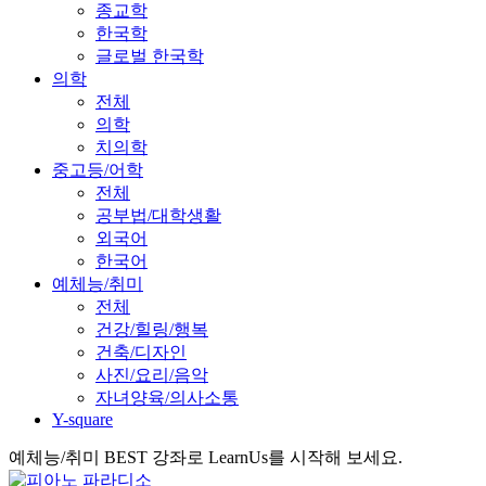
종교학
한국학
글로벌 한국학
의학
전체
의학
치의학
중고등/어학
전체
공부법/대학생활
외국어
한국어
예체능/취미
전체
건강/힐링/행복
건축/디자인
사진/요리/음악
자녀양육/의사소통
Y-square
예체능/취미 BEST 강좌로 LearnUs를 시작해 보세요.