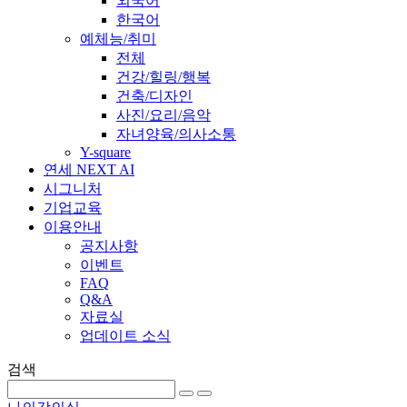
외국어
한국어
예체능/취미
전체
건강/힐링/행복
건축/디자인
사진/요리/음악
자녀양육/의사소통
Y-square
연세 NEXT AI
시그니처
기업교육
이용안내
공지사항
이벤트
FAQ
Q&A
자료실
업데이트 소식
검색