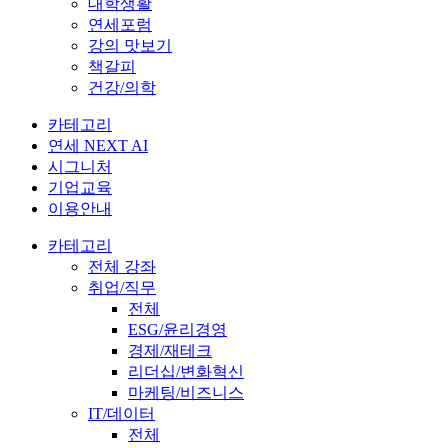
대학생활
연세포럼
강의 맛보기
책갈피
건강/의학
카테고리
연세 NEXT AI
시그니처
기업교육
이용안내
카테고리
전체 강좌
취업/직무
전체
ESG/윤리경영
경제/재테크
리더십/변화혁신
마케팅/비즈니스
IT/데이터
전체