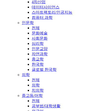
4차산업
데이터사이언스
스마트팩토리/인공지능
컴퓨터 과학
인문학
전체
문화예술
사회문화
심리학
인문교양
자연과학
종교학
한국학
글로벌 한국학
의학
전체
의학
치의학
중고등/어학
전체
공부법/대학생활