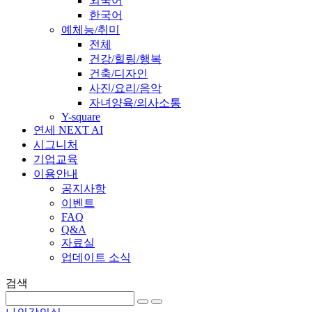
외국어
한국어
예체능/취미
전체
건강/힐링/행복
건축/디자인
사진/요리/음악
자녀양육/의사소통
Y-square
연세 NEXT AI
시그니처
기업교육
이용안내
공지사항
이벤트
FAQ
Q&A
자료실
업데이트 소식
검색