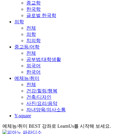
종교학
한국학
글로벌 한국학
의학
전체
의학
치의학
중고등/어학
전체
공부법/대학생활
외국어
한국어
예체능/취미
전체
건강/힐링/행복
건축/디자인
사진/요리/음악
자녀양육/의사소통
Y-square
예체능/취미 BEST 강좌로 LearnUs를 시작해 보세요.