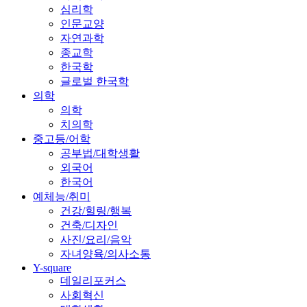
심리학
인문교양
자연과학
종교학
한국학
글로벌 한국학
의학
의학
치의학
중고등/어학
공부법/대학생활
외국어
한국어
예체능/취미
건강/힐링/행복
건축/디자인
사진/요리/음악
자녀양육/의사소통
Y-square
데일리포커스
사회혁신