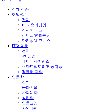
나의강의실
전체 강좌
취업/직무
전체
ESG/윤리경영
경제/재테크
리더십/변화혁신
마케팅/비즈니스
IT/데이터
전체
4차산업
데이터사이언스
스마트팩토리/인공지능
컴퓨터 과학
인문학
전체
문화예술
사회문화
심리학
인문교양
자연과학