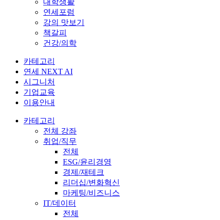
대학생활
연세포럼
강의 맛보기
책갈피
건강/의학
카테고리
연세 NEXT AI
시그니처
기업교육
이용안내
카테고리
전체 강좌
취업/직무
전체
ESG/윤리경영
경제/재테크
리더십/변화혁신
마케팅/비즈니스
IT/데이터
전체