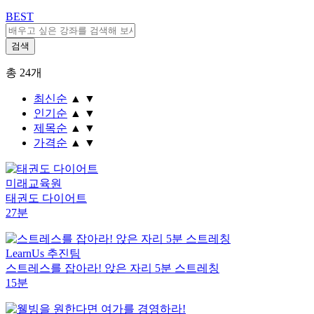
BEST
총
24
개
최신순
▲
▼
인기순
▲
▼
제목순
▲
▼
가격순
▲
▼
미래교육원
태권도 다이어트
27분
LearnUs 추진팀
스트레스를 잡아라! 앉은 자리 5분 스트레칭
15분