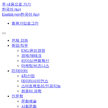
주 내용으로 가기
한국어 ‎(ko)‎
English ‎(en)‎
한국어 ‎(ko)‎
회원가입
로그인
전체 강좌
취업/직무
ESG/윤리경영
경제/재테크
리더십/변화혁신
마케팅/비즈니스
IT/데이터
4차산업
데이터사이언스
스마트팩토리/인공지능
컴퓨터 과학
인문학
문화예술
사회문화