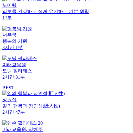
노미령
피부를 건강하고 젊게 유지하는 기본 원칙
17분
서은국
행복의 기원
3시간 1분
미래교육원
토닝 필라테스
2시간 31분
BEST
장원섭
일의 행복과 장인성(匠人性)
2시간 47분
미래교육원, 양혜주