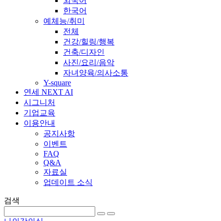
외국어
한국어
예체능/취미
전체
건강/힐링/행복
건축/디자인
사진/요리/음악
자녀양육/의사소통
Y-square
연세 NEXT AI
시그니처
기업교육
이용안내
공지사항
이벤트
FAQ
Q&A
자료실
업데이트 소식
검색