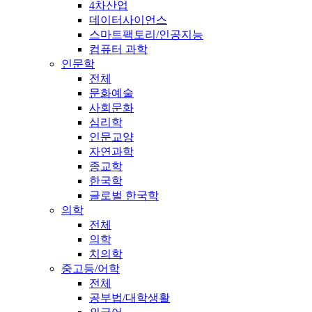
4차산업
데이터사이언스
스마트팩토리/인공지능
컴퓨터 과학
인문학
전체
문화예술
사회문화
심리학
인문교양
자연과학
종교학
한국학
글로벌 한국학
의학
전체
의학
치의학
중고등/어학
전체
공부법/대학생활