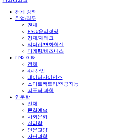
나의강의실
전체 강좌
취업/직무
전체
ESG/윤리경영
경제/재테크
리더십/변화혁신
마케팅/비즈니스
IT/데이터
전체
4차산업
데이터사이언스
스마트팩토리/인공지능
컴퓨터 과학
인문학
전체
문화예술
사회문화
심리학
인문교양
자연과학