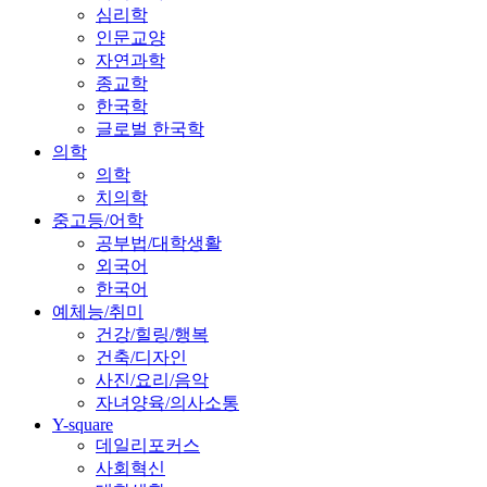
심리학
인문교양
자연과학
종교학
한국학
글로벌 한국학
의학
의학
치의학
중고등/어학
공부법/대학생활
외국어
한국어
예체능/취미
건강/힐링/행복
건축/디자인
사진/요리/음악
자녀양육/의사소통
Y-square
데일리포커스
사회혁신