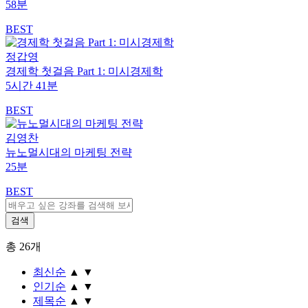
58분
BEST
정갑영
경제학 첫걸음 Part 1: 미시경제학
5시간 41분
BEST
김영찬
뉴노멀시대의 마케팅 전략
25분
BEST
총
26
개
최신순
▲
▼
인기순
▲
▼
제목순
▲
▼