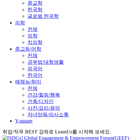
종교학
한국학
글로벌 한국학
의학
전체
의학
치의학
중고등/어학
전체
공부법/대학생활
외국어
한국어
예체능/취미
전체
건강/힐링/행복
건축/디자인
사진/요리/음악
자녀양육/의사소통
Y-square
취업/직무 BEST 강좌로 LearnUs를 시작해 보세요.