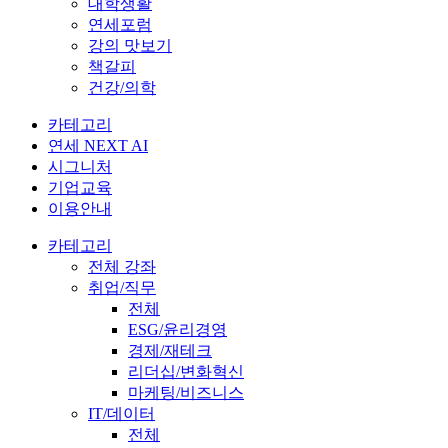
대학생활
연세포럼
강의 맛보기
책갈피
건강/의학
카테고리
연세 NEXT AI
시그니처
기업교육
이용안내
카테고리
전체 강좌
취업/직무
전체
ESG/윤리경영
경제/재테크
리더십/변화혁신
마케팅/비즈니스
IT/데이터
전체