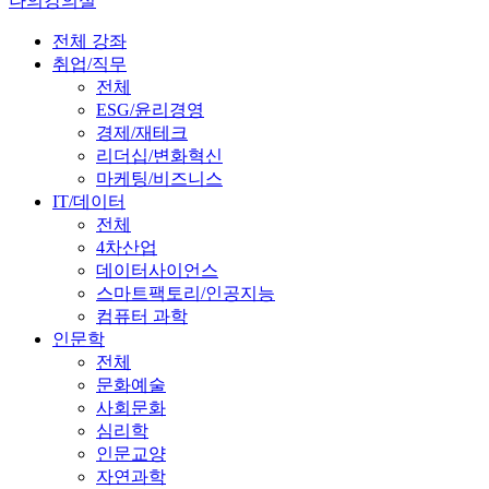
나의강의실
전체 강좌
취업/직무
전체
ESG/윤리경영
경제/재테크
리더십/변화혁신
마케팅/비즈니스
IT/데이터
전체
4차산업
데이터사이언스
스마트팩토리/인공지능
컴퓨터 과학
인문학
전체
문화예술
사회문화
심리학
인문교양
자연과학