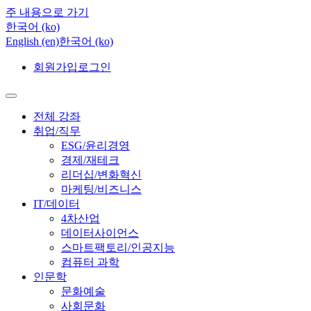
주 내용으로 가기
한국어 ‎(ko)‎
English ‎(en)‎
한국어 ‎(ko)‎
회원가입
로그인
전체 강좌
취업/직무
ESG/윤리경영
경제/재테크
리더십/변화혁신
마케팅/비즈니스
IT/데이터
4차산업
데이터사이언스
스마트팩토리/인공지능
컴퓨터 과학
인문학
문화예술
사회문화