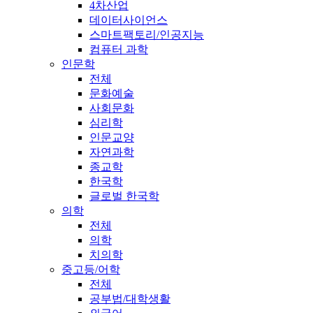
4차산업
데이터사이언스
스마트팩토리/인공지능
컴퓨터 과학
인문학
전체
문화예술
사회문화
심리학
인문교양
자연과학
종교학
한국학
글로벌 한국학
의학
전체
의학
치의학
중고등/어학
전체
공부법/대학생활