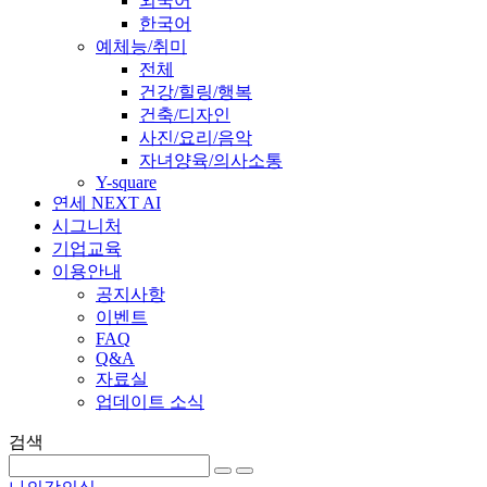
외국어
한국어
예체능/취미
전체
건강/힐링/행복
건축/디자인
사진/요리/음악
자녀양육/의사소통
Y-square
연세 NEXT AI
시그니처
기업교육
이용안내
공지사항
이벤트
FAQ
Q&A
자료실
업데이트 소식
검색