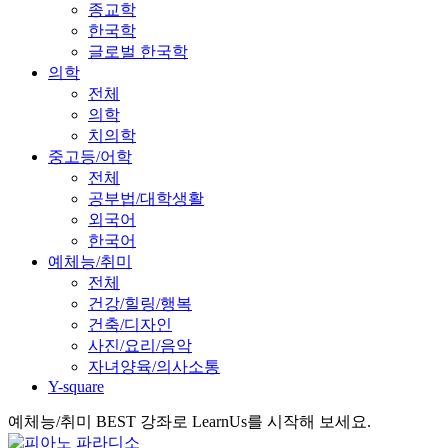
종교학
한국학
글로벌 한국학
의학
전체
의학
치의학
중고등/어학
전체
공부법/대학생활
외국어
한국어
예체능/취미
전체
건강/힐링/행복
건축/디자인
사진/요리/음악
자녀양육/의사소통
Y-square
예체능/취미 BEST 강좌로 LearnUs를 시작해 보세요.