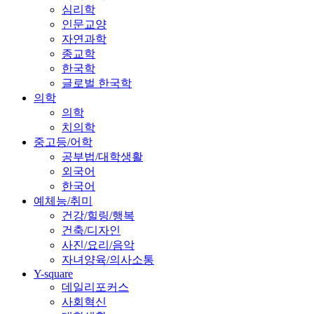
심리학
인문교양
자연과학
종교학
한국학
글로벌 한국학
의학
의학
치의학
중고등/어학
공부법/대학생활
외국어
한국어
예체능/취미
건강/힐링/행복
건축/디자인
사진/요리/음악
자녀양육/의사소통
Y-square
데일리포커스
사회혁신