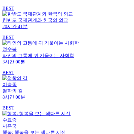
BEST
한반도 국제관계와 한국의 외교
20시간 41분
BEST
정수복
타인의 고통에 귀 기울이는 사회학
3시간 00분
BEST
이승종
철학의 길
8시간 00분
BEST
수료증
서은국
행복: 행복을 보는 색다른 시선