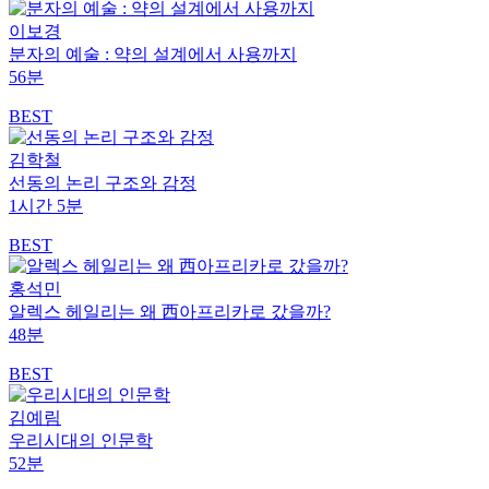
이보경
분자의 예술 : 약의 설계에서 사용까지
56분
BEST
김학철
선동의 논리 구조와 감정
1시간 5분
BEST
홍석민
알렉스 헤일리는 왜 西아프리카로 갔을까?
48분
BEST
김예림
우리시대의 인문학
52분