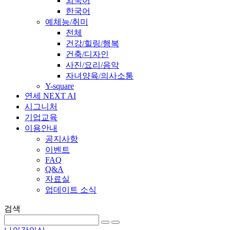
외국어
한국어
예체능/취미
전체
건강/힐링/행복
건축/디자인
사진/요리/음악
자녀양육/의사소통
Y-square
연세 NEXT AI
시그니처
기업교육
이용안내
공지사항
이벤트
FAQ
Q&A
자료실
업데이트 소식
검색