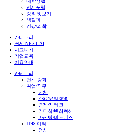
대학생활
연세포럼
강의 맛보기
책갈피
건강/의학
카테고리
연세 NEXT AI
시그니처
기업교육
이용안내
카테고리
전체 강좌
취업/직무
전체
ESG/윤리경영
경제/재테크
리더십/변화혁신
마케팅/비즈니스
IT/데이터
전체