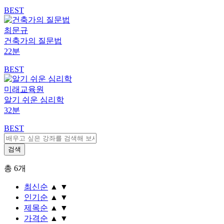
BEST
최문규
건축가의 질문법
22분
BEST
미래교육원
알기 쉬운 심리학
32분
BEST
총
6
개
최신순
▲
▼
인기순
▲
▼
제목순
▲
▼
가격순
▲
▼