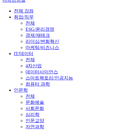
나의강의실
전체 강좌
취업/직무
전체
ESG/윤리경영
경제/재테크
리더십/변화혁신
마케팅/비즈니스
IT/데이터
전체
4차산업
데이터사이언스
스마트팩토리/인공지능
컴퓨터 과학
인문학
전체
문화예술
사회문화
심리학
인문교양
자연과학