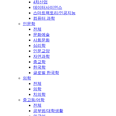
4차산업
데이터사이언스
스마트팩토리/인공지능
컴퓨터 과학
인문학
전체
문화예술
사회문화
심리학
인문교양
자연과학
종교학
한국학
글로벌 한국학
의학
전체
의학
치의학
중고등/어학
전체
공부법/대학생활