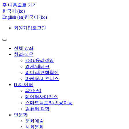
주 내용으로 가기
한국어 ‎(ko)‎
English ‎(en)‎
한국어 ‎(ko)‎
회원가입
로그인
전체 강좌
취업/직무
ESG/윤리경영
경제/재테크
리더십/변화혁신
마케팅/비즈니스
IT/데이터
4차산업
데이터사이언스
스마트팩토리/인공지능
컴퓨터 과학
인문학
문화예술
사회문화