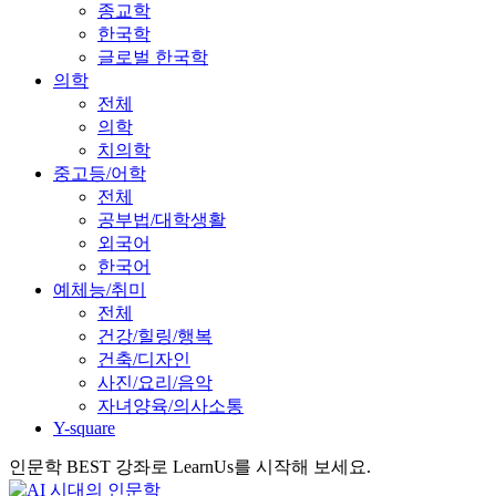
종교학
한국학
글로벌 한국학
의학
전체
의학
치의학
중고등/어학
전체
공부법/대학생활
외국어
한국어
예체능/취미
전체
건강/힐링/행복
건축/디자인
사진/요리/음악
자녀양육/의사소통
Y-square
인문학 BEST 강좌로 LearnUs를 시작해 보세요.