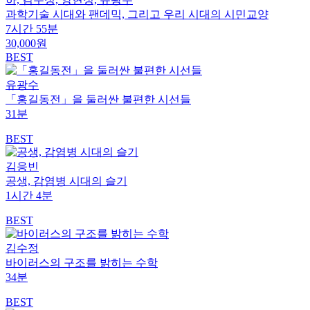
과학기술 시대와 팬데믹, 그리고 우리 시대의 시민교양
7시간 55분
30,000원
BEST
유광수
「홍길동전」을 둘러싼 불편한 시선들
31분
BEST
김응빈
공생, 감염병 시대의 슬기
1시간 4분
BEST
김수정
바이러스의 구조를 밝히는 수학
34분
BEST