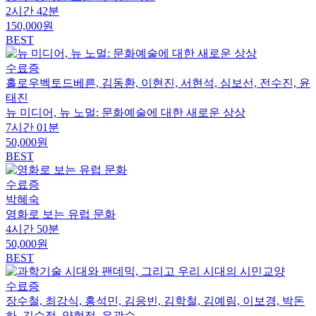
2시간 42분
150,000원
BEST
수료증
홀로우벡토드베른, 김동환, 이현진, 서현석, 심보선, 전수진, 윤
태진
뉴 미디어, 뉴 노멀: 문화예술에 대한 새로운 상상
7시간 01분
50,000원
BEST
수료증
박혜숙
영화로 보는 유럽 문화
4시간 50분
50,000원
BEST
수료증
장수철, 최강식, 홍석민, 김응빈, 김학철, 김예림, 이보경, 박돈
하, 김수정, 양현정, 유광수