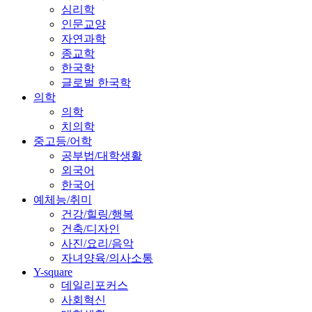
심리학
인문교양
자연과학
종교학
한국학
글로벌 한국학
의학
의학
치의학
중고등/어학
공부법/대학생활
외국어
한국어
예체능/취미
건강/힐링/행복
건축/디자인
사진/요리/음악
자녀양육/의사소통
Y-square
데일리포커스
사회혁신