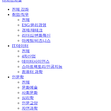
나의강의실
전체 강좌
취업/직무
전체
ESG/윤리경영
경제/재테크
리더십/변화혁신
마케팅/비즈니스
IT/데이터
전체
4차산업
데이터사이언스
스마트팩토리/인공지능
컴퓨터 과학
인문학
전체
문화예술
사회문화
심리학
인문교양
자연과학