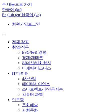
주 내용으로 가기
한국어 ‎(ko)‎
English ‎(en)‎
한국어 ‎(ko)‎
회원가입
로그인
전체 강좌
취업/직무
ESG/윤리경영
경제/재테크
리더십/변화혁신
마케팅/비즈니스
IT/데이터
4차산업
데이터사이언스
스마트팩토리/인공지능
컴퓨터 과학
인문학
문화예술
사회문화