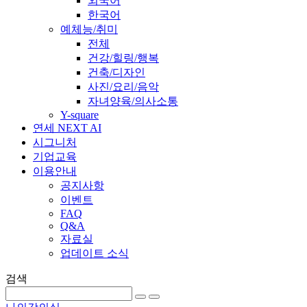
외국어
한국어
예체능/취미
전체
건강/힐링/행복
건축/디자인
사진/요리/음악
자녀양육/의사소통
Y-square
연세 NEXT AI
시그니처
기업교육
이용안내
공지사항
이벤트
FAQ
Q&A
자료실
업데이트 소식
검색