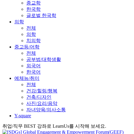
종교학
한국학
글로벌 한국학
의학
전체
의학
치의학
중고등/어학
전체
공부법/대학생활
외국어
한국어
예체능/취미
전체
건강/힐링/행복
건축/디자인
사진/요리/음악
자녀양육/의사소통
Y-square
취업/직무 BEST 강좌로 LearnUs를 시작해 보세요.