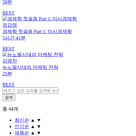
58분
BEST
정갑영
경제학 첫걸음 Part 1: 미시경제학
5시간 41분
BEST
김영찬
뉴노멀시대의 마케팅 전략
25분
BEST
총
44
개
최신순
▲
▼
인기순
▲
▼
제목순
▲
▼