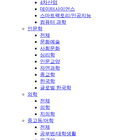
4차산업
데이터사이언스
스마트팩토리/인공지능
컴퓨터 과학
인문학
전체
문화예술
사회문화
심리학
인문교양
자연과학
종교학
한국학
글로벌 한국학
의학
전체
의학
치의학
중고등/어학
전체
공부법/대학생활