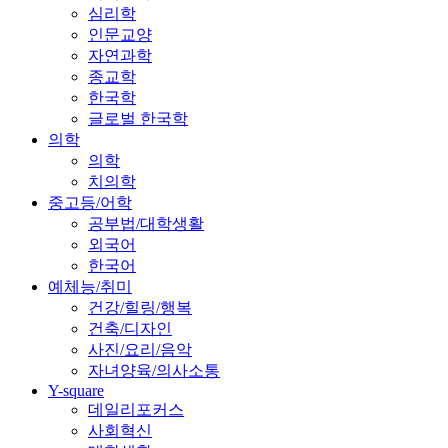
심리학
인문교양
자연과학
종교학
한국학
글로벌 한국학
의학
의학
치의학
중고등/어학
공부법/대학생활
외국어
한국어
예체능/취미
건강/힐링/행복
건축/디자인
사진/요리/음악
자녀양육/의사소통
Y-square
데일리포커스
사회혁신