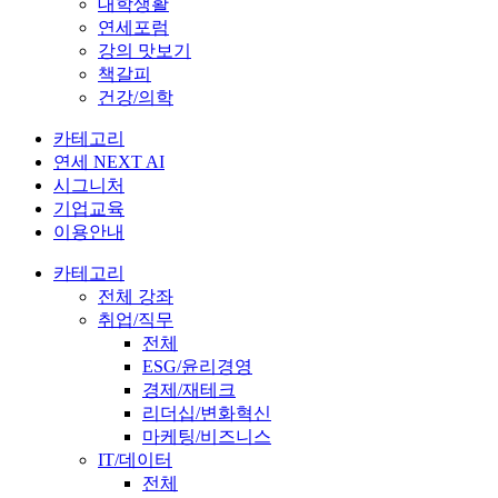
대학생활
연세포럼
강의 맛보기
책갈피
건강/의학
카테고리
연세 NEXT AI
시그니처
기업교육
이용안내
카테고리
전체 강좌
취업/직무
전체
ESG/윤리경영
경제/재테크
리더십/변화혁신
마케팅/비즈니스
IT/데이터
전체