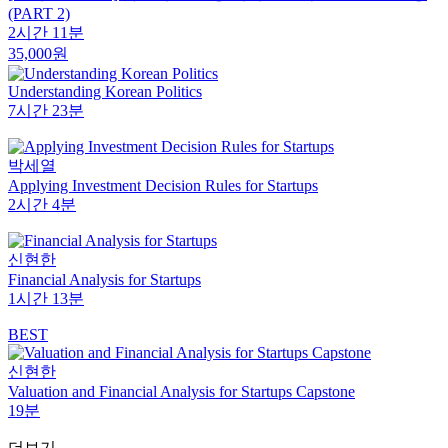
(PART 2)
2시간 11분
35,000원
Understanding Korean Politics
7시간 23분
박세열
Applying Investment Decision Rules for Startups
2시간 4분
신현한
Financial Analysis for Startups
1시간 13분
BEST
신현한
Valuation and Financial Analysis for Startups Capstone
19분
더보기