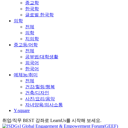
종교학
한국학
글로벌 한국학
의학
전체
의학
치의학
중고등/어학
전체
공부법/대학생활
외국어
한국어
예체능/취미
전체
건강/힐링/행복
건축/디자인
사진/요리/음악
자녀양육/의사소통
Y-square
취업/직무 BEST 강좌로 LearnUs를 시작해 보세요.