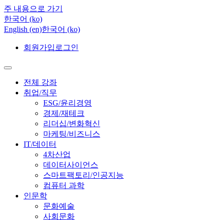
주 내용으로 가기
한국어 ‎(ko)‎
English ‎(en)‎
한국어 ‎(ko)‎
회원가입
로그인
전체 강좌
취업/직무
ESG/윤리경영
경제/재테크
리더십/변화혁신
마케팅/비즈니스
IT/데이터
4차산업
데이터사이언스
스마트팩토리/인공지능
컴퓨터 과학
인문학
문화예술
사회문화