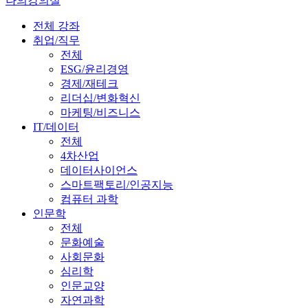
나의강의실
전체 강좌
취업/직무
전체
ESG/윤리경영
경제/재테크
리더십/변화혁신
마케팅/비즈니스
IT/데이터
전체
4차산업
데이터사이언스
스마트팩토리/인공지능
컴퓨터 과학
인문학
전체
문화예술
사회문화
심리학
인문교양
자연과학