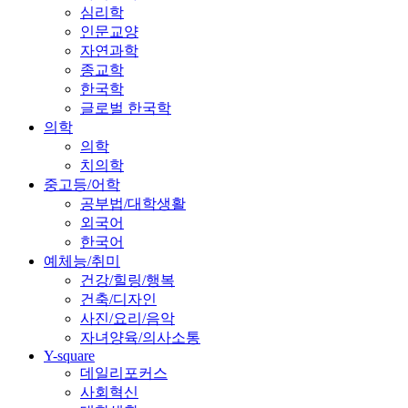
심리학
인문교양
자연과학
종교학
한국학
글로벌 한국학
의학
의학
치의학
중고등/어학
공부법/대학생활
외국어
한국어
예체능/취미
건강/힐링/행복
건축/디자인
사진/요리/음악
자녀양육/의사소통
Y-square
데일리포커스
사회혁신