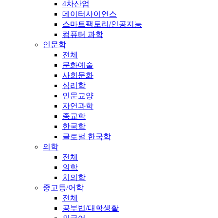
4차산업
데이터사이언스
스마트팩토리/인공지능
컴퓨터 과학
인문학
전체
문화예술
사회문화
심리학
인문교양
자연과학
종교학
한국학
글로벌 한국학
의학
전체
의학
치의학
중고등/어학
전체
공부법/대학생활