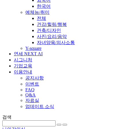
외국어
한국어
예체능/취미
전체
건강/힐링/행복
건축/디자인
사진/요리/음악
자녀양육/의사소통
Y-square
연세 NEXT AI
시그니처
기업교육
이용안내
공지사항
이벤트
FAQ
Q&A
자료실
업데이트 소식
검색