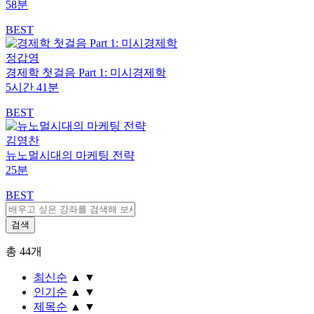
58분
BEST
정갑영
경제학 첫걸음 Part 1: 미시경제학
5시간 41분
BEST
김영찬
뉴노멀시대의 마케팅 전략
25분
BEST
총
44
개
최신순
▲
▼
인기순
▲
▼
제목순
▲
▼