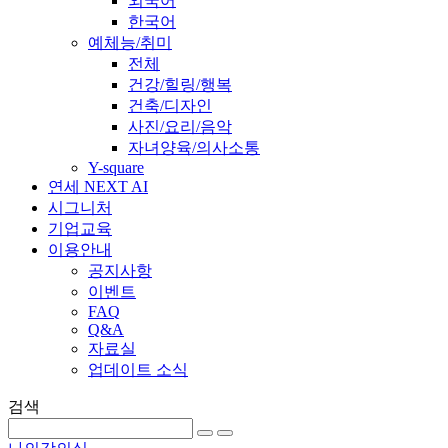
외국어
한국어
예체능/취미
전체
건강/힐링/행복
건축/디자인
사진/요리/음악
자녀양육/의사소통
Y-square
연세 NEXT AI
시그니처
기업교육
이용안내
공지사항
이벤트
FAQ
Q&A
자료실
업데이트 소식
검색