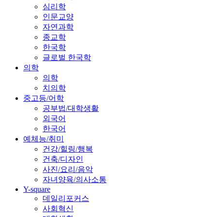
심리학
인문교양
자연과학
종교학
한국학
글로벌 한국학
의학
의학
치의학
중고등/어학
공부법/대학생활
외국어
한국어
예체능/취미
건강/힐링/행복
건축/디자인
사진/요리/음악
자녀양육/의사소통
Y-square
데일리포커스
사회혁신