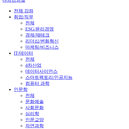
나의강의실
전체 강좌
취업/직무
전체
ESG/윤리경영
경제/재테크
리더십/변화혁신
마케팅/비즈니스
IT/데이터
전체
4차산업
데이터사이언스
스마트팩토리/인공지능
컴퓨터 과학
인문학
전체
문화예술
사회문화
심리학
인문교양
자연과학