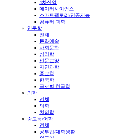
4차산업
데이터사이언스
스마트팩토리/인공지능
컴퓨터 과학
인문학
전체
문화예술
사회문화
심리학
인문교양
자연과학
종교학
한국학
글로벌 한국학
의학
전체
의학
치의학
중고등/어학
전체
공부법/대학생활