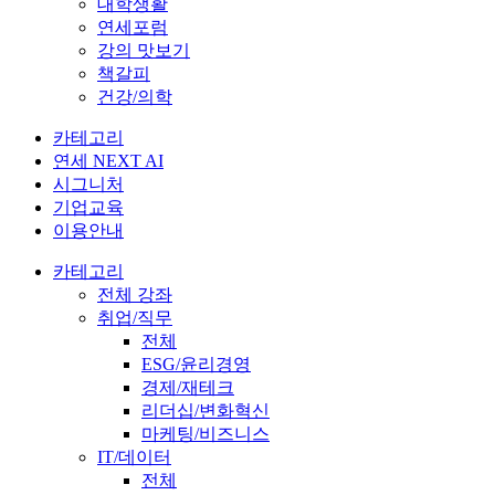
대학생활
연세포럼
강의 맛보기
책갈피
건강/의학
카테고리
연세 NEXT AI
시그니처
기업교육
이용안내
카테고리
전체 강좌
취업/직무
전체
ESG/윤리경영
경제/재테크
리더십/변화혁신
마케팅/비즈니스
IT/데이터
전체