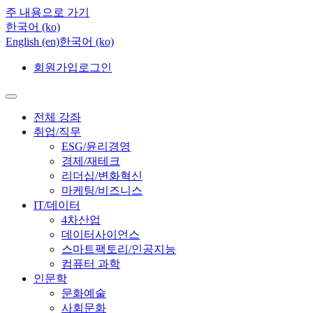
주 내용으로 가기
한국어 ‎(ko)‎
English ‎(en)‎
한국어 ‎(ko)‎
회원가입
로그인
전체 강좌
취업/직무
ESG/윤리경영
경제/재테크
리더십/변화혁신
마케팅/비즈니스
IT/데이터
4차산업
데이터사이언스
스마트팩토리/인공지능
컴퓨터 과학
인문학
문화예술
사회문화