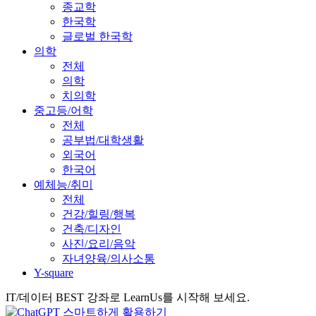
종교학
한국학
글로벌 한국학
의학
전체
의학
치의학
중고등/어학
전체
공부법/대학생활
외국어
한국어
예체능/취미
전체
건강/힐링/행복
건축/디자인
사진/요리/음악
자녀양육/의사소통
Y-square
IT/데이터 BEST 강좌로 LearnUs를 시작해 보세요.