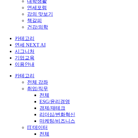
대학생활
연세포럼
강의 맛보기
책갈피
건강/의학
카테고리
연세 NEXT AI
시그니처
기업교육
이용안내
카테고리
전체 강좌
취업/직무
전체
ESG/윤리경영
경제/재테크
리더십/변화혁신
마케팅/비즈니스
IT/데이터
전체