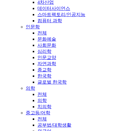
4차산업
데이터사이언스
스마트팩토리/인공지능
컴퓨터 과학
인문학
전체
문화예술
사회문화
심리학
인문교양
자연과학
종교학
한국학
글로벌 한국학
의학
전체
의학
치의학
중고등/어학
전체
공부법/대학생활