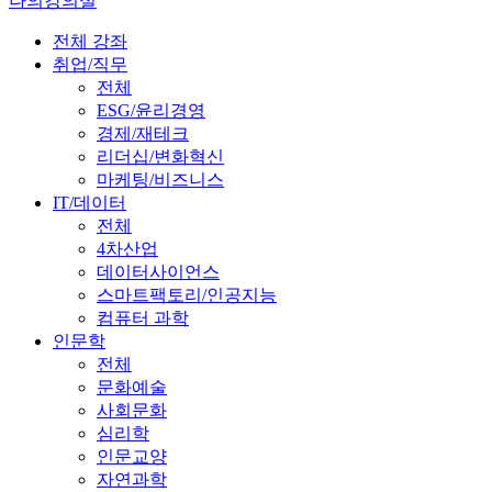
나의강의실
전체 강좌
취업/직무
전체
ESG/윤리경영
경제/재테크
리더십/변화혁신
마케팅/비즈니스
IT/데이터
전체
4차산업
데이터사이언스
스마트팩토리/인공지능
컴퓨터 과학
인문학
전체
문화예술
사회문화
심리학
인문교양
자연과학