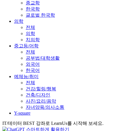
종교학
한국학
글로벌 한국학
의학
전체
의학
치의학
중고등/어학
전체
공부법/대학생활
외국어
한국어
예체능/취미
전체
건강/힐링/행복
건축/디자인
사진/요리/음악
자녀양육/의사소통
Y-square
IT/데이터 BEST 강좌로 LearnUs를 시작해 보세요.