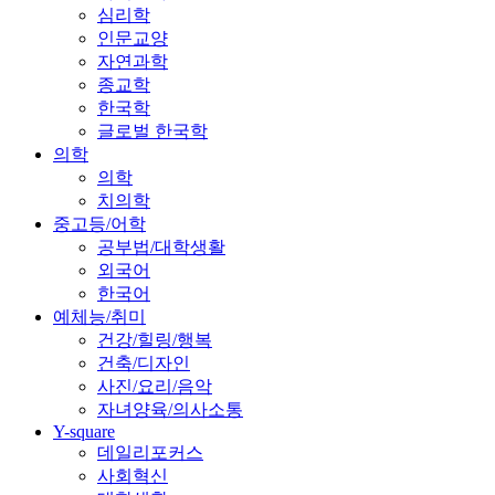
심리학
인문교양
자연과학
종교학
한국학
글로벌 한국학
의학
의학
치의학
중고등/어학
공부법/대학생활
외국어
한국어
예체능/취미
건강/힐링/행복
건축/디자인
사진/요리/음악
자녀양육/의사소통
Y-square
데일리포커스
사회혁신