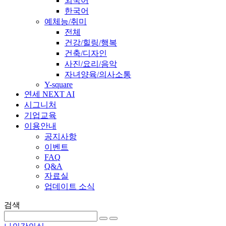
외국어
한국어
예체능/취미
전체
건강/힐링/행복
건축/디자인
사진/요리/음악
자녀양육/의사소통
Y-square
연세 NEXT AI
시그니처
기업교육
이용안내
공지사항
이벤트
FAQ
Q&A
자료실
업데이트 소식
검색