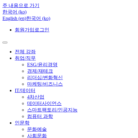
주 내용으로 가기
한국어 ‎(ko)‎
English ‎(en)‎
한국어 ‎(ko)‎
회원가입
로그인
전체 강좌
취업/직무
ESG/윤리경영
경제/재테크
리더십/변화혁신
마케팅/비즈니스
IT/데이터
4차산업
데이터사이언스
스마트팩토리/인공지능
컴퓨터 과학
인문학
문화예술
사회문화