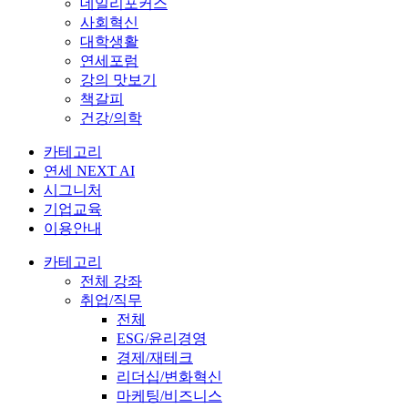
데일리포커스
사회혁신
대학생활
연세포럼
강의 맛보기
책갈피
건강/의학
카테고리
연세 NEXT AI
시그니처
기업교육
이용안내
카테고리
전체 강좌
취업/직무
전체
ESG/윤리경영
경제/재테크
리더십/변화혁신
마케팅/비즈니스