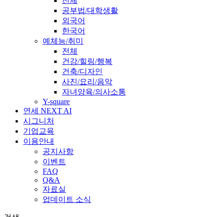
전체
공부법/대학생활
외국어
한국어
예체능/취미
전체
건강/힐링/행복
건축/디자인
사진/요리/음악
자녀양육/의사소통
Y-square
연세 NEXT AI
시그니처
기업교육
이용안내
공지사항
이벤트
FAQ
Q&A
자료실
업데이트 소식