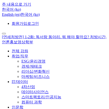
주 내용으로 가기
한국어 ‎(ko)‎
English ‎(en)‎
한국어 ‎(ko)‎
회원가입
로그인
[연세처방전] 1-2화: 독서랑 동아리. 뭐 해야 할까요? 처방시간,
언론홍보영상학부
전체 강좌
취업/직무
ESG/윤리경영
경제/재테크
리더십/변화혁신
마케팅/비즈니스
IT/데이터
4차산업
데이터사이언스
스마트팩토리/인공지능
컴퓨터 과학
인문학