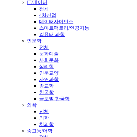
IT/데이터
전체
4차산업
데이터사이언스
스마트팩토리/인공지능
컴퓨터 과학
인문학
전체
문화예술
사회문화
심리학
인문교양
자연과학
종교학
한국학
글로벌 한국학
의학
전체
의학
치의학
중고등/어학