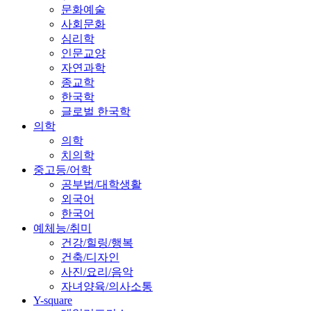
문화예술
사회문화
심리학
인문교양
자연과학
종교학
한국학
글로벌 한국학
의학
의학
치의학
중고등/어학
공부법/대학생활
외국어
한국어
예체능/취미
건강/힐링/행복
건축/디자인
사진/요리/음악
자녀양육/의사소통
Y-square